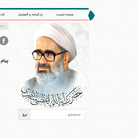
صفحه نخست
زندگینامه و گاهشمار
کتاب
صف
‏پیام
ا