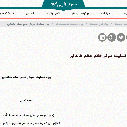
‌ها
سوگنامه
بیانیه‌های دفتر
کلام دیگران
تصاویر
نگارخانه صو
حه نخست
پیام‌های تسلیت
پیام تسلیت شخصیت‌ها
‏پیام تسلیت سرکار خانم اعظم طالقانی ‏
 تسلیت سرکار خانم اعظم طالقانی ‏
آیت‌الله منتظری
وب سایت رسمی آیت‌الله منتظری
یران
،
قم
،
میدان مصلّی، بلوار شهید محمّد منتظری، كوچه شماره ٨
کد پستی: 3713744381
پیام تسلیت سرکار خانم اعظم طالقانی
بسمه تعالی
(من المومنین رجال صدقوا ما عاهدوا الله علیه
فمنهم من قضی نحبه و منهم من ینتظر و ما بدلوا تب