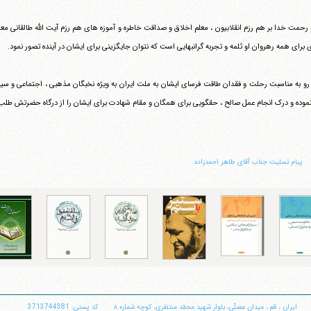
 رحمت خدا بر هم رزم انقلابیون ، معلم اخلاق و صداقت خاطره و آموزه های هم رزم آیت الله طالقانی 
 برای همه رهروان او ثلمه و تجربه گرانبهایی است که نتوان جایگزینی برای ایشان در آینده تصور نمود.
تلفن 37740011-25-98+ تا 14
فکس
37740015-25-98+
 رو به مناسبت رحلت و فقدان طاقت فرسای ایشان به ملت ایران به ویژه نخبگان مذهبی ، اجتماعی و سیا
وده و درک انجام عمل صالح ، حقگویی برای همگان و مقام شهادت برای ایشان را از درگاه حضرتش طلب می‎نمایی
‏پیام تسلیت جناب آقای طاهر احمدزاده ‏
ایران
،
قم
،
میدان مصلّی، بلوار شهید محمّد منتظری، كوچه شماره ٨
کد پستی: 3713744381