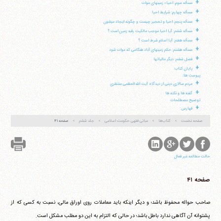
+
مسأله سوم: احیاء زمینهای موات
تلفن 37740011-25-98+ تا 14
+
مسأله چهارم: شرایط احیا
فکس
37740015-25-98+
+
مسأله پنجم: احیا و تحجیر چیست و چگونه ایجاد می‎شون
+
مسأله ششم: آیا احیا موجب مالکیت رقبه زمین است ؟
+
مسأله هفتم: آیا اسلام شرط است ؟
+
مسأله هشتم: حکم زمینهای آباد هنگامی که موات شود
+
فصل ششم: دیگر مالیاتها
+
پایان کتاب:
پیوست ها:
+
مردم سالاری دینی از دیدگاه آیت الله العظمی منتظری
+
گفته ها و نکته ها
توضیح مصطلحات
+
فهارس:
صفحه نخست
کتاب‌ها
مبانی فقهی حکومت اسلامی
جلد ششم
صفحه ۴۱
حالت مطالعه غیر فعال
صفحه ۴۱
صاحب حواله محفوظ باشد؛ و دیگر اینکه باید معاملات روی اوراق مالی، نسبت به کسی که از
پشتوانه آن آگاهی ندارد باطل باشد؛ در حالی که التزام به این دو مطلب مشکل است.