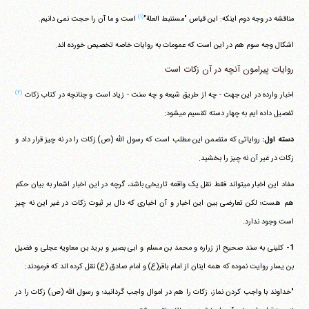
(۱)
مناقشه در وجه دوم اینکه: این قیاس "مستنبط العلة"
است و ما آن را حجت نمی دانیم.
اشکال وجه سوم هم در این است که عمومات به روایات خاصه تخصیص خورده اند.
روایات پیرامون آنچه در آن زکات است
(۲)
اخبار وارده در این جهت - چه از طریق شیعه و چه سنت - زیاد است و چنانچه در کتاب زکات
تفصیل داده ایم به چهار دسته تقسیم می‎شود:
دسته اول:
روایاتی که متضمن این مطلب است که رسول الله (ص) زکات را در نه چیز قرار داد و
زکات در غیر آن نه چیز را بخشید.
مفاد این اخبار می‎تواند فقط نقل یک واقعه تاریخی باشد، گرچه در این اخبار اشعار به بیان حکم
هم هست؛ لکن تعارضی بین این اخبار و آن اخباری که دال بر ثبوت زکات در غیر این نه چیز
است وجود ندارد.
1-
کلینی به سند صحیح از زراره و محمد بن مسلم و ابی بصیر و برید بن معاویه عجلی و فضیل
بن یسار روایت نموده که همه اینان از امام باقر(ع) و امام صادق (ع) نقل کرده اند که فرمودند:
"خداوند با واجب کردن نماز، زکات را هم در اموال واجب گردانید؛ و رسول الله (ص) زکات را در