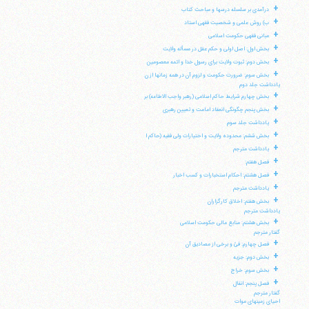
+
درآمدی بر سلسله درسها و مباحث کتاب
+
ب) روش علمی و شخصیت فقهی استاد
+
مبانی فقهی حکومت اسلامی
+
بخش اول: اصل اولی و حکم عقل در مسأله ولایت
+
بخش دوم: ثبوت ولایت برای رسول خدا و ائمه معصومین
+
بخش سوم: ضرورت حکومت و لزوم آن در همه زمانها از ن
یادداشت جلد دوم
+
بخش چهارم شرایط حاکم اسلامی (رهبر واجب الاطاعه) بر
+
بخش پنجم چگونگی انعقاد امامت و تعیین رهبری
+
یادداشت جلد سوم
+
بخش ششم: محدوده ولایت و اختیارات ولی فقیه (حاکم ا
+
یادداشت مترجم
+
فصل هفتم:
+
فصل هشتم: احکام استخبارات و کسب اخبار
+
یادداشت مترجم
+
بخش هفتم: اخلاق کارگزاران
یادداشت مترجم
+
بخش هشتم: منابع مالی حکومت اسلامی
آیت‌الله منتظری
گفتار مترجم
وب سایت رسمی آیت‌الله منتظری
+
فصل چهارم: فئ و برخی از مصادیق آن
ایران
،
قم
،
میدان مصلّی، بلوار شهید محمّد منتظری، كوچه
شماره ٨
کد پستی: 3713744381
+
بخش دوم: جزیه
+
بخش سوم: خراج
+
فصل پنجم: انفال
گفتار مترجم
احیای زمینهای موات