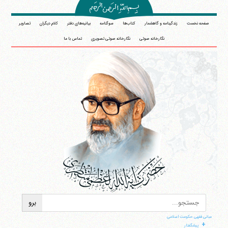
صفحه نخست
زندگینامه و گاهشمار
کتاب‌ها
سوگنامه
بیانیه‌های دفتر
کلام دیگران
تصاویر
نگارخانه صوتی
نگارخانه صوتی تصویری
تماس با ما
مبانی فقهی حکومت اسلامی
+
پیشگفتار