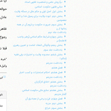
آیا ح
+
ب) روش علمی و شخصیت فقهی استاد
+
مبانی فقهی حکومت اسلامی
+
بخش اول: اصل اولی و حکم عقل در مسأله ولایت
+
بخش دوم: ثبوت ولایت برای رسول خدا و ائمه
عادل 
معصومین
+
بخش سوم: ضرورت حکومت و لزوم آن در همه
زمانها از ن
یادداشت جلد دوم
+
رجوع 
بخش چهارم شرایط حاکم اسلامی (رهبر واجب
الاطاعه) بر
+
بخش پنجم چگونگی انعقاد امامت و تعیین رهبری
قبلا 
+
یادداشت جلد سوم
+
بخش ششم: محدوده ولایت و اختیارات ولی فقیه
(حاکم ا
+
یادداشت مترجم
وکیل ق
+
فصل هفتم:
+
فصل هشتم: احکام استخبارات و کسب اخبار
+
(۱)
یادداشت مترجم
این چه اج
+
بخش هفتم: اخلاق کارگزاران
یادداشت مترجم
+
بخش هشتم: منابع مالی حکومت اسلامی
گفتار مترجم
ناو
+
فصل چهارم: فئ و برخی از مصادیق آن
+
بخش دوم: جزیه
جل
+
بخش سوم: خراج