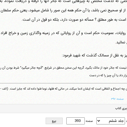
کمی که گذشت مختص به چیزهایی است که جائر آنها را گرفته و دریافت نموده، به طو
حواله از او صحیح نمی باشد، یا آن حکم همه
است به طور مطلق ؟ مسأله دو صورت دارد، بلکه دو قول در آن است.
نمائید.
نیز به نقل از مسالک گذشت که شهید فرمود:
رار داد یا آن چیز را که در دست
تلفن 37740011-25-98+ تا 14
فکس
37740015-25-98+
ماع و اتفاقی است که ایشان ادعا می‎کند، در حالی که فقهاء نوعا فتوا داده اند که جایز است. (الف - م، جلسه 370 درس)
صفحه ۳۹۲
بری کتاب
د
صفحه