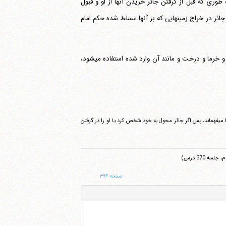
ری که قبل از گرفتن جائر خریدن آنها از او و قبول
 این صور را شامل می‎شود، یعنی حکم سلطان جائر در خراج زمینهایی که بر آنها مسلط شده حکم امام
ظاهر روایات، عمومیت حکم است و آن از روایاتی که در زمینه واگذاری زمین و خراج افراد و خرما و درخت و مانند آن وارد شده استفاده می‎شود،
"شرط نیست که جائر خود از مالک بگیرد، گرچه این سخن محقق در شرایع: "آنچه جائر می‎گیرد" شرط بودن آن را می‎فهماند، پس اگر جائر محول به خود شخص کرد یا او را در گرفتن
صفحه ۳۹۴