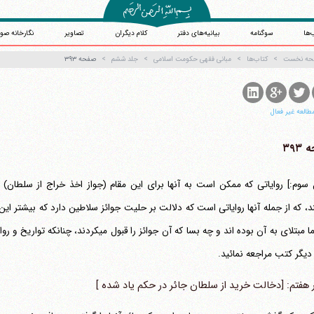
‌ها
سوگنامه
بیانیه‌های دفتر
کلام دیگران
تصاویر
نگارخانه صو
حه نخست
کتاب‌ها
مبانی فقهی حکومت اسلامی
جلد ششم
صفحه ۳۹۳
طالعه غیر فعال
۳۹۳
 سوم:] روایاتی که ممکن است به آنها برای این مقام (جواز اخذ خراج از سلطان)
، که از جمله آنها روایاتی است که دلالت بر حلیت جوائز سلاطین دارد که بیشتر ای
لای به آن بوده اند و چه بسا که آن جوائز را قبول می‎کردند، چنانکه تواریخ و روایات دلالت بر آن دارد، در این زمینه به وسائل
 دیگر کتب مراجعه نمائید.
هفتم: [دخالت خرید از سلطان جائر در حکم یاد شده ]
آیت‌الله منتظری
وب سایت رسمی آیت‌الله منتظری
یران
،
قم
،
میدان مصلّی، بلوار شهید محمّد منتظری، كوچه شماره ٨
کد پستی: 3713744381