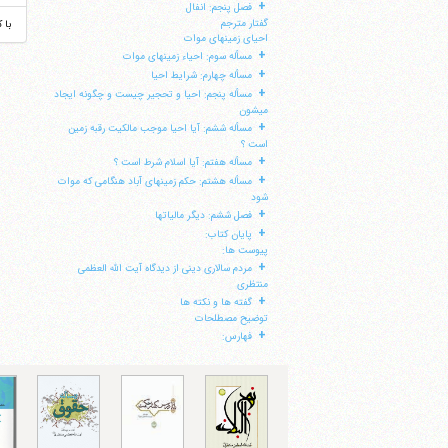
+
فصل پنجم: انفال
گفتار مترجم
با 
احیای زمینهای موات
+
مسأله سوم: احیاء زمینهای موات
+
مسأله چهارم: شرایط احیا
+
مسأله پنجم: احیا و تحجیر چیست و چگونه ایجاد
می‎شون
+
مسأله ششم: آیا احیا موجب مالکیت رقبه زمین
است ؟
+
مسأله هفتم: آیا اسلام شرط است ؟
+
مسأله هشتم: حکم زمینهای آباد هنگامی که موات
شود
+
فصل ششم: دیگر مالیاتها
+
پایان کتاب:
پیوست ها:
+
مردم سالاری دینی از دیدگاه آیت الله العظمی
منتظری
+
گفته ها و نکته ها
توضیح مصطلحات
+
فهارس: