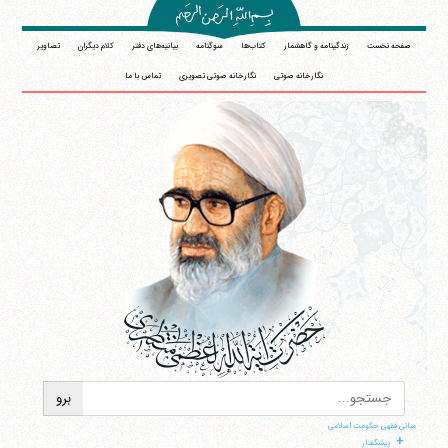
صفحه نخست
زندگینامه و گاهشمار
کتاب‌ها
سوگنامه
بیانیه‌های دفتر
کلام دیگران
تصاویر
نگارخانه صوتی
نگارخانه صوتی تصویری
تماس با ما
مبانی فقهی حکومت اسلامی
+
پیشگفتار