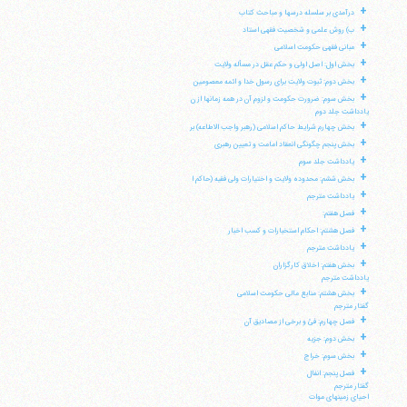
+
درآمدی بر سلسله درسها و مباحث کتاب
+
ب) روش علمی و شخصیت فقهی استاد
+
مبانی فقهی حکومت اسلامی
+
بخش اول: اصل اولی و حکم عقل در مسأله ولایت
+
بخش دوم: ثبوت ولایت برای رسول خدا و ائمه معصومین
+
بخش سوم: ضرورت حکومت و لزوم آن در همه زمانها از ن
یادداشت جلد دوم
+
بخش چهارم شرایط حاکم اسلامی (رهبر واجب الاطاعه) بر
+
بخش پنجم چگونگی انعقاد امامت و تعیین رهبری
+
یادداشت جلد سوم
آیت‌الله منتظری
+
وب سایت رسمی آیت‌الله منتظری
بخش ششم: محدوده ولایت و اختیارات ولی فقیه (حاکم ا
ایران
،
قم
،
میدان مصلّی، بلوار شهید محمّد منتظری، كوچه
+
یادداشت مترجم
شماره ٨
کد پستی: 3713744381
+
فصل هفتم:
+
فصل هشتم: احکام استخبارات و کسب اخبار
+
یادداشت مترجم
+
بخش هفتم: اخلاق کارگزاران
یادداشت مترجم
تلفن 37740011-25-98+ تا 14
+
بخش هشتم: منابع مالی حکومت اسلامی
فکس
37740015-25-98+
گفتار مترجم
+
فصل چهارم: فئ و برخی از مصادیق آن
+
بخش دوم: جزیه
+
بخش سوم: خراج
+
فصل پنجم: انفال
گفتار مترجم
احیای زمینهای موات