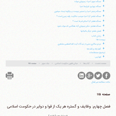
+
مسأله سوم: احیاء زمینهای موات
+
مسأله چهارم: شرایط احیا
+
مسأله پنجم: احیا و تحجیر چیست و چگونه ایجاد می‎شون
+
مسأله ششم: آیا احیا موجب مالکیت رقبه زمین است ؟
+
مسأله هفتم: آیا اسلام شرط است ؟
+
مسأله هشتم: حکم زمینهای آباد هنگامی که موات شود
+
فصل ششم: دیگر مالیاتها
+
پایان کتاب:
پیوست ها:
+
مردم سالاری دینی از دیدگاه آیت الله العظمی منتظری
+
گفته ها و نکته ها
توضیح مصطلحات
+
فهارس:
صفحه نخست
کتاب‌ها
مبانی فقهی حکومت اسلامی
جلد سوم
صفحه ۱۱۵
حالت مطالعه غیر فعال
صفحه ۱۱۵
فصل چهارم: وظایف و گستره هر یک از قوا و دوایر در حکومت اسلامی
قوه تشریعیه [مقننه ]