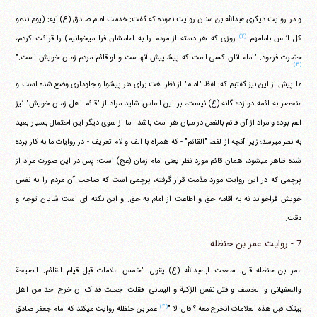
و در روایت دیگری عبدالله بن سنان روایت نموده که گفت: خدمت امام صادق (ع) آیه: (یوم ندعو
(۲)
کل اناس بامامهم
روزی که هر دسته از مردم را به امامشان فرا می‎خوانیم) را قرائت کردم،
حضرت فرمود: "امام آنان کسی است که پیشاپیش آنهاست و او قائم مردم زمان خویش است."
(۳)
ما پیش از این نیز گفتیم که: لفظ "امام" از نظر لغت برای هر پیشوا و جلوداری وضع شده است و
منحصر به ائمه دوازده گانه (ع) نیست، بر این اساس شاید مراد از "قائم اهل زمان خویش" نیز
اعم بوده و مراد از آن قائم بالفعل در میان هر امت باشد. اما از سوی دیگر این احتمال بسیار بعید
به نظر می‎رسد؛ زیرا آنچه از لفظ "القائم" - که همراه با الف و لام تعریف - در روایات ما به کار برده
شده ظاهر می‎شود، همان قائم مورد نظر یعنی امام زمان (عج) است؛ پس در این صورت مراد از
پرچمی که در این روایت مورد مذمت قرار گرفته، پرچمی است که صاحب آن مردم را به نفس
خویش فراخواند نه به اقامه حق و اطاعت از امام به حق. و این نکته ای است شایان توجه و
دقت.
7 - روایت عمر بن حنظله
عمر بن حنظله قال: سمعت اباعبدالله (ع) یقول: "خمس علامات قبل قیام القائم: الصیحة
والسفیانی و الخسف و قتل نفس الزکیة و الیمانی. فقلت: جعلت فداک ان خرج احد من اهل
(۴)
بیتک قبل هذه العلامات انخرج معه ؟ قال: لا."
عمر بن حنظله روایت می‎کند که امام جعفر صادق