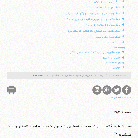
+
شماره ٨
کد پستی: 3713744381
مسأله سوم: احیاء زمینهای موات
+
مسأله چهارم: شرایط احیا
+
مسأله پنجم: احیا و تحجیر چیست و چگونه ایجاد می‎شون
+
مسأله ششم: آیا احیا موجب مالکیت رقبه زمین است ؟
+
مسأله هفتم: آیا اسلام شرط است ؟
+
تلفن 37740011-25-98+ تا 14
مسأله هشتم: حکم زمینهای آباد هنگامی که موات شود
+
فکس
37740015-25-98+
فصل ششم: دیگر مالیاتها
+
پایان کتاب:
پیوست ها:
+
مردم سالاری دینی از دیدگاه آیت الله العظمی منتظری
+
گفته ها و نکته ها
توضیح مصطلحات
+
فهارس:
صفحه نخست
کتاب‌ها
مبانی فقهی حکومت اسلامی
جلد اول
صفحه ۳۸۴
حالت مطالعه غیر فعال
صفحه ۳۸۴
خدا هستیم، گفتم: پس تو صاحب شمشیری ؟ فرمود: همه ما صاحب شمشیر و وارث
(۱)
شمشیریم."