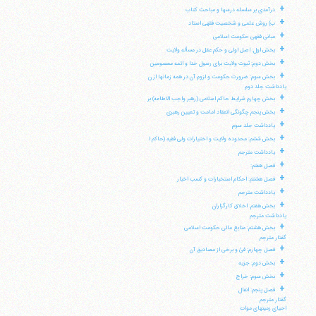
+
درآمدی بر سلسله درسها و مباحث کتاب
+
ب) روش علمی و شخصیت فقهی استاد
+
مبانی فقهی حکومت اسلامی
+
بخش اول: اصل اولی و حکم عقل در مسأله ولایت
+
بخش دوم: ثبوت ولایت برای رسول خدا و ائمه معصومین
+
بخش سوم: ضرورت حکومت و لزوم آن در همه زمانها از ن
یادداشت جلد دوم
+
بخش چهارم شرایط حاکم اسلامی (رهبر واجب الاطاعه) بر
+
بخش پنجم چگونگی انعقاد امامت و تعیین رهبری
+
یادداشت جلد سوم
+
بخش ششم: محدوده ولایت و اختیارات ولی فقیه (حاکم ا
+
یادداشت مترجم
+
فصل هفتم:
+
فصل هشتم: احکام استخبارات و کسب اخبار
+
یادداشت مترجم
+
بخش هفتم: اخلاق کارگزاران
یادداشت مترجم
+
بخش هشتم: منابع مالی حکومت اسلامی
گفتار مترجم
+
فصل چهارم: فئ و برخی از مصادیق آن
+
بخش دوم: جزیه
+
بخش سوم: خراج
+
فصل پنجم: انفال
آیت‌الله منتظری
وب سایت رسمی آیت‌الله منتظری
گفتار مترجم
احیای زمینهای موات
ایران
،
قم
،
میدان مصلّی، بلوار شهید محمّد منتظری، كوچه