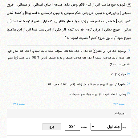
(ع) فرمود: پنج علامت قبل از قیام قائم وجود دارد: صیحه [ ندای آسمانی ] و سفیانی [ خروج
سفیانی ] و فرورفتن به زمین [ فرورفتن لشکر سفیانی به زمین در محلی به اسم بیدا] و کشته شدن
نفس زکیه [ شخصی به اسم نفس زکیه و یا انسان باتقوایی که دارای نفس تزکیه شده است ] و
یمانی [ خروج یمانی ]. عرض کردم: فدایت گردم اگر یکی از اهل بیت شما قبل از این علامتها
خروج نمود آیا با وی خروج کنیم ؟ حضرت فرمود: نه."
(۱)
فی روایة حکم عن ابی جعفر(ع) انه قال: یا حکم، کلنا قائم بامرالله، قلت: فانت المهدی ؟ قال: کلنا نهدی الی
الله، قلت: فانت صاحب السیف ؟ قال: کلنا صاحب السیف و وارث السیف. (کافی ‏536/1، باب الائمه (ع) کلهم
قائمون، حدیث 1)
(۲)
اسراء (17): 71.
(۳)
امامهم الذی بین اظهرهم، و هو قائم اهل زمانه. (کافی ‏536/1، حدیث 3)
(۴)
وسائل ‏37/11، باب 13 از ابواب جهاد عدو، حدیث 7.
صفحه ۳۸۳
صفحه ۳۸۵
ناوبری کتاب
جلد
صفحه