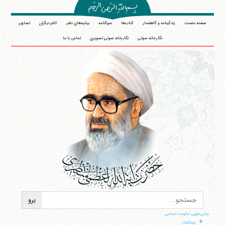
صفحه نخست
زندگینامه و گاهشمار
کتاب‌ها
سوگنامه
بیانیه‌های دفتر
کلام دیگران
تصاویر
نگارخانه صوتی
نگارخانه صوتی تصویری
تماس با ما
مبانی فقهی حکومت اسلامی
+
پیشگفتار