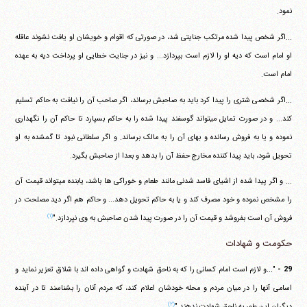
نمود.
...اگر شخص پیدا شده مرتکب جنایتی شد، در صورتی که اقوام و خویشان او یافت نشوند عاقله
او امام است که دیه او را لازم است بپردازد... و نیز در جنایت خطایی او پرداخت دیه به عهده
امام است.
...اگر شخصی شتری را پیدا کرد باید به صاحبش برساند، اگر صاحب آن را نیافت به حاکم تسلیم
کند... و در صورت تمایل می‎تواند گوسفند پیدا شده را به حاکم بسپارد تا حاکم آن را نگهداری
نموده و یا به فروش رسانده و بهای آن را به مالک برساند. و اگر سلطانی نبود تا گمشده به او
تحویل شود، باید پیدا کننده مخارج حفظ آن را بدهد و بعدا از صاحبش بگیرد.
... و اگر پیدا شده از اشیای فاسد شدنی مانند طعام و خوراکی ها باشد، یابنده می‎تواند قیمت آن
را مشخص نموده و خود مصرف کند و یا به حاکم تحویل دهد... و حاکم هم اگر دید مصلحت در
(۱)
فروش آن است بفروشد و قیمت آن را در صورت پیدا شدن صاحبش به وی نپردازد."
حکومت و شهادات
29 -
"...و لازم است امام کسانی را که به ناحق شهادت و گواهی داده اند با شلاق تعزیر نماید و
اسامی آنها را در میان مردم و محله خودشان اعلام کند، که مردم آنان را بشناسند تا در آینده
(۲)
دیگران این طور به ناحق شهادت ندهند."