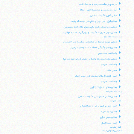
+
درآمدی بر سلسله درسها و مباحث کتاب
+
ب) روش علمی و شخصیت فقهی استاد
+
مبانی فقهی حکومت اسلامی
+
بخش اول: اصل اولی و حکم عقل در مسأله ولایت
+
بخش دوم: ثبوت ولایت برای رسول خدا و ائمه معصومین
+
بخش سوم: ضرورت حکومت و لزوم آن در همه زمانها از ن
یادداشت جلد دوم
+
بخش چهارم شرایط حاکم اسلامی (رهبر واجب الاطاعه) بر
+
بخش پنجم چگونگی انعقاد امامت و تعیین رهبری
+
یادداشت جلد سوم
+
بخش ششم: محدوده ولایت و اختیارات ولی فقیه (حاکم ا
+
یادداشت مترجم
+
فصل هفتم:
+
فصل هشتم: احکام استخبارات و کسب اخبار
+
یادداشت مترجم
+
بخش هفتم: اخلاق کارگزاران
یادداشت مترجم
+
بخش هشتم: منابع مالی حکومت اسلامی
گفتار مترجم
+
فصل چهارم: فئ و برخی از مصادیق آن
+
بخش دوم: جزیه
+
بخش سوم: خراج
+
فصل پنجم: انفال
گفتار مترجم
آیت‌الله منتظری
احیای زمینهای موات
وب سایت رسمی آیت‌الله منتظری