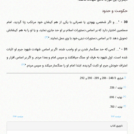
حکومت و حدود
30 -
"... و اگر شخصی یهودی یا نصرانی با یکی از هم کیشان خود مرتکب زنا گردید، امام
مسلمین اختیار دارد که بر اساس دستورات اسلام بر او حد جاری نماید، و یا او را به هم کیشانش
(۳)
تحویل دهد تا بر اساس دستورات دینی خود با وی عمل نمایند."
31 -
"... کسی که حد سنگسار شدن بر او واجب شده، اگر بر اساس شهادت شهود جرم او اثبات
شده است، اول شهود به طرف او سنگ می‎افکنند و سپس امام و بعدا مردم. و اگر بر اساس اقرار و
(۴)
اعتراف خودش جرم او ثابت گردیده، ابتدا امام او را سنگسار می‎کند و سپس مردم."
(۱)
شرایع، ‏248/3 - 286 و 289 - 290 و 292.
(۲)
نهایه / 336.
(۳)
نهایه / 696.
(۴)
نهایه / 700.
صفحه ۲۷۲
صفحه ۲۷۴
ناوبری کتاب