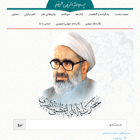
صفحه نخست
زندگینامه و گاهشمار
کتاب‌ها
سوگنامه
بیانیه‌های دفتر
کلام دیگران
تصاویر
نگارخانه صوتی
نگارخانه صوتی تصویری
تماس با ما
مبانی فقهی حکومت اسلامی
+
پیشگفتار