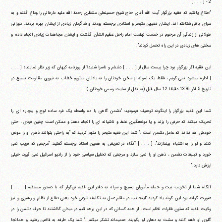
2 - [ . . . ]
"اطلاع یافتیم که فقیه بزرگوار آیت الله آقای حاج شیخ حسینعلی منتظری رحمة الله علیه دارفانی را وداع گفته و به
سرای باقی شتافته اند. ایشان فقیهی متبحر و استادی برجسته بودند و شاگردان زیادی از ایشان بهره بردند. دورانی
طولانی از زندگی آن مرحوم در خدمت نهضت امام راحل عظیم الشأن گذشت و ایشان مجاهدات زیادی انجام داده و
سختی های زیادی در این راه تحمل کردند".
این فقیه اگر بزرگوار بود چرا بیست سال از [ . . . ] دشنام و ناسزا شنید؟ از روزنامه کیهان که زیر نظر نماینده [ . . .
] اداره می‎شود نمی گویم ، فقط یک نمونه از سخن خودتان را به یادتان می‎آورم خطاب به نیروی مقاومت بسیج در
آیت‌الله منتظری
وب سایت رسمی آیت‌الله منتظری
تاریخ 5 آذر 1376 دقیقا 12 سال قبل (به نقل از سایت رسمی خودتان ).
ایران
،
قم
،
میدان مصلّی، بلوار شهید محمّد منتظری، كوچه
شماره ٨
کد پستی: 3713744381
شما این فقیه بزرگوار را اینگونه توصیف فرمودید: "دشمن گاهی با ده واسطه یک فرد ساده لوح و بیچاره ای را
تحریک می‎کند که حرفی را بزند و یا موضعگیری غلط و ناشیانه ای را انجام دهد; و ممکن است چنین فردی ، حتی
خودش هم نداند که عامل دشمن است ." شما این فقیه متبحر را متهم کردید که "به راحتی بتوانند ذهن او را عوض
کنند و او را به اشتباه بیندازند". [ . . . ] آنگاه در تعریض به همین استاد برجسته گفتید: "مرجعی که فریب نمی
تلفن 37740011-25-98+ تا 14
فکس
37740015-25-98+
خورد و تبلیغات دشمن ، ذهن او را نمی سازد و مرجعی که تحلیل سیاسی خود را از رادیو اسرائیل نمی گیرد، خیلی
ارزش دارد."
آنگاه شما از تخریب بیت و حمله مأموران بسیج و سپاه به دفتر این فقیه بزرگوار که با دستور مستقیم [ . . . ]
صورت گرفته بود این گونه یاد کردید "اینجانب در مقام عمل به تکلیف شرعی خود یعنی دفاع از نظام و رهبری و نیز
ولایت فقیه که ستون فقرات نظام است ، از همه کسانی که در این برهه قدم در میدان گذاشتند تا حرف دشمن را در
گلوی او خفه کنند و مشت به دهان او بکوبند، صمیمانه تشکر می‎کنم ." شما یک طرفه به قاضی رفتید و همانجا