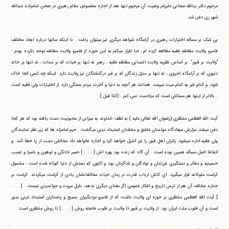
مرحوم دکتر یدالله سحابی علیرغم وصیت آن مرحوم تنها بعد از اجازه مخصوص مقام رهبری در صحن امامزاده عبدالله
شهر ری دفن شد.
بی شک بر مسأله اختیارات رهبری در آرامگاه شواهد دیگری نیز می‎توان یافت . با اینکه سالها درباره ابعاد مختلف
قلمرو ولایت مطلقه فقیه مطالعه کرده ام ، اما اقرار می‎کنم به این حوزه از قلمرو ولایت مطلقه توجه نکرده بودم :
"ولایت بر قبور". بر اساس نظریه ولایت انتصابی مطلقه فقیه ، رهبر نه تنها بر حیات که بر ممات ، نه تنها بر خانه
دنیوی که بر آرامگاه اخروی ، نه تنها بر منزل زندگان که بر قبر درگذشتگان نیز ولایت دارد. اینکه چه کسی کجا خاک
شود، و کدام قبر به کدام میت می‎رسد، همانند هر آنچه به دنیا و آخرت مردم بستگی دارد، از اختیارات ولی فقیه است
. بالاتر از اینها هم مسائلی است که مزاحمت نمی کنم . (کذا قیل ).
آیت الله العظمی منتظری (رضوان الله تعالی علیه ) به لطف خداوند به میزانی از محبوبیت دست یافته بود که هر کجا
دفن می‎شد، مزارش میعادگاه موئمنان عاشق و منتقدان استبداد دینی می‎گشت . حرم امامزاه ها که زیر نظر نمایندگان
ولی فقیه اداره می‎شود، زائران اهل قبور را نیز کنترل خواهد کرد و اجازه نخواهد داد مخالفی دست از پا خطا کند. و
اتفاقا اصل مسأله همین بوده است . آن گاه که زنده بود بهره اش [ . . . ] حصر خانگی و توهین و ناسزا و غصب
حسینیه و دفاتر و دستگیری فرزندان و نوادگان و شاگردان بود، و اکنون که دستش از دنیا کوتاه شده است ، مشمول
کرامت ملوکانه قرار می‎گیرد. ای کاش ارباب قدرت در زمان حیات مخالفانشان یادی از کرامت می‎کردند. کرامت بر
جنازه مخالف آن هم از ترس تاریخ و افکار عمومی اگر معنای دیگری ندهد، دلیل مروت و جوانمردی نیست . [ . . .
] آیت الله العظمی منتظری بر حوزه ای ولایت داشت که از قلمرو مزدبگیران بسیج و پاسداران استبداد دینی بدور
است و آن قلوب ملت ایران بود. از ولایت بر قبور تا ولایت بر قلوب فاصله روش [ . . . ] تا روش منتظری است .