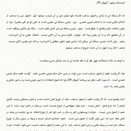
استنباط می‎شود." (سوال 70).
اما اگر مسأله ای از ارکان و اصول مذهب قلمداد شود لوازم ذیل بر آن مترتب می‎شود: اول : اصول دین یا مذهب از
احکام عقلی است نه از احکام شرعی تعبدی . دوم : چنین مسأله ای یقینی است نه ظنی (و لو ظن معتبر). مراد از
یقین اعتقاد جازم مطابق با واقع است . سوم : چنین مسأله ای غیر قابل تقلید است ، بلکه هر مکلفی موظف است
در آن تحقیق کند و به آن یقین پیدا کند. چهارم : التزام عملی به آن کافی نیست ، اعتقاد نظری به آن لازم است .
پنجم : برای اثبات چنین مسأله ای برهان (با تمامی قیود دقیق منطقی ) لازم است و ادله غیر یقینی کافی نیست .
ششم : انکار و یا جهل به آن باعث خروج از مذهب می‎شود.
با توجه به نکات ششگانه فوق نظر آیت الله خامنه ای به سه مشکل جدی مبتلاست :
اولا اگر ولایت فقیه از اصول مذهب است نمی تواند در عین حال حکم شرعی تعبدی باشد. "ولایت فقیه حکم شرعی
تعبدی است ، که مورد تأئید عقل نیز می‎باشد" (سوال 59); چرا که اصول اعتقادات از امور یقینی است و در امور عقلی و
یقینی تعبد راه ندارد.
ثانیا واضح است که اگر ولایت فقیه از اصول مذهب باشد از فروع اصل امامت است و اصل مستقلی نیست (اصل
ششم ). اما فرع اصل ، اصل نیست ، عدم جواز سهوالنبی از فروع عصمت است و ریشه در اصل نبوت دارد، با این
همه از اصول دین نیست . جزئیات پرسشهای نکیر و منکر در شب اول قبر از فروع اعتقاد به روز جزاست و ریشه در
اصل معاد دارد، اما نمی توان گفت از اصول دین است . نحوه محاسبه اعمال حسنه و سیئه در سرای دیگر از فروع
مسأله عدل است و ریشه هایی در این اصل مذهب دارد، با این همه از اصول مذهب شمرده نمی شود، کرامات عترت