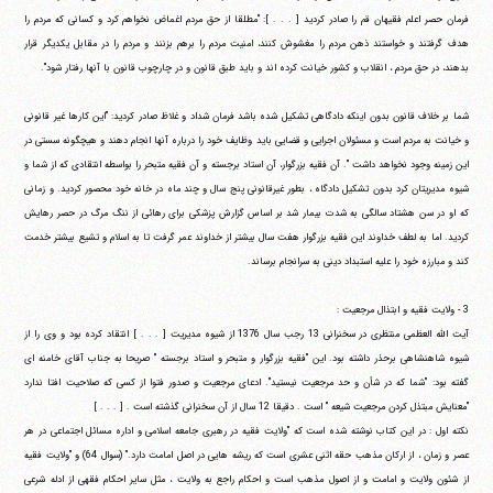
فرمان حصر اعلم فقیهان قم را صادر کردید [ . . . ]: "مطلقا از حق مردم اغماض نخواهم کرد و کسانی که مردم را
هدف گرفتند و خواستند ذهن مردم را مغشوش کنند، امنیت مردم را برهم بزنند و مردم را در مقابل یکدیگر قرار
بدهند، در حق مردم ، انقلاب و کشور خیانت کرده اند و باید طبق قانون و در چارچوب قانون با آنها رفتار شود".
شما بر خلاف قانون بدون اینکه دادگاهی تشکیل شده باشد فرمان شداد و غلاظ صادر کردید: "این کارها غیر قانونی
و خیانت به مردم است و مسئولان اجرایی و قضایی باید وظایف خود را درباره آنها انجام دهند و هیچگونه سستی در
این زمینه وجود نخواهد داشت ". آن فقیه بزرگوار، آن استاد برجسته و آن فقیه متبحر را بواسطه انتقادی که از شما و
شیوه مدیریتان کرد بدون تشکیل دادگاه ، بطور غیرقانونی پنج سال و چند ماه در خانه خود محصور کردید. و زمانی
که او در سن هشتاد سالگی به شدت بیمار شد بر اساس گزارش پزشکی برای رهائی از ننگ مرگ در حصر رهایش
کردید. اما به لطف خداوند این فقیه بزرگوار هفت سال بیشتر از خداوند عمر گرفت تا به اسلام و تشیع بیشتر خدمت
کند و مبارزه خود را علیه استبداد دینی به سرانجام برساند.
3 - ولایت فقیه و ابتذال مرجعیت :
آیت الله العظمی منتظری در سخنرانی 13 رجب سال 1376 از شیوه مدیریت [ . . . ] انتقاد کرده بود و وی را از
شیوه شاهنشاهی برحذر داشته بود. این "فقیه بزرگوار و متبحر و استاد برجسته " صریحا به جناب آقای خامنه ای
گفته بود: "شما که در شأن و حد مرجعیت نیستید". ادعای مرجعیت و صدور فتوا از کسی که صلاحیت افتا ندارد
"معنایش مبتذل کردن مرجعیت شیعه " است . دقیقا 12 سال از آن سخنرانی گذشته است . [ . . . ]
نکته اول : در این کتاب نوشته شده است که "ولایت فقیه در رهبری جامعه اسلامی و اداره مسائل اجتماعی در هر
عصر و زمان ، از ارکان مذهب حقه اثنی عشری است که ریشه هایی در اصل امامت دارد." (سوال 64) و "ولایت فقیه
از شئون ولایت و امامت و از اصول مذهب است و احکام راجع به ولایت ، مثل سایر احکام فقهی از ادله شرعی