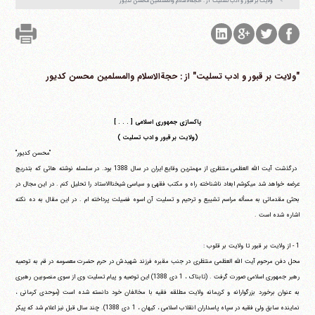
"ولایت بر قبور و ادب تسلیت" از : حجةالاسلام والمسلمین محسن کدیور‏
"ولایت بر قبور و ادب تسلیت" از : حجةالاسلام والمسلمین محسن کدیور‏
پاکسازی جمهوری اسلامی [ . . . ]
(ولایت بر قبور و ادب تسلیت )
"محسن کدیور"
درگذشت آیت الله العظمی منتظری از مهمترین وقایع ایران در سال 1388 بود. در سلسله نوشته هائی که بتدریج
عرضه خواهد شد می‎کوشم ابعاد ناشناخته راه و مکتب فقهی و سیاسی شیخناالاستاد را تحلیل کنم . در این مجال در
بحثی مقدماتی به مسأله مراسم تشییع و ترحیم و تسلیت آن اسوه فضیلت پرداخته ام . در این مقال به ده نکته
اشاره شده است .
1 - از ولایت بر قبور تا ولایت بر قلوب :
محل دفن مرحوم آیت الله العظمی منتظری در جنب مقبره فرزند شهیدش در حرم حضرت معصومه در قم به توصیه
رهبر جمهوری اسلامی صورت گرفت . (تابناک ، 1 دی 1388) این توصیه و پیام تسلیت وی از سوی منصوبین رهبری
به عنوان برخورد بزرگوارانه و کریمانه ولایت مطلقه فقیه با مخالفان خود دانسته شده است (موحدی کرمانی ،
نماینده سابق ولی فقیه در سپاه پاسداران انقلاب اسلامی ، کیهان ، 1 دی 1388). چند سال قبل نیز اعلام شد که پیکر