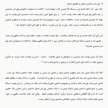
4 - ولی امر مسلمین جهان و فقیهان ارجح :
نکته دوم : آیت الله خامنه ای در مسأله 65 همین کتاب نوشته است : "اطاعت از دستورات حکومتی ولی امر مسلمین
بر هر مکلفی ولو این که فقیه باشد، واجب است . و برای هیچ کسی جایز نیست که با متصدی امور ولایت به این
بهانه که خودش شایسته تر است ، مخالفت نماید. این در صورتی است که متصدی منصب ولایت از راههای قانونی
شناخته شده به مقام ولایت رسیده باشد. ولی در غیر این صورت ، مسأله به طور کلی تفاوت خواهد کرد."
این رأی آیت الله خامنه ای به سه اشکال مبتلاست : اولا وجوب اطاعت از ولایت فقیه فرع بر اثبات فقهی آن است
. فقیهی که به چنین مسأله ای قائل نیست و مقلدان وی با کدام دلیل فقهی موظف به اطاعت از موجودی بنام ولی
امر مسلمین هستند؟
ثانیا اگر مدعی ولایت امر مسلمین در ضوابطی از قبیل فقاهت ، عدالت ، تدبیر و رضایت عامه نسبت به دیگران
مرجوح باشد، به کدام دلیل شرعی اطاعت از مرجوح بر راجح واجب است ؟
ثالثا اگر مسأله شرعی دائر مدار راههای قانونی شود، و قانون نیز مبتنی بر شریعت باشد، حاصل مسأله دور است .
اعتبار مسأله شرعی دائر مدار ادله معتبری از کتاب و سنت و عقل و اجماع است . وقتی در دیدگاه ولایت مطلقه فقیه
قانون عین اراده ولی امر باشد و اعتبار و مشروعیت قانون ناشی از ولایت امر باشد نه برعکس ، در این صورت مسأله
شرعی را تابع قانون دانستن یعنی مسأله شرعی را با اراده شخص ولی امر شناور دانستن و این همان زنگ خطری
است که آیت الله العظمی منتظری به صدا درآورد: ابتذال مرجعیت شیعه . وقتی فرد فاقد صلاحیت فقهی در حوزه
صدور فتوا دخالت می‎کند ارتکاب چنین خطاهای فاحشی دور از انتظار نیست .