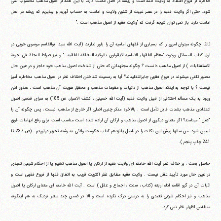
طاهره از فروع اعتقاد به ولایت ائمه است و ریشه در اصل امامت دارد، با این همه از اصول مذهب محسوب نمی
شود. حتی اگر ولایت فقیه را در عصر غیبت از شئون ولایت و امامت به حساب آوریم و بپذیریم که ریشه در اصل
امامت دارد، باز نمی توان نتیجه گرفت که "ولایت فقیه از اصول مذهب است ."
ثالثا چگونه می‎توان امری را که بسیاری از فقهای امامیه آن را باور ندارند، (آیت الله سید ابوالقاسم موسوی خویی در
اول کتاب المسائل وردود، "معظم الفقهاء الامامیه لایقولون بالولایة المطلقة للفقیه ." و نیز صراط النجاة فی اجوبة
الاستفتاءات ) از اصول مذهب دانست ؟ چگونه مجتهدانی که حتی از شناخت اصول مذهب خود عاجز و در عین حال
معذور تلقی می‎شوند در فروع فقهی جایزالتقلیدند؟ آیا به رسمیت شناختن اختلاف نظر در اصول مذهب مخاطره آمیز
نیست ؟ با توجه به اینکه اصول مذهب از ذاتیات و مقومات مذهب و محقق هویت آن مذهب است ، صدور اذن
ورود به یک مسأله اختلافی از قبیل ولایت فقیه (آیت الله خمینی ، کشف الاسرار، ص 185) به سرای قدسی اصول
اعتقادی مذهب بشدت قابل تأمل است . بالاخره منکر چنین اصلی اگر خارج از مذهب نیست ، پس چگونه آن را
"اصل " می‎نامند؟ اگر معنای دیگری از اصول مذهب و ارکان آن اراده شده است مناسب است برای رفع ابهامات فوق
تبیین شود. من سالها پیش این نکات را در فصل پانزدهم کتاب حکومت ولائی به رشته تحریر درآوردم . (ص 237 تا
241 چاپ پنجم ).
حاصل بحث : بر خلاف نظر آیت الله خامنه ای ولایت فقیه از ارکان یا اصول مذهب تشیع یا از احکام شرعی تعبدی
در عین حال مورد تأیید عقل نیست . ولایت فقیه مطابق نظر اکثریت قریب به اتفاق فقها از فروع فقهی است و
اثبات آن در گرو اقامه ادله اربعه (کتاب ، سنت ، اجماع و عقل ) است . آیت الله خامنه ای معنای ارکان یا اصول
مذهب و نیز احکام شرعی تعبدی را به درستی درک نکرده است و الا در ضمن چند سطر نزدیک به هم اینگونه
متناقض اظهار نظر نمی کرد.