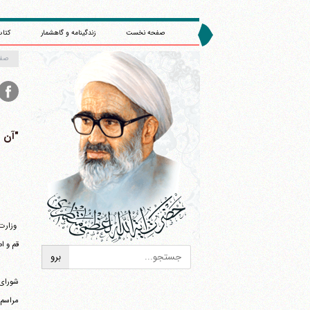
صفحه نخست
زندگینامه و گاهشمار
کتاب
صف
"‏آن 
وزارت 
قم و اصفهان ، نشان می‎
شورای 
مراسم 