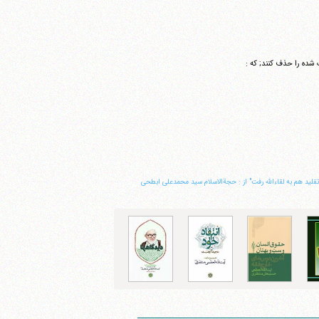
حک شده را حذف کنند; که :
تقلید هم به لقاءالله رفت" از : حجةالاسلام سید محمدعلی ابطحی