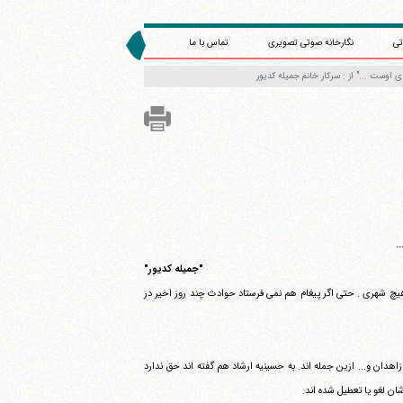
تی
نگارخانه صوتی تصویری
تماس با ما
اوست ..." از : سرکار خانم جمیله کدیور‏
.
"جمیله کدیور"
 هیچ شهری . حتی اگر پیغام هم نمی فرستاد حوادث چند روز اخیر در
دان و... ازین جمله اند. به حسینیه ارشاد هم گفته اند حق ندارد
ان لغو یا تعطیل شده اند.