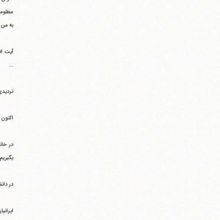
به من 
آیت ال
...
تردیدی
اکنون ک
بگیریم
در دان
ایرانی