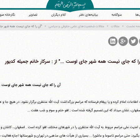
‌ها
سوگنامه
بیانیه‌های دفتر
کلام دیگران
تصاویر
نگارخانه صو
حه نخست
مقالات
مقالات شخصیت‌های علمی حقوقی و سیاسی
"‏آن را که جای نیست همه شهر جای 
را که جای نیست همه شهر جای اوست ..." از : سرکار خانم جمیله کدیور‏
آن را که جای نیست همه شهر جای اوست ..
اطلاعات اعلام کرده و یا پیغام فرستاده که مراسم بزرگداشت آیت الله منتظری برگزار نشود; در هیچ جا و
داد که این تصمیم گرفته شده است ; لغو ختم و سوم و شب هفت ...
امنیت ملی مراسم مربوط به آیت الله منتظری را در شهرهای مختلف لغو کرده است . اصفهان ، کاشان و زاه
بگیرد; حتی مراسم تاسوعا و عاشورا ... بسیاری از هیأت های مذهبی در تهران و شهرستانها اجازه فعالیت ش