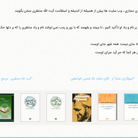
ی مجازی ، وب سایت ها بیش از همیشه از اندیشه و استقامت آیت الله منتظری سخن بگویند.
بر نام و یاد او تأکید کنیم ، تا ببینند و بفهمند که با زور و رعب نمی توانند نام و یاد منتظری را که بر دلها 
 که جای نیست همه شهر جای اوست
هر کجا که سر آید سرای اوست
"‏اصولگرای تمام" از : آقای ماشاء الله شمس الواعظین
"‏آیت الله منتظری ، مرجع 