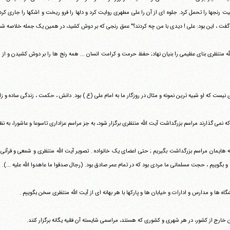
فکس
37740015-25-98+
گفت ، این بود: علی ! دیدی با من چه کردند؟" عمق رنجی که بر دوش کشید، در همین یک جمله خلاصه شد
له منتظری بنای عظیمی را بنیان نهاد; حفظ حرمت و کرامت انسان ... همه رنج ها را بر دوش کشیدن و از رن
 نیست که او شبیه ترین نمونه و مثال در روزگار ما به امام علی (ع ) بود. دانش ، حکمت ، زندگی ساده و زا
ه نمی گذارند مراسم بزرگداشت آیت الله منتظری برگزار شود، به جز مراسم عزاداری تاسوعا و عاشورا، به نظرم ، می‎ت
 و بگوییم ، حجت مسلمانی ما مردی بود که در تمام عمر صادق بود. (رجال صدقوا ما عاهدوا الله علیه ...).
شگاه ها و مدارس و ادارات و خیابان ها و پارکها با هر بهانه ای از آیت الله منتظری سخن بگوییم .
ان خارج از کشور، در هر شهری و کشوری که هستند، مراسمی شایسته آن فقیه یگانه برگزار کنند.