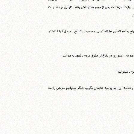
مظلومیت رنجها را تحمل کرد. جلوه ای از آن را علی مطهری روایت کرد و دلها را فرو ریخت و اشکها را جاری کرد. روایت می‎کند که پس از حصر به دیدنش رفتم . "اولین جمله ای که
.
ج و آلام انسان ها کاستن ... و حسرت یک آخ را بر دل آنها گذاشتن
هدانه ، استواری در دفاع از حقوق مردم ، تعهد به عدالت .
وانیم :
در خانه هایمان مراسم بزرگداشت بگیریم ; حتی اعضای یک خانواده . تصویر آیت الله منتظری و شمعی و قرآنی و فاتحه ای . برای بچه هایمان بگوییم دیگر می‎توانیم سرمان را بلند