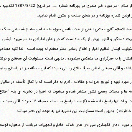
یران
،
قم
،
میدان مصلّی، بلوار شهید محمّد منتظری، كوچه شماره ٨
کد پستی: 3713744381
 اولین شماره روزنامه و در همان صفحه و ستون اقدام نمایید.
ولیت ایشان تنظیم اخبار و اطلاع رسانی دفتر معظم له بوده است ; لذا کلیه مصاحبه
دفتر ایشان را به خبرگزاری ها منعکس می‎نموده ، بدیهی است مسئو
در مورد تهیه و توزیع جزوات و مقالات ، لازم به ذکر است که با کمال تأسف در سالیا
تلفن 37740011-25-98+ تا 14
روزنامه ها و مجلات رسمی کشور منتشر شده و می‎شود، که اخ
فکس
37740015-25-98+
اتهامات و اهانتها پاسخ داده شده (از ج
خاطرات ). بدیهی است مسئولیت این نشریه نیز به عهده این دفتر می‎باشد.
در مورد ادعای نگهداری سی دی های خلاف اخلاق و تجهیزات دریافت از ماهواره توسط آق