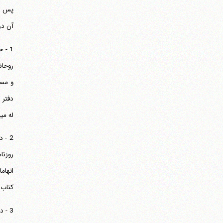
ا
آن در
و مسئ
له می‎باشد، و آقای مجتبی لطفی صرفا اطلاع رسانی نموده که این مسأله نیز در راستای وظیفه کاری ایشان بوده است .
2 - 
کتاب 
3 - 