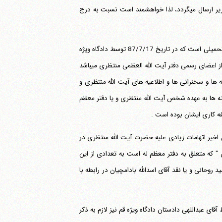
پس از سلام - در مورد خبر مندرج در روزنامه شماره ..... در تاریخ 1387/8/22 تکذیبیه زیر ارسال می‎گردد، لذا خواهشمند است نسبت به درج
1 - حجة الاسلام آقای مجتبی لطفی از طلاب فاضل حوزه علمیه قم و جانباز شیمیایی جنگ تحمیلی است که در تاریخ 87/7/17 توسط دادگاه ویژه
روحانیت دستگیر و اکنون بیش از یک ماه است که در زندان انفرادی به سر می‎برد. ایشان از اعضای رسمی دفتر آیت الله العظمی منتظری می‎باشد
 ها و سخنرانی ها و اطلاعیه های آیت الله منتظری و
لیت آن سخنان و نوشته ها به عهده شخص آیت الله منتظری و یا دفتر معظم
ن اخیر اتهامات زیادی علیه حضرت آیت الله منتظری در
یرا در نشریه ای بنام "اطلاع " که متعلق به دفتر معظم له است به تعدادی از این
مله پاسخ به مطالب مجله 15 خرداد آقای سید حمید روحانی و یا نقد آقای اسدالله بادامچیان در رابطه با
ای عبداللهی دادستان دادگاه ویژه قم نیز لازم به ذکر