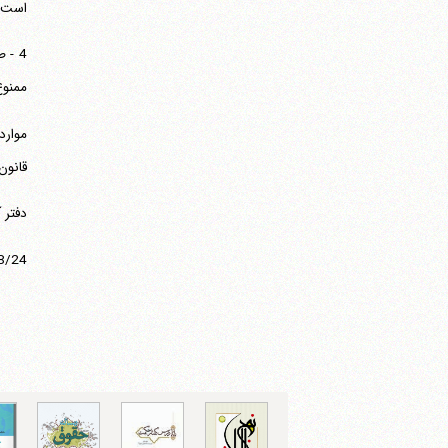
است ک
ممنوع
موارد
قانون
دفتر 
8/24