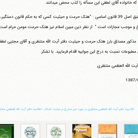
ه خانواده آقای لطفی این مسأله را کذب محض می‎دانند.
4 - طبق اصل 39 قانون اساسی : "هتک حرمت و حیثیت کسی که به حکم قانون دستگ
 و موجب مجازات است ". از نظر دین مبین اسلام نیز هتک حرمت مومن حرام است 
 مذکور مصداق بارز هتک حرمت و حیثیت دفتر آیت الله منتظری و آقای مجتبی لطفی
 مطبوعات نسبت به درج این جوابیه اقدام فرمایید. با تشکر.
آیت الله العظمی منتظری
1387/
‏تکذیبیه دفتر آیت الله العظمى منتظرى در مورد خبر مندرج در سایت تابناک ‏
اطلاعیه دفتر آیت الله العظمى منت