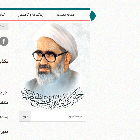
صفحه نخست
زندگینامه و گاهشمار
کتاب
صف
‏تکذی
در پ
منتظر
بسمه 
مدیر 