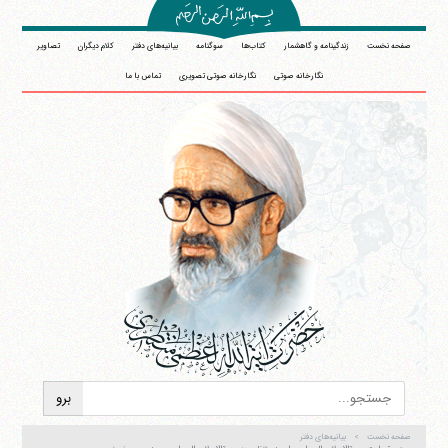
صفحه نخست
زندگینامه و گاهشمار
کتاب‌ها
سوگنامه
بیانیه‌های دفتر
کلام دیگران
تصاویر
نگارخانه صوتی
نگارخانه صوتی تصویری
تماس با ما
آیت‌الله منتظری
وب سایت رسمی آیت‌الله منتظری
ایران
،
قم
،
میدان مصلّی، بلوار شهید محمّد منتظری، كوچه
شماره ٨
کد پستی: 3713744381
صفحه نخست
بیانیه‌های دفتر