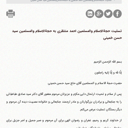
تسلیت حجةالاسلام والمسلمین احمد منتظری به حجةالاسلام والمسلمین سید حسن خمینی
تلفن 37740011-25-98+ تا 14
فکس
37740015-25-98+
تسلیت حجةالاسلام والمسلمین احمد منتظری به حجةالاسلام والمسلمین سید
حسن خمینی
بسم الله الرّحمن الرّحیم
إنَّا للَّه و إنَّا إلیه راجعُون
حضرت حجة الاسلام و المسلمین آقای حاج سید حسن خمینی
پس از سلام و تحیت؛ ارتحال دایی مکرّم و عزیزتان مرحوم مغفور آقای دکتر سید صادق طباطبائی
را به جنابعالی و برادران بزرگوارتان و مادر ارجمند جنابعالی و خانواده مصیبت دیده آن مرحوم و
دیگر بستگان تسلیت عرض می‌کنم.
از خداوند کریم و رحیم، غفران و رضوان الهی برای آن مرحوم و صبر جمیل و اجر جزیل برای