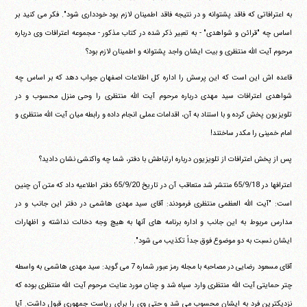
به اعترافاتی که فاقد پشتوانه و در نتیجه فاقد اطمینان لازم بود خودداری شود". فکر می کنید بر
اساس چه "قرائن و شواهدی" - به تعبیر ذکر شده در کتاب مذکور - مجموعه اعترافات وی درباره
مرحوم آیت الله منتظری و بیت ایشان واجد پشتوانه و اطمینان لازم بود؟
قاعده اش این است که این پرسش را اداره کل اطلاعات اصفهان جواب دهد که بر اساس چه
شواهدی اعترافات سید مهدی درباره مرحوم آیت الله منتظری را وحی منزل محسوب و در
تلویزیون پخش کرده و با استناد به آن، اقدامات عملی انجام داده و رابطه میان آیت الله منتظری و
امام خمینی را مکدر ساختند!
پس از پخش اعترافات از تلویزیون درباره ارتباطش با دفتر، شما چه واکنشی نشان دادید؟
اعترافها در 65/9/18 منتشر شد متعاقب آن در تاریخ 65/9/20 دفتر اطلاعیه داد که متن آن چنین
است: "آیت الله العظمی منتظری فرمودند: آقای سید مهدی هاشمی در دفتر این جانب و در
مدارس مربوط به این جانب و اداره برنامه های آنها به هیچ وجه دخالت نداشته و اظهارات
ایشان نسبت به دو موضوع فوق جداً تکذیب می شود".
آقای مسعود رضایی در مصاحبه با مجله رمز عبور شماره 7 می گوید: سید مهدی هاشمی به واسطه
چتر حمایتی آیت الله منتظری وارد سپاه شد و چنان مورد عنایت مرحوم آیت الله منتظری بوده که
نزدیکترین فرد به ایشان محسوب می شد و حتی وی را برای ریاست جمهوری قبول داشت. آیا