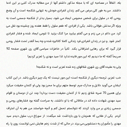
بله، اتفاقاً در مصاحبه ای که با مجله مذکور داشتم آنها از من مطالبه مدرک کتبی بر این ادعا
داشتند. من به طور کلی عرض می کنم، زندان انفرادی خودش به تنهایی شکنجه است و آن وضع
روحی که در سلول برای شخص محبوس ایجاد می شود، بسیار بدتر از شکنجه جسمی است به
ویژه اگر مدتش طولانی باشد. یکی از افرادی که طعم سلول را فقط هفده روز چشیده بود نقل می
کرد: من دائم در می زدم و می گفتم بیایید مرا کتک بزنید تا تنوعی ایجاد شده و فشار انفرادی
کمتر شود. و نیز در زندان انفرادی فرد زندانی کاملا کانالیزه شده و چه بسا آنقدر تحت فشار روحی
قرار گیرد که برای رهایی اعترافاتی بکند. ثانیاً در خاطرات سیاسی آقای ری شهری صفحه 92
صریحاً گفته که ما دیدیم که این جور فایده ندارد لذا سید مهدی را تعزیر کردیم!
ولی به عقیده آقای ری شهری شلاقهای زده شده تعزیر است و نه شکنجه!
خب تعزیر، ترجمه دیگری از شکنجه است؛ این جور نیست که یک چیز دیگری باشد. در این کتاب
ایشان می گوید دلایل و مدارک جرم توسط متهم برای ما محرز بود ولی او کتمان حقیقت میکرد
برای همین 70 ضربه شلاق زدیم تا از کتمان حقیقت دست بردارد! چند تن از دوستان و اقوام
سید مهدی شهادت داده اند در ملاقاتی که با او داشتند، به صراحت گفته بود فشارهای روحی و
جسمی زیادی بر من وارد کردند که نتوانستم تحمل کنم و آنچه خواستند من هم به آن اعتراف
کردم. یکی از طلابی که همزمان با وی بازداشت شد میگفت: از سوراخ درب سلول دیدم سید
مهدی را مأموران به دستشویی می برند در حالی که از شدت زخم هایش نمی توانست روی پا راه