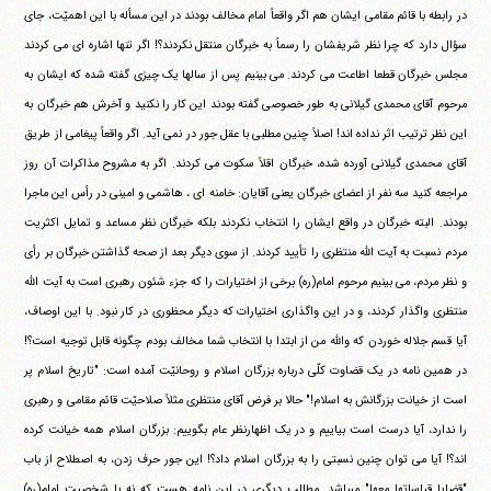
در رابطه با قائم مقامی ایشان هم اگر واقعاً امام مخالف بودند در این مسأله با این اهمیّت، جای
سؤال دارد که چرا نظر شریفشان را رسماً به خبرگان منتقل نکردند؟! اگر تنها اشاره ای می کردند
مجلس خبرگان قطعا اطاعت می کردند. می بینیم پس از سالها یک چیزی گفته شده که ایشان به
مرحوم آقای محمدی گیلانی به طور خصوصی گفته بودند این کار را نکنید و آخرش هم خبرگان به
این نظر ترتیب اثر نداده اند! اصلاً چنین مطلبی با عقل جور در نمی آید. اگر واقعاً پیغامی از طریق
آقای محمدی گیلانی آورده شده، خبرگان اقلاً سکوت می کردند. اگر به مشروح مذاکرات آن روز
مراجعه کنید سه نفر از اعضای خبرگان یعنی آقایان: خامنه ای ، هاشمی و امینی در رأس این ماجرا
بودند. البته خبرگان در واقع ایشان را انتخاب نکردند بلکه خبرگان نظر مساعد و تمایل اکثریت
مردم نسبت به آیت الله منتظری را تأیید کردند. از سوی دیگر بعد از صحه گذاشتن خبرگان بر رأی
و نظر مردم، می بینیم مرحوم امام(ره) برخی از اختیارات را که جزء شئون رهبری است به آیت الله
منتظری واگذار کردند، و در این واگذاری اختیارات که دیگر محظوری در کار نبود. با این اوصاف،
آیا قسم جلاله خوردن که والله من از ابتدا با انتخاب شما مخالف بودم چگونه قابل توجیه است؟!
در همین نامه در یک قضاوت کلّی درباره بزرگان اسلام و روحانیّت آمده است: "تاریخ اسلام پر
است از خیانت بزرگانش به اسلام!" حالا بر فرض آقای منتظری مثلاً صلاحیّت قائم مقامی و رهبری
را ندارد، آیا درست است بیاییم و در یک اظهارنظر عام بگوییم: بزرگان اسلام همه خیانت کرده
اند؟! آیا می توان چنین نسبتی را به بزرگان اسلام داد؟! این جور حرف زدن، به اصطلاح از باب
"قضایا قیاساتها معها" میباشد. مطالب دیگری در این نامه هست که نه با شخصیت امام(ره)