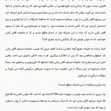
قانونی نیست چون که زندانی باید طبق قوانین در مکانی نگهداری شود که زیر نظر سازمان زندانها
باشد)؛ بعد می گوید: وقتی که حکم اعدام داده شد و می خواستیم ببریم اعدامش کنیم اعتراف کرد
من مرحوم آقای ربّانی را با پودر سرطانزا مسموم کردم، که ما فقط اعترافات را از او گرفتیم و بردیم
اعدامش کردیم، چرا که تأخیر اعدام به مصلحت نبود. با توجه با خویشاوندیی که شما با مرحوم
آقای ربّانی دارید آیا شما از این اعتراف قبل از اعدام مطّلع شدید و آیا از خانواده آقای ربّانی
خواستند که به عنوان اولیای دم اگر شکایتی دارند مطرح کنند؟
اصلا و ابدا به خانواده هیچ گونه اطلاعی ندادند! فقط چیزی که نصیب خانواده مرحوم آقای ربانی
شد حرفهای متناقضی بود که پس از اطلاع و پیگیری، هر از چند گاهی تحویل می دادند. وقتی
اصل این خبر مطرح شد خانواده مرحوم آقای ربانی بقیّه اعترافها که تلویزیونی و رسانهای شد رسماً
اعلام نمیشود؟ و این مسأله با این اهمیّت چرا به صورت خبرهای درگوشی گفته می شود؟ و
سؤالات دیگری از این قبیل.
چه زمانی و چگونه از این اعتراف مطلع شدید؟
چند روزی از اعدام سید مهدی در مهرماه سال 1366گذشته بود که آیت الله مؤمن تلفنی به آقا فتح
الله فرزند مرحوم آقای ربانی خبر داد که مرگ پدرشان به واسطه مسمومیت ناشی از پودر سرطان
زا بوده که سید مهدی اقرار کرده است.