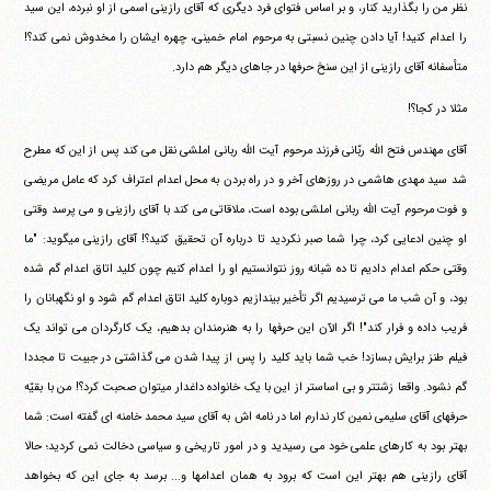
نظر من را بگذارید کنار، و بر اساس فتوای فرد دیگری که آقای رازینی اسمی از او نبرده، این سید
را اعدام کنید! آیا دادن چنین نسبتی به مرحوم امام خمینی، چهره ایشان را مخدوش نمی کند؟!
متأسفانه آقای رازینی از این سنخ حرفها در جاهای دیگر هم دارد.
مثلا در کجا؟!
آقای مهندس فتح الله ربّانی فرزند مرحوم آیت الله ربانی املشی نقل می کند پس از این که مطرح
شد سید مهدی هاشمی در روزهای آخر و در راه بردن به محل اعدام اعتراف کرد که عامل مریضی
و فوت مرحوم آیت الله ربانی املشی بوده است، ملاقاتی می کند با آقای رازینی و می پرسد وقتی
او چنین ادعایی کرد، چرا شما صبر نکردید تا درباره آن تحقیق کنید؟! آقای رازینی میگوید: "ما
وقتی حکم اعدام دادیم تا ده شبانه روز نتوانستیم او را اعدام کنیم چون کلید اتاق اعدام گم شده
بود، و آن شب ما می ترسیدیم اگر تأخیر بیندازیم دوباره کلید اتاق اعدام گم شود و او نگهبانان را
فریب داده و فرار کند"! اگر الآن این حرفها را به هنرمندان بدهیم، یک کارگردان می تواند یک
فیلم طنز برایش بسازد! خب شما باید کلید را پس از پیدا شدن می گذاشتی در جیبت تا مجددا
گم نشود. واقعا زشتتر و بی اساستر از این با یک خانواده داغدار میتوان صحبت کرد؟! من با بقیّه
حرفهای آقای سلیمی نمین کار ندارم اما در نامه اش به آقای سید محمد خامنه ای گفته است: شما
بهتر بود به کارهای علمی خود می رسیدید و در امور تاریخی و سیاسی دخالت نمی کردید؛ حالا
آقای رازینی هم بهتر این است که برود به همان اعدامها و... برسد به جای این که بخواهد