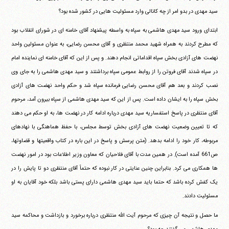
سید مهدی در بدو امر از چه کانالی وارد مسئولیت هایی در کشور شده بود؟
ابتدای ورود سید مهدی هاشمی به سپاه به واسطه پیشنهاد آقای خامنه ای در شورای انقلاب بود
که مطرح کردند به همراه شهید محمد منتظری و آقای محسن رضایی، به عنوان مسئولین واحد
نهضت های آزادی بخش سپاه اقداماتی انجام دهند. و پس از این که آقای خامنه ای نماینده امام
در سپاه شدند آقای فروتن را از روابط عمومی سپاه برداشتند و سید مهدی هاشمی را به جای وی
نصب کردند و بعد هم آقای محسن رضایی فرمانده سپاه شد و حکم واحد نهضت های آزادی
بخش سپاه را به ایشان داده است. پس از این که سید مهدی هاشمی از سپاه بیرون آمد، مرحوم
آقای منتظری در پاسخ استفساریه سید مهدی درباره ادامه کار در نهضت ها، به او حکم می دهند
که تا تعیین وضعیت نهضت های آزادی بخش توسط مجلس، با حفظ هماهنگی با نهادهای
مربوطه، کار خود را ادامه بدهد. (متن پرسش و پاسخ در این باره در کتاب واقعیتها و قضاوتها،
ص661 آمده است). در همین مدت با آقای فلاحیان که معاون وزیر اطلاعات بود در امور نهضت
ها همکاری می کرد. بنابراین چنین عنایتی در کار نبوده که حتماً آقای منتظری دو تا پایش را در
یک کفش کرده باشد که حتما باید سید مهدی هاشمی دارای پستی باشد بلکه خود آقایان به او
مسئولیت دادند.
ما حصل و نتیجه آن چیزی که مرحوم آیت الله منتظری درباره برخورد و بازداشت و محاکمه سید