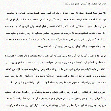
بنابراین منظور چه کسانی میتوانند باشند؟
بله نظر شما درست است که اعدام شدگان جزء آن گروه حمله کننده نبودند. کسانی که مشخص
بود که اقدام مسلّحانه کردند، بلافاصله بعد از دستگیری اعدام می شدند و اصلا کسی از آنهایی که
در آن عملیات بودند دستگیر نشد، بلکه یا کشته شدند یا فرار کردند. ولی افرادی که در مرداد ماه
67 اعدام شدند کسانی بودند که در محاکم جمهوری اسلامی محکوم به زندان شده و حتی بعضا
در شرف آزادی از زندان بودند. آنان که یک برگ اعلامیّه یا یک روزنامه یا کتاب داشتند محکوم به
زندان شده بودند، و اگر غیراز این بود خیلی زودتر اعدام شده بودند.
برخی علت اعدام آنها را این گونه بیان می کنند که آنها همزمان با عملیات فروغ جاویدان (مرصاد)
و حمله به اسلام آباد توسط مجاهدین خلق، می خواستند در زندان دست به شورش بزنند، یا
گفته می شود آنها بر سر موضع خود باقی مانده بودند و اگر پس از پایان محکومیت آزاد می شدند
ممکن بود در کشور خرابکاری کنند. با این وصف، زنده نگه داشتن یا آزادی آنها را کار نادرستی می
دانستند؛ بنابراین اعتراض مرحوم فقیه عالیقدر به اعدام آنها را بر اثر بی اطلاعی ایشان می دانند.
شورش کردن در زندان آن هم در زندان های تهران و شهرهای بزرگ و آن هم با اقدامات امنیتی
و مأموران مراقب و دیوارهای بلند و سیم خاردار و موانع بسیار، مگر به این سادگی است؟! به نظر
می رسد چنین بهانه ای به یک طنز یا شوخی بیشتر شبیه است. نهایتش این است که میگویید: