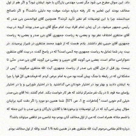
داد، این سوال مطرح می شود مگر نصب مهندس بازرگان با خود ایشان نبود؟ و اگر هم از اول
مخالف بودند این تعابیر به کار رفته درباره دولت موقت چه دلیلی داشت؟! و اگر ناصالح
میدانستند چرا با این توصیفات کم نظیر تأیید کردند؟! همچنین آقای ابوالحسن بنی صدر که
رئیس جمهور میشود، در آن زمان تمام افراد بیت امام مبلّغ آقای بنی صدر بودند گرچه در بیت
آقای منتظری اختلاف نظر بود و بعضی به ریاست جمهوری آقای بنی صدر و بعضی به ریاست
جمهوری آقای حبیبی نظر داشتند. یادم هست که از شهید محمد منتظری در شیراز پرسیدند: در
بیت پدر شما تمایل به ریاست جمهوری چه کسی است؟ که در پاسخ گفت: در بیت آقای منتظری
دموکراسی حاکم است، بعضی می گویند آقای حبیبی و بعضی می گویند آقای بنی صدر. حتّی تا
بیست روز قبل از عزل آقای بنی صدر از ریاست جمهوری آیت الله منتظری میگویند: "پس از
مشکلاتی که در رابطه با جنگ پیش آمده بود من به امام عرض کردم که فرماندهی کلّ قوا را چرا
به ایشان دادید و بهتر بود در اختیار خودتان می گذاشتید یا در اختیار شورایی و یا در اختیار
رؤسای سه قوه، تا در یک نفر متمرکز نباشد که هر کار خواست بکند. امام گفتند: نه! آقای بنی صدر
خیلی آدم خوبی است." [خاطرات، ج 1، ص 571]. شما همین دو مورد را اگر دقت کنید برایتان
سؤال پیش نمی آید که در آن توصیفات و برخوردها با آقایان بازرگان و بنی صدر، با این جمله که
با قسم جلاله همراه است که من از اوّل مخالف آنان بودم؛ چه تناسبی جز تناقض میتواند باشد؟!
درباره قائم مقامی مرحوم آیت الله منتظری هم در همین نامه 1/6 آمده: والله از اول مخالف بودم.