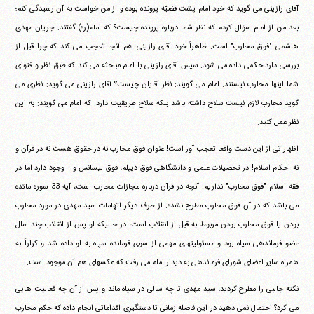
آقای رازینی می گوید که خود امام پشت قضیّه پرونده بوده و از من خواست به آن رسیدگی کنم؛
بعد من از امام سؤال کردم که نظر شما درباره پرونده چیست؟ که امام(ره) گفتند: جریان مهدی
هاشمی "فوق محارب" است. ظاهراً خود آقای رازینی هم آنجا تعجب می کند که چرا قبل از
بررسی دارد حکمی داده می شود. سپس آقای رازینی با امام مباحثه می کند که طبق نظر و فتوای
شما اینها محارب نیستند. امام می گویند: نظر آقایان چیست؟ آقای رازینی می گوید: نظری می
گوید محارب لازم نیست سلاح داشته باشد بلکه سلاح طریقیت دارد. که امام می گویند: به این
نظر عمل کنید.
اظهاراتی از این دست واقعا تعجب آور است! عنوان فوق محارب نه در حقوق هست نه در قرآن و
نه احکام اسلام! در تحصیلات علمی و دانشگاهی فوق دیپلم، فوق لیسانس و... وجود دارد اما در
فقه اسلام "فوق محارب" نداریم! آنچه در قرآن درباره مجازات محارب است، آیه 33 سوره مائده
می باشد که در آن فوق محارب مطرح نشده. از طرف دیگر اتهامات سید مهدی در مورد محارب
بودن یا فوق محارب بودن مربوط به قبل از انقلاب است، در حالیکه او پس از انقلاب چند سال
عضو فرماندهی سپاه بود و مسئولیتهای مهمی از سوی فرمانده سپاه به او داده شد و کراراً به
همراه سایر اعضای شورای فرماندهی به دیدار امام می رفت که عکسهای هم آن موجود است.
نکته جالبی را مطرح کردید؛ سید مهدی تا چه سالی در سپاه ماند و پس از آن چه فعالیت هایی
می کرد؟ احتمال نمی دهید در این فاصله زمانی تا دستگیری اقداماتی انجام داده که حکم محارب