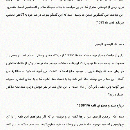
برای برخی از دوستان مطرح شد. در پی مراجعه به جناب حجةالاسلام و المسلمین احمد منتظری،
این مباحث طی گفتگویی بدین جا رسید. امید که این گفتگو بتواند در حد خود به آگاهی بخشی
بپردازد. (دی ماه 1393)
بسم الله الرحمن الرحیم
یکی از مباحث بسیار مهم، بحث نامه 1368/1/6 از دیدگاه سندی و متنی است. شما در بعضی از
صحبت ها و مصاحبه ها فرمودید که این نامه دستخط مرحوم امام نیست. یکی از مقامات قضایی
در زمان امام که رابطه خوبی با مرحوم حاج احمدآقا داشت، می گوید که خود احمدآقا به من
گفت: این نامه را من نوشتم. حالا این نامه چه به دست خط امام باشد یا به املای ایشان، نامبرده
می گوید: ولی امضاء ذیل آن از امام است. با این حال شما بر نظر خویش درباره سند نامه مذکور
اصرار دارید؟
درباره سند و محتوای نامه 1368/1/6
بسم الله الرحمن الرحیم. من بارها گفته ام و نوشته ام که اگر بخواهیم این نامه را با آن
چهارچوبی که خود مرحوم امام خمینی در وصیّتنامه خود مطرح کردند بسنجیم، میگوییم این نامه