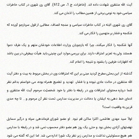
آیت الله منتظری شهادت داده اند. (خاطرات، ج 1، ص 612). آقای ری شهری در کتاب خاطرات
سیاسی خود به نوعی برخی از همین مطالب را اذعان می کند.
آقای ری شهری البته در کتاب خاطرات سیاسی و سنجه انصاف، مطالبی از قول سربازجو آورده که
شکنجه و فشار بر متهمین را انکار می کند.
آنها شکنجه را انکار میکنند، چرا که بازجویان وزارت اطلاعات خودشان متهم و یک طرف دعوا
هستند ولی به تعزیر اعتراف دارند. برای بررسی موارد این چنینی باید هیأت بیطرفی در بین باشد
که اظهارات طرفین را بشنود و نتیجه را اعلام کند.
گذشته از این بحثی مطرح کردید مبنی بر این که اعترافات وی در بخش مربوط به بیت و دفتر آیت
الله منتظری در حالت عادی نبوده و با فشار، تهدید و تطمیع همراه بوده، می خواستم بدانم نظر
شما درباره محتوای اعترافات وی در رابطه با دفتر یا خود شخصیّت مرحوم آیت الله منتظری و
ادعای خط دهی به ایشان یا دخالت در مدیریت مدارس تحت نظر آن مرحوم و... تا چه حدی
قرین به واقعیت است؟
اولاً سید مهدی هاشمی اکثرا ساکن قم نبود. او عضو شورای فرماندهی سپاه و درگیر مسایل
نهضتهای آزادی بخش بود و حتی یک روز هم عضو دفتر محسوب نمی شد و در رابطه با مدارس
هم هیچ مسئولیتی نداشت و مدارس زیر نظر یک شورا اداره می شد. اما این که گفته می شود