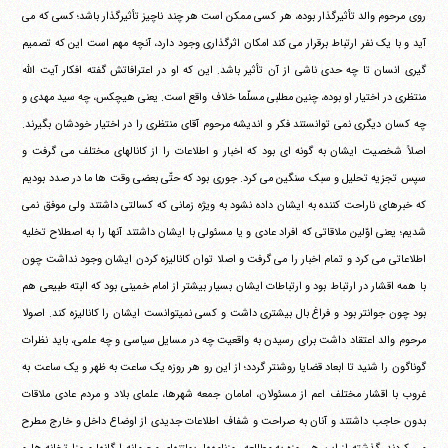
روی مرحوم والد تأثیرگذار بوده، هر کسی ممکن است هر چند ناچیز تأثیرگذار باشد؛ کسی که می
آید و با یک نفر ارتباط برقرار می کند امکان اثرگذاری وجود دارد، آنچه مهم است این که تصمیم
گیری انسان تا چه حدی ناشی از آن تأثیر باشد. این که او در اعترافاتش گفته افکار آیت الله
منتظری در اختیار او بوده، چنین مطلبی مسلّما خلاف واقع است. یعنی هیچکس، چه سید مهدی و
چه کسان دیگری نمی توانستند فکر و اندیشه مرحوم آقای منتظری را در اختیار خودشان بگیرند.
اصلاً شخصیت ایشان به گونه ای بود که اخبار و اطلاعات را از کانالهای مختلف می گرفت و
سپس تجزیه تحلیل و سبک سنگین می کرد. جوری بود که حتّی بعضی وقت ها ما در صدد بودیم
که خبرهای ناراحت کننده به ایشان داده نشود به ویژه زمانی که کسالتی داشتند ولی موفق نمی
شدیم؛ یعنی اوّلین ملاقاتی که افراد عادی و یا مسئولی با ایشان داشتند آنها را به اصطلاح تخلیه
اطلاعاتی می کرد و تمام اخبار را می گرفت و اصلا توان کانالیزه کردن ایشان وجود نداشت چون
با همه اقشار در ارتباط بود و ارتباطات ایشان بسیار بیشتر از امام خمینی بود که البته طبیعی هم
بود چون جوانتر بود و فراغ بال بیشتری داشت و کسی نمیتوانست ایشان را کانالیزه کند. اصولا
مرحوم والد اعتقاد داشت برای رسیدن به واقعیت چه در مسایل سیاسی و چه علمی، باید نظرات
گوناگون را شنید تا ابعاد قضایا روشنتر گردد؛ از این رو هر روزه یک ساعت به ظهر و یک ساعت به
غروب با اقشار مختلف اعم از مسئولان، امامان جمعه شهرها، علمای بلاد و مردم عادی ملاقات
بدون حاجب داشتند و آنان به صراحت و شفاف اطلاعات جدیدی از اوضاع داخل و خارج مطرح