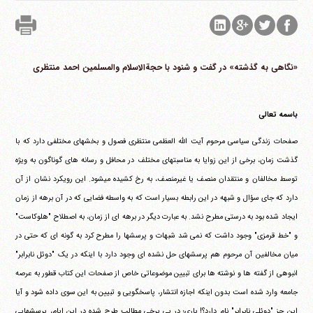
«نگاهی به گذشته» در گفت و شنود با حجةالاسلام والمسلمین احمد منتظری
باسمه تعالی
صفحات زندگی سیاسی مرحوم آیت الله العظمی منتظری فصول و بخشهای مختلفی دارد که با
گذشت زمان، برخی از این زوایا به مناسبتهای مختلف در محافل و رسانه های گوناگون به ویژه
توسط مخالفان و منتقدان منصف یا غیرمنصف، به رخ کشیده میشود. این رویکرد نشان از آن
دارد که جای سؤال و شبهه در این رابطه بسیار است که به واسطه فضایی که در آن برهه از زمان
ایجاد شده بود به درستی مطرح نشد. به عبارت دیگر در برهه ای از زمان، به اصطلاح "هلوکاست"
و "خط قرمزی" وجود داشت که نمی شد شبهات و پرسشها را مطرح کرد به گونه ای که حتی در
میان مخالفین آن مرحوم هم پرسشهای حل نشده ای وجود دارد با اینکه در یک "دوئل نابرابر"
انبوهی از گفته ها و نوشته ها برای تبیین موضوعاتی خاص از صفحات این کتاب قطور به عرصه
جامعه وارد شده است بدون اینکه اجازه انتشار، پاسخگویی و تبیین به این سوی داده شود و آیا
این جز "دوئلی نابرابر" نام دارد؟! باری؛ در پی برخی مطالب طرح شده در این ایام، پرسشهایی