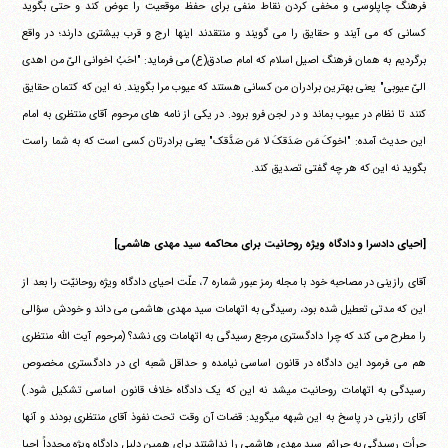
فرهنگ چاپلوسی و مخفی کردن نقاط منفی برای حفظ موقعیت را عوض کند و حتی بگوید
کسانی که می آیند و حقایق را می گویند و منتقدند اینها ارج و قرب بیشتری دارند؛ در واقع
برگردیم به همان فرهنگ اصیل اسلام که امام صادق(ع) می فرماید: "احَبُ اخوانی الیّ من اهدی
الیّ عیوبی" یعنی بهترین برادران من کسانی هستند که عیوب مرا بگویند. نه این که کتمان حقایق
کنند تا نظام در عیوب بماند و در لجن فرو برود. در یکی از نامه های مرحوم آقای منتظری به امام
این حدیث آمده: "اخوکَ مَن صَدَقکَ لا مَن صَدَّقک" یعنی برادرتان کسی است که به شما راست
بگوید نه این که هر چه گفتی تصدیق کند.
[احیای دادسرا و دادگاه ویژه روحانیت برای محاکمه سید مهدی هاشمی]
آقای رازینی در مصاحبه خود با مجله رمز عبور شماره 7، علّت احیای دادگاه ویژه روحانیّت را بعد از
این که مدتی تعطیل شده بود، رسیدگی به اتهامات سید مهدی هاشمی می داند و خودش سؤالی
را مطرح می کند که چرا دادگستری مرجع رسیدگی به اتهامات وی نشد؟ (مرحوم آیت الله منتظری
هم می فرمود این دادگاه در قانون اساسی نیامده و حداقل شعبه ای در دادگستری مخصوص
رسیدگی به اتهامات روحانیت میشد نه این که یک دادگاه خلاف قانون اساسی تشکیل شود.)
آقای رازینی در پاسخ به این شبهه میگوید: قضات آن وقت تحت نفوذ آقای منتظری بودند و آنها
جرأت رسیدگی به جرائم سید مهدی هاشمی را نداشتند برای همین دلیل دادگاه ویژه مجدداً احیا