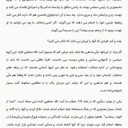
نخستوزیر یا رئیس مجلس بودند به راحتی منافق یا وابسته به آمریکا و اسرائیل قلمداد می کنند و
تهمت زدن برایشان حدّ و مرزی ندارد. چه بسا با آن ایدئولوژی فاسدی هم که دارند فکر می کنند
وظیفه شرعی خود را انجام می دهند که می گویند: اگر کسی مخالف ما بود می توانیم به او
تهمت بزنیم تا از چشم مردم بیفتد! این را صریحاً می گویند.
رفت و آمد افرادی که آنها را لیبرال می دانند که انکار نمی کنید؟
اگر مراد از لیبرالها، ملّی مذهبی ها باشد باید عرض کنم که مرحوم آیت الله منتظری افراد این گروه
سیاسی را آدمهایی متدیّن و وطن دوست می دانست، افراد عاقلی می دانست که باید از
وجودشان در اداره مملکت استفاده بشود. به نظر من اینها کسانی هستند که در برهه های
مختلف، امتحان خود را در بعد دینی و ملی به خوبی پس دادند و نشان دادند که واقعاً هم ملّی
هستند و هم مذهبی؛ و این که بیایند این جریان پاک را با منافقین مخلوط کنند بسیار
ناجوانمردانه است.
یکی از موارد دیگری که در نامه 1/6 خطاب به آیت الله منتظری آمده این جمله است: "شما از
تعداد بسیار معدودی که در جنگ مسلحانه علیه اسلام اعدام شدند دفاع کردید و آنها را به آلاف و
الوف رساندید". ظاهرا منظور از این عبارت، شرکت کنندگان در عملیات فروغ جاویدان (مرصاد) در
منطقه اسلام آباد غرب نبودند چرا که آنها کشته شدند و ممکن است تعدادی فرار کرده باشند.