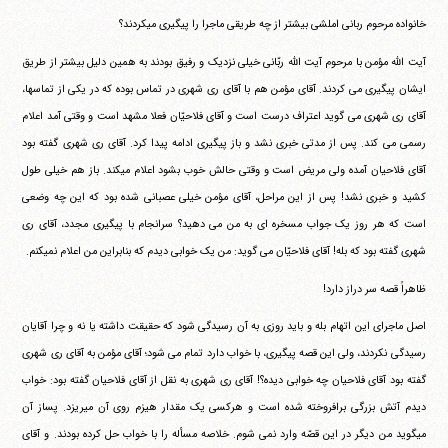
خانواده مرحوم ربانی املشی بیشتر از چه طریقی ماجرا را پیگیری میکردند؟
آیت الله مؤمن با مرحوم آیت الله ربّانی خیلی نزدیک و رفیق بودند به همین دلیل بیشتر از طریق
ایشان پیگیری می کردند. آقای مؤمن هم با آقای ری شهری در تماس بوده که در یکی از تماسها،
آقای ری شهری می گوید اعتراف درست است و آقای فلاحیّان فعلا مشهد است و وقتی آمد اعلام
رسمی می کند. پس از مدتی خبری نشد و باز پیگیری ادامه پیدا کرد. آقای ری شهری گفته بود
آقای فلاحیان آمده ولی مریض است و وقتی حالش خوب بشود اعلام میکند. باز هم خیلی طول
کشید و خبری نشد! پس از این مراحل، آقای مؤمن خیلی عصبانی شده بود که این چه وضعی
است که هر روز یک جواب مسخره ای به من می دهید؟ سرانجام با پیگیری مجدد، آقای ری
شهری گفته بود که بله! آقای فلاحیّان می گوید: من یک خوابی دیدم که بنابراین من اعلام نمیکنم.
ظاهراً قصه سر دراز دارد!
اصل ماجرای این اتهام بله و باید روزی به آن رسیدگی شود که حقیقت داشته یا نه و چرا آقایان
رسیدگی نکردند، ولی این قصه پیگیری، با خواب دارد تمام می شود؛ آقای مؤمن به آقای ری شهری
گفته بود آقای فلاحیان چه خوابی دیده؟! آقای ری شهری به نقل از آقای فلاحیان گفته بود: خواب
دیدم آتش بزرگی برافروخته شده است و هرکسی یک مقدار هیزم روی آن میریزد. پساز آن
میگوید من دیگر در این قصّه وارد نمی شوم. خلاصه مسأله را با خواب حل کرده بودند. و آقای