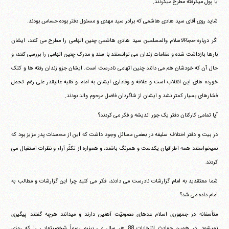
یا پول میگرفته مطرح میکردند.
شاید روی آقای سید هادی هاشمی که برادر سید مهدی و مسئول دفتر بوده حساس بودند.
اگر درباره حجةالاسلام والمسلمین سید هادی هاشمی چنین اتهامی را مطرح می کنند، ایشان
بارها بازداشت شده و مقامات زندان می توانستند با سند و مدرک چنین اتهامی را بررسی کنند؛ و
حال آن که خودشان هم می دانند چنین اتهامی نادرست است. ایشان جزو زندان رفته ها و کتک
خورده های این انقلاب است و علاقه و وفاداری ایشان به امام و فقیه عالیقدر علی رغم تحمل
فشارهای بسیار کمتر نشد و ایشان از شاگردان فاضل مرحوم والد بودند.
آیا تمامی کارکنان دفتر یک جور اندیشه و فکر می کردند؟
در بیت و دفتر اختلاف سلیقه در بعضی مسائل وجود داشت که این از محسنات پدر عزیز بود که
نمیخواستند همه اطرافیان یکدست و همرنگ باشند، و همواره از تکثّر آراء و نظرات استقبال می
کردند.
شما معتقدید به امام گزارشات نادرست می دادند، فکر می کنید چرا این گزارشات و مطالب به
امام داده می شد؟
متأسفانه در جمهوری اسلام عدهای مصونیّت آهنین دارند و میدانند هرچه گفتند پیگیری
نمیشود. در همین حوادث انتخابات 88 هر سال می بینیم رسماً شخصیتهایی را که روزی