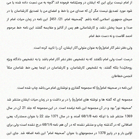
از امام نیست برای این که ایشان در وصیّتنامه فرموده اند:"آنچه به من نسبت داده شده یا می
شود مورد تصدیق نیست مگر آن که صدای من یا خط و امضای من با تصدیق کارشناسان یا در
سیمای جمهوری اسلامی گفته باشم. "[صحیفه امام، 21/ 451]. این نامه در زمان حیات امام از
صدا و سیما پخش نشد، و کارشناسانی هم پس از آنالیز و مقایسه گفتند این نامه خط مرحوم
احمد آقاست و نه دست خط امام.
ولی دفتر نشر آثار امام(ره) به عنوان متولی آثار ایشان، آن را تایید کرده است.
درست است ولی امام نگفتند که به تشخیص دفتر نشر آثار امام باشد یا به تشخیص دادگاه ویژه
روحانیّت! بلکه گفتند: به تشخیص کارشناسان، و کارشناسان در اینجا یعنی خط شناسان مثلاً
انجمن خطاطان.
این نامه در صحیفه امام(ره) که مجموعه گفتاری و نوشتاری امام می باشد چاپ شده است.
مجموعه ای که گفته ها و نوشته های امام(ره) را در بر داشت و در زمان حیات ایشان منتشر شد
"صحیفه نور" بود و در آن مجموعه این نامه نیامده است. در این مجموعه که جلد 21 آن در سال
1369 منتشر شد با اینکه نامه 68/1/8 آمده، و در سال 1371 جلد 22 با عنوان مستدرک یعنی
اضافاتی که در گذشته چاپ و منتشر نشده؛ که در آن هم نامه 68/1/6 درج نشده است؛ ولی برای
اوّلین بار و در پاییز 1378 در مجموعهای با عنوان "صحیفه امام" این نامه اضافه شد. جای این