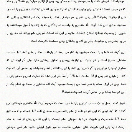
"میخواستند شورش کنند، یا سر موضع بودند و ممکن بود پس از آزادی خرابکاری کنند!" ولی حالا
که در حبس هستند قدرتی برای چنین اقداماتی ندارند و چنین اتفاقی نیفتاده؛ بنابراین چرا قصاص
قبل از جنایت بشوند؟! اگر برخی هم بر سر موضع باشند، به صرف یک امر اعتقادی و قلبی که
محاربه صدق نمی کند. آیت الله منتظری به واسطه نمایندگانی که به زندانها گسیل میداشتند به
خوبی از وضعیت زندانها اطلاع داشتند، علاوه بر این که قضات شریفی هم بودند که حقایق را
برای ایشان بیان میکردند؛ بنابراین ادعای بیاطلاع بودن معظمله نادرست است.
این گونه که شما وارد بحث میشوید به نظر می رسد در رابطه با سند و متن نامه 1/6 مطالب
مفصّلی مطرح است و هر عبارت آن نیاز به بررسی و تحلیل بیشتری دارد. ولی اگر ایراداتی که
مطرح فرمودید نپذیریم و اگر کسی این نامه را قبول داشته باشد و بخواهد بر اساس آن قضاوت
کند، از طرفی هم پس از 48 ساعت نامه 1/8 را مدّ نظر قرار دهد که تفاوت لحن و محتوایش با
نامه اولی در اوج است، به نظر شما می بایست مرحوم آیت الله منتظری را مصداق کدام یک از
این دو نامه بداند و بر اساس آن به قضاوت بنشیند؟!
هیچ کدام! اصل و لبّ مطلب در این باره همان است که مرحوم آیت الله منتظری خودشان می
گفتند که: "به فرض که این هر دو نامه از امام باشد، من نه مصداق نامه 1/6 هستم و نه مصداق
نامه 1/8؛ شخصیت و هویت افراد به نامههای امام نیست. با این که من بیش از شما به امام
ارادت دارم ولی این هویت های اعتباری منتسب به غیر هیچ ارزش ندارد؛ هر کس خودش