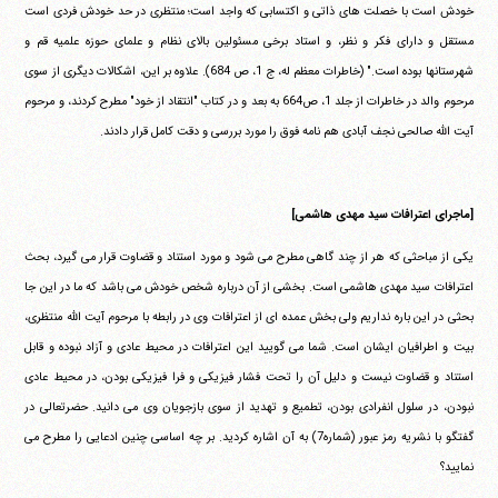
خودش است با خصلت های ذاتی و اکتسابی که واجد است؛ منتظری در حد خودش فردی است
مستقل و دارای فکر و نظر، و استاد برخی مسئولین بالای نظام و علمای حوزه علمیه قم و
شهرستانها بوده است." (خاطرات معظم له، ج 1، ص 684). علاوه بر این، اشکالات دیگری از سوی
مرحوم والد در خاطرات از جلد 1، ص664 به بعد و در کتاب "انتقاد از خود" مطرح کردند، و مرحوم
آیت الله صالحی نجف آبادی هم نامه فوق را مورد بررسی و دقت کامل قرار دادند.
[ماجرای اعترافات سید مهدی هاشمی]
یکی از مباحثی که هر از چند گاهی مطرح می شود و مورد استناد و قضاوت قرار می گیرد، بحث
اعترافات سید مهدی هاشمی است. بخشی از آن درباره شخص خودش می باشد که ما در این جا
آیت‌الله منتظری
وب سایت رسمی آیت‌الله منتظری
ایران
،
قم
،
میدان مصلّی، بلوار شهید محمّد منتظری، كوچه
بحثی در این باره نداریم ولی بخش عمده ای از اعترافات وی در رابطه با مرحوم آیت الله منتظری،
شماره ٨
کد پستی: 3713744381
بیت و اطرافیان ایشان است. شما می گویید این اعترافات در محیط عادی و آزاد نبوده و قابل
استناد و قضاوت نیست و دلیل آن را تحت فشار فیزیکی و فرا فیزیکی بودن، در محیط عادی
نبودن، در سلول انفرادی بودن، تطمیع و تهدید از سوی بازجویان وی می دانید. حضرتعالی در
تلفن 37740011-25-98+ تا 14
گفتگو با نشریه رمز عبور (شماره7) به آن اشاره کردید. بر چه اساسی چنین ادعایی را مطرح می
فکس
37740015-25-98+
نمایید؟