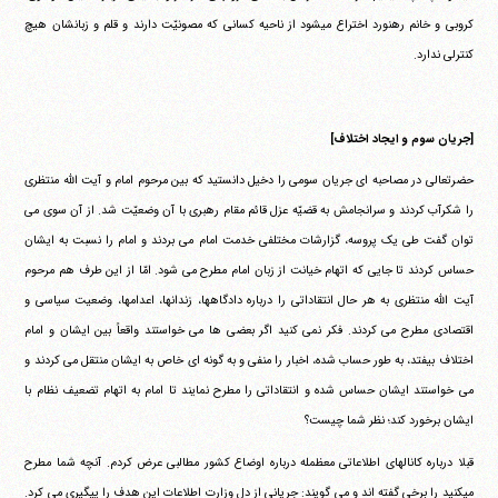
کروبی و خانم رهنورد اختراع میشود از ناحیه کسانی که مصونیّت دارند و قلم و زبانشان هیچ
کنترلی ندارد.
[جریان سوم و ایجاد اختلاف]
حضرتعالی در مصاحبه ای جریان سومی را دخیل دانستید که بین مرحوم امام و آیت الله منتظری
را شکرآب کردند و سرانجامش به قضیّه عزل قائم مقام رهبری با آن وضعیّت شد. از آن سوی می
توان گفت طی یک پروسه، گزارشات مختلفی خدمت امام می بردند و امام را نسبت به ایشان
حساس کردند تا جایی که اتهام خیانت از زبان امام مطرح می شود. امّا از این طرف هم مرحوم
آیت الله منتظری به هر حال انتقاداتی را درباره دادگاهها، زندانها، اعدامها، وضعیت سیاسی و
اقتصادی مطرح می کردند. فکر نمی کنید اگر بعضی ها می خواستند واقعاً بین ایشان و امام
اختلاف بیفتد، به طور حساب شده، اخبار را منفی و به گونه ای خاص به ایشان منتقل می کردند و
می خواستند ایشان حساس شده و انتقاداتی را مطرح نمایند تا امام به اتهام تضعیف نظام با
ایشان برخورد کند؛ نظر شما چیست؟
قبلا درباره کانالهای اطلاعاتی معظمله درباره اوضاع کشور مطالبی عرض کردم. آنچه شما مطرح
میکنید را برخی گفته اند و می گویند: جریانی از دل وزارت اطلاعات این هدف را پیگیری می کرد.