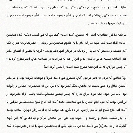
سازگار است و نه با هیچ عالم دیگری، مگر این که دعوایی در بین باشد که کسی بخواهد با
عصبانیت به دیگری پرخاش کند، که این در شأن مرحوم امام نیست. شأن مرحوم امام به دور از
این گونه حرفها و مطالب است.
در نامه مذکور خطاب به آیت الله منتظری آمده است: "مطالبی که می گفتید دیکته شده منافقین
است؛ افراد بیت شما سهم مبارک امام را به حلقوم منافقین می ریزند..." حضرتعالی به عنوان یک
آدم منصف و مستقل که سالها از نزدیک در جریان امور دفتر بودید - گرچه با بعضی از اعضای دفتر
هم اختلاف سلیقه هایی داشته اید و این را هم به صراحت در مصاحبه های اخیر مطرح کردید -
آیا چنین مواردی که در این نامه مطرح شده است را لمس کرده اید؟
اولاً مبالغی که مردم به دفتر مرحوم آقای منتظری می دادند صرفاً وجوهات شرعیه بود، و در دفتر
ایشان مبالغ پرداختی نسبت به جاهای دیگر کمتر بود به دلیل این که منحصر به اخماس و زکوات
بود. ثانیا من خودم یک مورد سراغ ندارم که چنین تهمتی مصداق داشته باشد. افراد دفتر نوعا از
بزرگانی بودند که خود امام ایشان را می شناختند، مانند آیت الله حاج شیخ محمدصادق تهرانی یا
آیت الله حاج شیخ ابوالقاسم رازینی؛ افراد دیگری هم بودند که یا از مبارزان دوران انقلاب بودند
یا پدر شهید، جانباز و رزمنده و... خوب بود طی این سالیان مراکز و نهادهایی که این گونه
گزارشات را به امام(ره) می دادند حداقل نام تنها یکی از مجاهدین خلق را که در دفتر نفوذ داشته