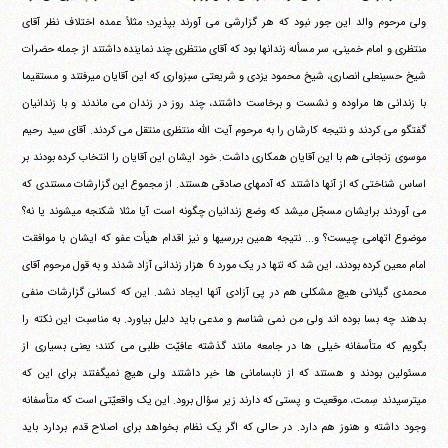
ولی مرحوم والد این جور نبود که هر گزارشی می آورند بپذیرد؛ مثلاً عمده اختلاف نظر آقای
منتظری و امام خمینی، سر مسأله زندانها بود که آقای منتظری چند نماینده داشتند از جمله حضرات
شیخ حسینعلی انصاری، شیخ محمود یزدی و شریعتی سبزواری که این آقایان میرفتند و مستقیما
با زندانی ها مراوده و نشست و برخاست داشتند، چند روز در زندان می ماندند و با زندانیان
گفتگو می کردند و نتیجه کارشان را به مرحوم آیت الله منتظری منتقل می کردند. آقای سید رحیم
موسوی زنجانی هم با این آقایان همکاری داشت. خود ایشان این آقایان را انتخاب کرده بودند بر
اساس شناختی که از آنها داشتند که آدمهای صادقی هستند. از مجموع این گزارشات مستندی که
می آوردند برایشان مسجّل میشد که وضع زندانیان چگونه است آیا مثلا شکنجه میشوند یا نه؟
موضوع اتهامی چیست؟ و... نتیجه همین بررسیها و نیز اقدام هیأت عفو که ایشان با موافقت
امام معین کرده بودند، این شد که تنها در یک مورد 6 هزار زندانی آزاد شدند و به قول مرحوم آقای
محمدی گیلانی هیچ مشکلی هم در پی آزادی آنها ایجاد نشد. این که کسانی گزارشات منفی
بدهند چه بسا بوده اند ولی من نمی شناسم و مدعی باید دلیل بیاورد. به مناسبت این نکته را
بگویم که متأسفانه خیلی ها در جامعه مانند گذشته عافیّت طلبی می کنند؛ یعنی بسیاری از
مسئولین بودند و هستند که از نابسامانی ها خبر داشتند ولی هیچ نمیگفتند برای این که
میترسیدند سِمت، موقعیت و پستی که دارند زیر سؤال برود. این یک واقعیّتی است که متأسفانه
وجود داشته و هنوز هم دارد. در حالی که اگر یک نظام بخواهد برای اصلاح قدم بردارد باید