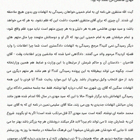
مهدی هاشمی می گفتند چه بود؟
آیت الله منتظری طی نامه ای به امام خمینی خواهان رسیدگی به اتهامات وی بدون هیچ ملاحظه
ای شدند. آن چیزی که برای آقای منتظری اهمیت داشت این که ظلم نشود، به هر که می خواهد
باشد؛ و سید مهدی هاشمی هم به هر دلیلی و به هر چیزی متهم است نباید مورد ظلم واقع شود؛
و تمام حرفشان هم به امام خمینی این بود که اگر او و دوستانش متهمند چرا مثل متهم های
دیگر رسیدگی نمی کنید؟! مرجع رسیدگی به اتهامات دادگستری است شما چرا اطلاعات را وارد
قضیّه کردید؟! مرحوم والد می گفتند: دادگاهی احیا شده که جانشین وزیر اطلاعات وقت - آقای
فلاحیان - دادستان آن و حاکم شرعش از مرتبطان با این وزارت و ضابط هم همین وزارتخانه
است، چگونه می تواند بیطرفانه به این پرونده رسیدگی کند؟! او هم مانند هر متهم دیگری می
باید از حق انتخاب وکیل برخوردار باشد. ولی آیا این موارد رعایت شد؟! آیا فردی با این همه
اتهامات سنگین که آقای ری شهری سه کتاب درباره آنها نوشته، فقط سه جلسه مختصر دادگاه برای
رسیدگی اتهاماتش باید برگزار شود؟! حالا با این که سید مهدی در سال 66 اعدام شده هنوز مانند
زمان حیاتش اتهامات جدیدی به وی می زنند، مثلا آقای سلیمی نمین در نامه ای که به آقای سید
محمد خامنه ای نوشته، گفته است سید مهدی 27 قتل مرتکب شده است! اگر به او بگویند شروع
کن به شمارش چند تا می تواند نام ببرد؟ لابد فکر میکنند دروغشان هر چه بزرگتر باشد بهتر جا می
افتد تا جایی که خودشان هم باورشان میشود! این فرهنگ متأسفانه در جامعه ما روز به روز بیشتر
میشود؛ چنانچه دیدیم هر ساله همزمان با 9 دی دروغهای تازه تر و جدیدی درباره آقایان موسوی،