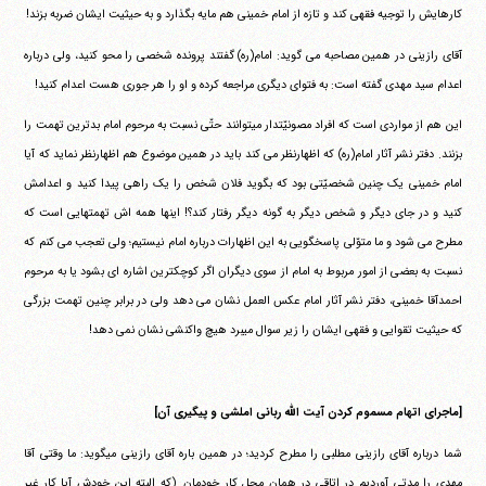
کارهایش را توجیه فقهی کند و تازه از امام خمینی هم مایه بگذارد و به حیثیت ایشان ضربه بزند!
آقای رازینی در همین مصاحبه می گوید: امام(ره) گفتند پرونده شخصی را محو کنید، ولی درباره
اعدام سید مهدی گفته است: به فتوای دیگری مراجعه کرده و او را هر جوری هست اعدام کنید!
این هم از مواردی است که افراد مصونیّتدار میتوانند حتّی نسبت به مرحوم امام بدترین تهمت را
بزنند. دفتر نشر آثار امام(ره) که اظهارنظر می کند باید در همین موضوع هم اظهارنظر نماید که آیا
امام خمینی یک چنین شخصیّتی بود که بگوید فلان شخص را یک راهی پیدا کنید و اعدامش
کنید و در جای دیگر و شخص دیگر به گونه دیگر رفتار کند؟! اینها همه اش تهمتهایی است که
مطرح می شود و ما متوّلی پاسخگویی به این اظهارات درباره امام نیستیم؛ ولی تعجب می کنم که
نسبت به بعضی از امور مربوط به امام از سوی دیگران اگر کوچکترین اشاره ای بشود یا به مرحوم
احمدآقا خمینی، دفتر نشر آثار امام عکس العمل نشان می دهد ولی در برابر چنین تهمت بزرگی
که حیثیت تقوایی و فقهی ایشان را زیر سوال میبرد هیچ واکنشی نشان نمی دهد!
[ماجرای اتهام مسموم کردن آیت الله ربانی املشی و پیگیری آن]
شما درباره آقای رازینی مطلبی را مطرح کردید؛ در همین باره آقای رازینی میگوید: ما وقتی آقا
مهدی را مدتی آوردیم در اتاقی در همان محل کار خودمان. (که البته این خودش آیا کار غیر