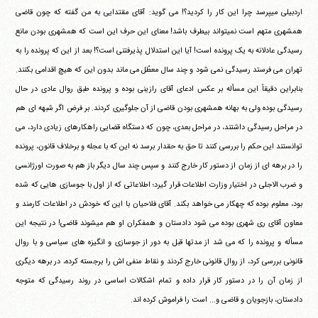
اردبیلی میپرسد چرا این کار را کردید؟! می گوید: آقای مقتدایی به من گفته که چون قاضی
همشهری متهم است نمیتواند بیطرف باشد! معنای این حرف این است که همشهری بودن مانع
رسیدگی عادلانه به یک پرونده است! آیا این استدلال پذیرفتنی است؟! بعد از این که پرونده را به
تهران می فرستد رسیدگی نمی شود و چند سال معطّل می ماند بدون این که هیچ اقدامی بکنند.
بنابراین دقیقاً این مسأله بر عکس ادعای آقای رازینی بوده و پرونده طبق روال عادی در حال
رسیدگی بوده ولی به بهانه همشهری بودن قاضی از آن جلوگیری کردند. بر فرض اگر شبهه ای هم
در مراحل رسیدگی داشتند، در مراحل بعدی، چون که دستگاه قضایی راهکارهای زیادی دارد، می
توانستند این حکم را بررسی کنند تا حق به حقدار برسد نه این که با عجله و برخلاف قانون، پرونده
را در برهه ای از زمان از دستور کار خارج کنند و سپس چند سال دیگر باز هم به صورت اورژانسی
و ضرب الاجلی در اختیار وزارت اطلاعات قرار گیرد؛ اطلاعاتی که از اول با جوسازی هایی که شده
بود، معلوم بوده که چهکار می خواهد بکند. آقای فلاحیان با این که خودش در اطلاعات کارمند و
معاون آقای ری شهری بوده می شود دادستان و همفکران او هم میشوند قاضی! در نتیجه این
مسأله و پرونده را که می شد از مدتها قبل به دور از جوسازی و انگیزه های سیاسی و با روال
قانونی بررسی کرد، از روال قانونی خارج کردند و نقاط منفی اش را برجسته کرده، در برهه دیگری
از زمان آن را در دستور کار قرار داده و تمام اشکالات اساسی در روند رسیدگی که متوجه
دادستان، بازجویان و قاضی و... است را فراموش کرده اند.