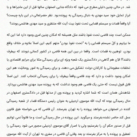
شد. در حالی چنین دلیلی مطرح می شود که دادگاه جنایی اصفهان سالها قبل از این ماجراها و با
ابراز تمایل خود سید مهدی به دنبال رسیدگی به پرونده بود. نظر حضرتعالی در این باره چیست؟
آیا واقعاً قضات و سیستم قضایی تحت نفوذ بیت آیت الله منتظری و سید مهدی هاشمی بودند؟
ممکن است چند قاضی تحت نفوذ باشند مثل همیشه که امکان چنین امری وجود دارد اما این که
ما بیاییم و کلّ سیستم قضایی را به "تحت نفوذ بودن" متهم کنیم، این اصلاً علاوه بر خلاف واقع
بودن، توهین به قضات است. واقعا در بین این همه قاضی در کشور کسانی نبودند که بیطرف
باشند؟! الآن هم گاهی در دادگستری یک شعبه ویژه ای برای رسیدگی مثلا برای جرایم اقتصادی یا
تخلفات مطبوعاتی یا کارکنان دولت تشکیل می دهند، و برای رسیدگی به امور روحانیّت هم این
امکان وجود داشت و دارد که چند قاضی واقعاً بیطرف را برای رسیدگی انتخاب کنند. این اصلاً
قابل قبول نیست که حتی یک قاضی هم وجود نداشت که به پرونده سید مهدی هاشمی بپردازد.
شاهدش همان است که شما اشاره کردید و پرونده وی از مدتها قبل در دادگستری اصفهان در
حال رسیدگی بوده که آیت الله موسوی اردبیلی به عنوان رئیس دستگاه قضاء از شعبه رسیدگی
کننده در اصفهان می خواهد پرونده را به تهران بفرستند. آن قاضی که می خواسته طبق قانون
عمل کند حاضر نشده بفرستد و میگوید: این پرونده در حال رسیدگی است و ما قانوناً نمی توانیم
قبل از صدور حکم آن را بفرستیم؛ ولی با اصرار آقای موسوی اردبیلی مجبور می شود رسیدگی را
تعطیل و پرونده را به مرکز بفرستد؛ و بعد وقتی آن قاضی در سفری به تهران از آیت الله موسوی