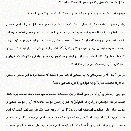
سؤال هست که چیزی که نبوده چرا اضافه شده است؟!
مرحوم آیت الله منتظری در بدو امر که نامه را ملاحظه کردند چه واکنشی داشتند؟
وقتی محتوا را ملاحظه کردند خیلی باعث تعجب ایشان شده بود؛ به دلیل این که امام خمینی
استاد اخلاق، عرفان، فلسفه و فقه بود و ایشان بعید می دانست این نامه از چنین شخصیتی صادر
شده باشد. من آن وقت نامه ای که دقیقاً با خط و امضای احمد آقا درباره آقای فهیم کرمانی در
رابطه با مدرسه کرمانیها بود را آوردم و کنار یکدیگر گذاشتم و ایشان هم تصدیق کردند که این دو
تا خط، خط یک نفر است. پس از آن ایشان به نظرم یک نفس راحتی کشیدند که بنابراین
استادش با آن توصیفات این را ننوشته است.
مرحوم آیت الله و حضرتعالی به چه مطالبی از نامه نظر داشتید که معتقد بودید این محتوا با منش
امام(ره) مناسبت ندارد؟ و چه مواردی را مورد نقد می دانید؟
مواردی از محتوای آن که تاریخی است و جزء مسلّمات محسوب می شود باعث تعجب بود؛ مانند
نصب مرحوم مهندس بازرگان که امام(ره) به عنوان رئیس دولت موقت که آن را دولت شرعی و
دولت امام زمان خواندند [صحیفه امام، 109/6]. در آن برهه حتّی یک نفر هم نمی گفت که این
نصب مورد نظر امام نبوده، اصلاً جای خدشه نبود و کأنّه صددرصد امام، مرحوم بازرگان را به عنوان
نخست وزیر موقت تعیین و تأیید کردند. اگر بگویید امام مخالف بود ولی به نظر دیگران اهمیت