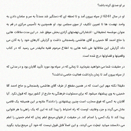
بر او صدق کرده باشد؟
او در سال 61-62 از سپاه بیرون آمد و تا لحظه ای که دستگیر شد عمدتاً به سر و سامان دادن به
واحد نهضت ها تا تعیین تکلیف از سوی مجلس بود، او همچنین به تأسیس مرکزی در قم به
عنوان موسّسه تحقیقاتی - انتشاراتی نهضتهای آزادی بخش موفق شد. در این مدت ملاقات هایی
با حاج احمد آقا خمینی و آقای هاشمی رفسنجانی داشت و گزارش کارهای خود را به آنان می
داد؛ گزارش این ملاقاتها طی نامه هایی به اطلاع مرحوم فقیه عالیقدر می رسید که در کتاب
واقعیتها و قضاوتها درج شده است.
در حقیقت شما می خواهید بفرمایید تا زمانی که در سپاه بود مورد تأیید آقایان بود و در مدتی که
از سپاه بیرون آمد تا زمان بازداشت فعالیت خاصی نداشت؟
دقیقا! نکته مهم این است که در همین مقطع از طرف آقای هاشمی رفسنجانی و حاج احمد آقا
خمینی به وی پیشنهاد میشود که برای مسئولیت فرهنگی به خارج از کشور برود که قبول نکرد. آیا
آقایان به کسی که فوق محارب است چنین پیشنهادی را دادند؟! علاوه بر این همیشه یک قاضی
عادل می گردد و جزء وظایف اوست که راه احتیاط را پیدا کند نه این که یک راهی با هر فتوایی
پیدا کند تا یک کسی را اعدام کند. در حقیقت از فتوای مرجع اعلم زمان که امام خمینی را اعلم
می دانستند میباید تبعیّت می کردند، و این اصلاً قابل قبول نیست که خود آن مرجع بیاید بگوید