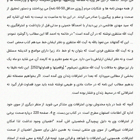
می کردند. گذشته از این هر روزه به مطالعه روزنامهها، بولتنهای محرمانه ارگانها و وزارتخانه ها و
از همه مهمتر نامه ها و شکایات مردم (روزی حداقل 50-60 نامه) می پرداختند و دستور تحقیق از
صحت و سقم و پیگیری را صادر می کردند. در این جا به مناسبت بد نیست به نامه ای اشاره کنم
که سید مهدی هاشمی در پی دیدار با احمدآقا خمینی و مدتی قبل از بازداشت و اعترافگیری به
آیت الله منتظری نوشته که در آن آمده است:" در خاتمه به احمد آقا این مطالب را گوشزد نمودم:
... این که گفتهاند من نعوذ بالله به آیت الله منتظری و دفتر ایشان خط میدهم کذب محض است
و نه آیت الله منتظری فردی است که بتوان به او خط داد زیرا دارای مواضع و اندیشه مستقل
است و نه دفتر ایشان ارتباطی با من دارد. من نه عضو دفترم و نه کارمند آن، من شاید دو ماه یک
بار نیز موفق به ملاقات با آیت الله منتظری نمیشوم." [واقعیتها و قضاوتها/252]. این نامه دقیقا به
بخشی از مطالبی میپردازد که بعدا در اعترافات زندان وی آمده است. اگر بخواهیم منصفانه نظر
بدهیم مطالب این نامه که در حالت عادی و طبیعی نوشته شده باید مورد قضاوت قرار گیرد نه
اعترافاتی که در محیط زندان و فشار بوده است.
آنچه که شما در باره مخدوش بودن اعترافات وی متذکر می شوید از منظر دیگری از سوی خود
اداره کل اطلاعات اصفهان مطرح است. در کتاب بن بست، ج 4، صفحه 220 درباره صحت برخی
از اعترافات وی به دلیل پیچیدگی شخصیتی اش، آمده: "اطمینان وجود نداشت لذا امکان
اعترافات غیرواقعی از سوی وی منتفی نیست به همین دلیل برای حصول اطمینان از صحت
اعترافات، همسویی این اعترافات با شواهد و قرائن مورد توجه قرار گرفته و سعی شده از استناد