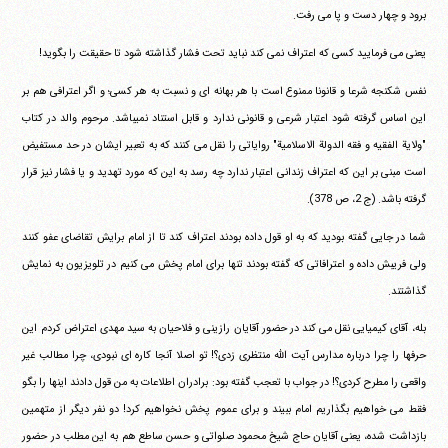
برود و چهار دست و پا می رفت.
یعنی می فرمایید کسی که اعتراف نمی کند نباید تحت فشار گذاشته شود تا حقیقت را بگوید!
نفس شکنجه شرعا و قانونا ممنوع است با هر بهانه ای و نسبت به هر کسی؛ و اگر اعترافی هم بر
این اساس گرفته شود اعتبار شرعی و قانونی ندارد و قابل استناد نمیباشد. مرحوم والد در کتاب
"ولایة الفقیه و فقه الدولة الاسلامیة" روایاتی را نقل می کنند که به تعبیر ایشان در حد مستفیض
است مبنی بر این که اعتراف زندانی اعتبار ندارد چه رسد به این که مورد تهدید و یا فشار نیز قرار
گرفته باشد. (ج 2، ص 378).
شما در جایی گفته بودید که به او قول داده بودند اعتراف کند تا از امام برایش تقاضای عفو کنند
ولی فریبش داده و اعترافاتی که گفته بودند تنها برای امام پخش می کنیم در تلویزیون به نمایش
گذاشتند.
بله، آقای کیمیایی نقل می کند در حضور آقایان رازینی و فلاحیان به سید مهدی اعتراض کردم این
حرفها را چرا درباره مدارس آیت الله منتظری زدی؟! تو اصلا آنجا کاره ای نبودی، چرا مطالب غیر
واقعی را مطرح کردی؟! در جواب با تعجب گفته بود: برادران اطلاعات به من قول دادند اینها را بگو
فقط می خواهیم بگذاریم امام ببیند و برای عموم پخش نخواهیم کرد! دو نفر دیگر از متهمین
بازداشت شده، یعنی آقایان حاج شیخ محمود صلواتی و حسن ساطع هم به این مطلب در حضور