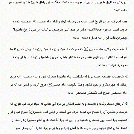
آن وقتی که قابیل هابیل را از روی ظلم و حسد کشت، جنگ حق و باطل شروع شد و همین طور
ادامه دارد".
همه این ظلم ها در تاریخ ثبت است ولی حادثه کربلا و قیام امام حسین (ع) همیشه زنده و
جاوید است. مرحوم حجةالاسلام دکتر ابراهیم آیتی بیرجندی در کتاب "بررسی تاریخ عاشورا"
مهمترین علت آن را سه عامل دانسته است:
آیت‌الله منتظری
وب سایت رسمی آیت‌الله منتظری
1- شخصیت والای امام حسین (ع) که حجت خدا بود، ولیّ خدا بود؛ ولیّ خدا یعنی کسی که ما
ایران
،
قم
،
میدان مصلّی، بلوار شهید محمّد منتظری، كوچه
شماره ٨
کد پستی: 3713744381
هر لحظه انتظار داریم ظهور کنند و در خدمتشان باشیم. در روز عاشورا ولیّ خدا را با آن وضع
فجیع به شهادت رساندند.
2- شخصیت حضرت زینب(س) که نگذاشت پیام عاشورا منحرف شود و پیام درست را به مردم
رساند که طور دیگری وانمود نشود و مثلا بگویند: امام حسین(ع) خروج کرده، و کسی هم که بر
تلفن 37740011-25-98+ تا 14
فکس
37740015-25-98+
امام مسلمین خروج کند تکلیفش مشخص است.
3- کارهای بسیار زشت و ناپسند و به تعبیر ایشان بی مزه گی هایی که سپاه یزید کرد طوری که
دوست و دشمن آن را تقبیح می کردند. مردم می گفتند بر فرض امام حسین(ع) خروج کرد و او را
کشتید، چرا اسب روی بدنشان تاختید و یا این که چرا انگشت های امام حسین(ع) را بعد از
کشته شدن قطع کردید و چرا خیمه ها را آتش زدید و چرا زن و بچه ها را با آن وضع اسیر