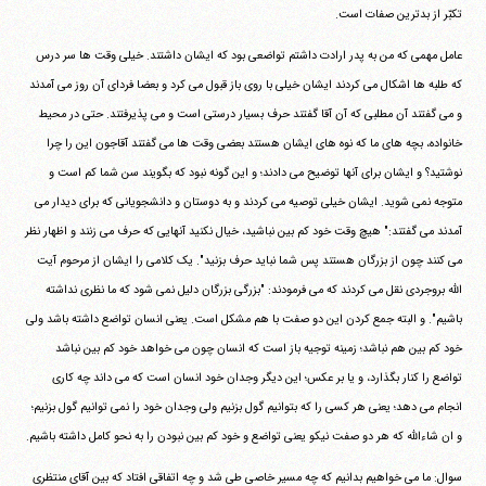
تکبّر از بدترین صفات است.
عامل مهمی که من به پدر ارادت داشتم تواضعی بود که ایشان داشتند. خیلی وقت ها سر درس
که طلبه ها اشکال می کردند ایشان خیلی با روی باز قبول می کرد و بعضا فردای آن روز می آمدند
و می گفتند آن مطلبی که آن آقا گفتند حرف بسیار درستی است و می پذیرفتند. حتی در محیط
خانواده، بچه های ما که نوه های ایشان هستند بعضی وقت ها می گفتند آقاجون این را چرا
نوشتید؟ و ایشان برای آنها توضیح می دادند؛ و این گونه نبود که بگویند سن شما کم است و
متوجه نمی شوید. ایشان خیلی توصیه می کردند و به دوستان و دانشجویانی که برای دیدار می
آمدند می گفتند:" هیچ وقت خود کم بین نباشید، خیال نکنید آنهایی که حرف می زنند و اظهار نظر
می کنند چون از بزرگان هستند پس شما نباید حرف بزنید". یک کلامی را ایشان از مرحوم آیت
الله بروجردی نقل می کردند که می فرمودند: "بزرگی بزرگان دلیل نمی شود که ما نظری نداشته
باشیم". و البته جمع کردن این دو صفت با هم مشکل است. یعنی انسان تواضع داشته باشد ولی
خود کم بین هم نباشد؛ زمینه توجیه باز است که انسان چون می خواهد خود کم بین نباشد
تواضع را کنار بگذارد، و یا بر عکس؛ این دیگر وجدان خود انسان است که می داند چه کاری
انجام می دهد؛ یعنی هر کسی را که بتوانیم گول بزنیم ولی وجدان خود را نمی توانیم گول بزنیم؛
و ان شاءالله که هر دو صفت نیکو یعنی تواضع و خود کم بین نبودن را به نحو کامل داشته باشیم.
سوال: ما می خواهیم بدانیم که چه مسیر خاصی طی شد و چه اتفاقی افتاد که بین آقای منتظری