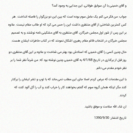
و آقای خمینی با آن سوابق طولانی، این جدایی به وجود آمد؟
جواب: من فکر می کنم یک عامل سوم بوده است که بین این دو بزرگوار را فاصله انداخت. هر
کس کمترین شناختی از آقای منتظری داشت این را حس می کرد که او طالب مقام نیست. علاوه
بر این پس از شور اول مجلس خبرگان، آقای منتظری به آقای مشکینی نامه نوشتند و به تصمیم
مجلس خبرگان در انتخاب قائم مقام رهبری اشکال نمودند که در کتاب خاطرات ایشان هست.
حال چنین کسی را آقای خمینی که استادش بود بهتر می شناخت؛ و علاوه بر این آقای منتظری دو
روز قبل از برکناری در تاریخ 4/1/68 به آقای خمینی چنین نوشته بود که: من شرعأ نظر شما را بر
نظر خودم مقدم می دانم.
با این مقدمات که عرض کردم اصلا جای این مطلب نمی ماند که با توپ و تشر ایشان را برکنار
کنند مگر اینکه همان گروه سوم که گفتم بخواهند کار را خراب کنند و آب را گل آلود کنند؛ که
کردند.
ان شاء الله سلامت و موفق باشید.
تاریخ انتشار: 1390/9/30