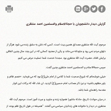
گزارش دیدار دانشجویان با حجةالاسلام والمسلمین احمد منتظری
مرحوم آیت الله منتظری مصداق همین بیت است، کسی که دلش به عشق زنده می شود هرگز از
دلهای مردم نمی رود و جاودانه می ماند؛ و یکی از معدود کسانی که در این چند سال چنین اتفاقی
برایش افتاد، حضرت آیت الله منتظری بود. مجددا خدمت شما تسلیت عرض می کنیم.
سپس حجةالاسلام و المسلمین احمد منتظری چنین گفت:
خیلی خوشحالم که شروع صحبت شما با کلامی از امام علی(ع) بود که می فرماید: «خصم ظالم و
یاور مظلوم باشید» و نیز ذکر مصائب امام حسین(ع) کردید، ان شاء الله که برکات این انوار
مقدسه راهنمای شما باشد.
در میان حوادث تاریخ، حادثه عاشورا همواره زنده و جاوید و عبرت آموز است. مرحوم آیت الله
منتظری در دیدار با خانواده های زندانیان سیاسی می گفتند: "همیشه در طول تاریخ ظلم بوده، از