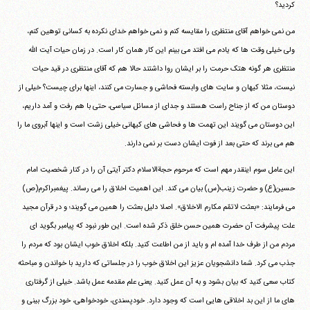
کردید؟
من نمی خواهم آقای منتظری را مقایسه کنم و نمی خواهم خدای نکرده به کسانی توهین کنم،
ولی خیلی وقت ها که یادم می افتد می بینم این کار همان کار است. در زمان حیات آیت الله
منتظری هر گونه هتک حرمت را بر ایشان روا داشتند حالا هم که آقای منتظری در قید حیات
نیست، مثلا کیهان و سایت های وابسته فحاشی و جسارت می کنند، اینها برای چیست؟ خیلی از
دوستان من که از جناح راست هستند و جدای از مسائل سیاسی، حتی با هم رفت و آمد داریم،
این دوستان می گویند این تهمت ها و فحاشی های کیهانی خیلی زشت است و اینها آبروی ما را
هم می برند که حتی بعد از فوت ایشان دست بر نمی دارند.
این عامل سوم اینقدر مهم است که مرحوم حجةالاسلام دکتر آیتی آن را در کنار شخصیت امام
حسین(ع) و حضرت زینب(س) بیان می کند. این اهمیت اخلاق را می رساند. پیغمبراکرم(ص)
می فرمایند: «بعثت لاتمّم مکارم الاخلاق». اصلا دلیل بعثت را همین می گویند؛ و در قرآن مجید
علت پیشرفت آن حضرت همین حسن خلق ذکر شده است. این طور نبود که پیامبر بگوید ای
مردم من از طرف خدا آمده ام و باید از من اطاعت کنید. بلکه اخلاق خوب ایشان بود که مردم را
جذب می کرد. شما دانشجویان عزیز این اخلاق خوب را در جلساتی که دارید با خواندن و مباحثه
کتاب سعی کنید که بیان بشود و به آن عمل کنید. یعنی علم مقدمه عمل باشد. خیلی از گرفتاری
های ما از این بد اخلاقی هایی است که وجود دارد. خودپسندی، خودخواهی، خود بزرگ بینی و