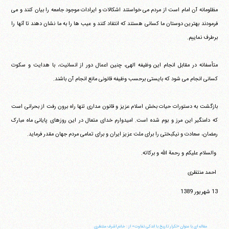
مظلومانه آن امام است از مردم می خواستند اشکالات و ایرادات موجود جامعه را بیان کنند و می
فرمودند بهترین دوستان ما کسانی هستند که انتقاد کنند و عیب ها را به ما نشان دهند تا آنها را
برطرف نماییم.
متأسفانه در مقابل انجام این وظیفه الهی، چنین اعمال دور از انسانیت، با هدایت و سکوت
کسانی انجام می شود که بایستی برحسب وظیفه قانونی مانع انجام آن باشند.
بازگشت به دستورات حیات بخش اسلام عزیز و قانون مداری تنها راه برون رفت از بحرانی است
که دامنگیر این مرز و بوم شده است. امیدوارم خدای متعال در این روزهای پایانی ماه مبارک
رمضان، سعادت و نیکبختی را برای ملت عزیز ایران و برای تمامی مردم جهان مقدر فرماید.
والسلام علیکم و رحمة الله و برکاته.
احمد منتظری
13 شهریور 1389
مقاله ای با عنوان «تکرار تاریخ با اندکی تفاوت» از : خانم اشرف منتظری