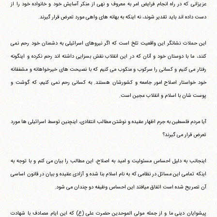
عزیزانی که در راه انجام فرایض امر به معروف و نهی از منکر آسایش خود و خانواده خود را از
دست داده اند باید تقدیر شوند، نه اینکه به بهانه های واهی مورد تعرض قرار گیرند.
این حملات نشانگر این واقعیت تلخ است که اگر نیروهای اسرائیلی به دشمنان خود رحم نمی
کنند، ما با دوستان خود و آنان که در این انقلاب نقش بسزایی داشته اند رحم نکرده و اینگونه
رفتار می کنیم و کسانی را سرکوب و منکوب می کنیم که با نصیحت های خیرخواهانه و مشفقانه
خود خواستار اصلاح امور جامعه و کشورشان هستند. به کسانی رحم نمی کنیم، که گوشت و
پوست شان با اسلام و انقلاب عجین است.
آیا مردم فلسطین به جرم اظهار عقیده و نوشتن مطالب انتقادی، اینچنین توسط اسرائیلی ها مورد
تعرض قرار می گیرند؟
اینجانب به دلیل احساس مسئولیت و امید به اصلاح، این مطالب را بیان می کنم و با توجه به
اینکه تمامی این مسائل در نظامی که به نام اسلام بنا شده و آزادی عقیده و بیان در قانون اساسی
آن تصریح شده است اتفاق میافتد این احساس وظیفه دو چندان می شود.
پیشوایان دینی ما و از جمله مولی الموحدین حضرت علی (ع) که این ایام مصادف با شهادت