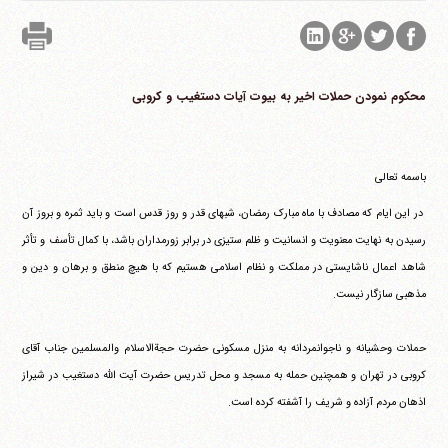
محکوم نمودن حملات اخیر به بیوت آیات دستغیب و کروبی
باسمه تعالی
در این ایام که مصادف با ماه مبارک رمضان، شبهای قدر و روز قدس است و باید ثمره و بروز آن
آیت‌الله منتظری
وب سایت رسمی آیت‌الله منتظری
رسیدن به نهایت معنویت و انسانیت و ظلم ستیزی در برابر زورمداران باشد، با کمال تأسف و تأثر
ایران
،
قم
،
میدان مصلّی، بلوار شهید محمّد منتظری، كوچه
شماره ٨
کد پستی: 3713744381
شاهد اعمال ناشایستی در مملکت و نظام اسلامی هستیم که با هیچ منطق و برهان و دین و
مذهبی سازگار نیست.
حملات وحشیانه و ناجوانمردانه به منزل مسکونی حضرت حجةالاسلام والمسلمین جناب آقای
تلفن 37740011-25-98+ تا 14
کروبی در تهران و همچنین حمله به مسجد و محل تدریس حضرت آیت الله دستغیب در شیراز
فکس
37740015-25-98+
اذهان مردم آزاده و شریف را آشفته کرده است.