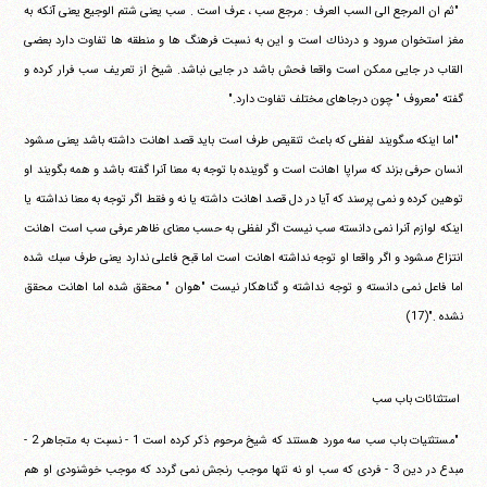
‏ ‏"ثم ان المرجع الى السب العرف : مرجع سب ، عرف است . سب يعنى‏ ‏شتم الوجيع يعنى آنكه به
مغز استخوان مى‎رود و دردناك است و اين به‏ ‏نسبت فرهنگ ها و منطقه ها تفاوت دارد بعضى
القاب در جايى ممكن‏ ‏است واقعا فحش باشد در جايى نباشد. شيخ از تعريف سب فرار كرده و‏
‏گفته "معروف " چون درجاهاى مختلف تفاوت دارد."
‏ ‏"اما اينكه مى‎گويند لفظى كه باعث تنقيص طرف است بايد قصد‏ ‏اهانت داشته باشد يعنى مى‎شود
انسان حرفى بزند كه سراپا اهانت است‏ ‏و گوينده با توجه به معنا آنرا گفته باشد و همه بگويند او
توهين كرده و‏ ‏نمى پرسند كه آيا در دل قصد اهانت داشته يا نه و فقط اگر توجه به معنا‏ ‏نداشته يا
اينكه لوازم آنرا نمى دانسته سب نيست اگر لفظى به حسب‏ ‏معناى ظاهر عرفى سب است اهانت
انتزاع مى‎شود و اگر واقعا او توجه‏ ‏نداشته اهانت است اما قبح فاعلى ندارد يعنى طرف سبك شده
اما فاعل‏ ‏نمى دانسته و توجه نداشته و گناهكار نيست "هوان " محقق شده اما‏ ‏اهانت محقق
نشده ."(17)
‏ ‏
‏ ‏استثنائات باب سب
‏ ‏"مستثنيات باب سب سه مورد هستند كه شيخ مرحوم ذكر كرده است‏ ‏1 - نسبت به متجاهر 2 -
مبدع در دين 3 - فردى كه سب او نه تنها موجب‏ ‏رنجش نمى گردد كه موجب خوشنودى او هم