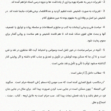
‏ ‏2 - تقريرات درس به همراه بهره بردارى از يادداشت ها و جزوه درسى‏ ‏استاد فراهم آمده اند.
‏ ‏3 - تقريرات به صورت تلخيص شده تنظيم گرديد و عندالاقتضاء‏ ‏برخى فقرات جابجا شده اند. در
تلخيص نيز اصل بر وفادارى به مفهوم بوده‏ ‏نه عين منطوق كلام .
‏ ‏4 - مباحث فنى و برخى ارجاعات به كتب و منابع و اصطلاحات و‏ ‏سلسله روات و توثيق يا تضعيف
آنها و بحث هاى لغوى حذف شده اند تا هم‏ ‏قاعده تلخيص و هم سلامت و روانى گفتار براى
عموم رعايت شود.
‏ ‏5 - آنچه در سراسر مباحث در خور تامل است وسواس و احتياط‏ ‏آيت الله منتظرى در نقد و نفى
است و تا آن جا كه ممكن بوده كوشش در‏ ‏تأويل و تعديل و جذب كلام داشته و اگر روايتى كنار
گذاشته مى‎شود توأم با‏ ‏تأنى و تأمل و نقد علمى است .
‏ ‏6 - مطالب داخل [ ] از مقرر است .
‏ ‏"در مكاسب شيخ انصارى آمده است كه سب مومن (نه مسلم )‏ ‏فى الجمله حرام است . مى‎گويد
"فى الجمله " چون ممكن است در جايى‏ ‏سب كردن ضرورت پيدا كند. براى مثال در جايى جان
فرد در خطر‏ ‏باشد و با يك فحش نجات پيدا كند. سب حرام است به دلايل اربعه :‏ ‏كتاب ، سنت ،
اجماع و عقل .