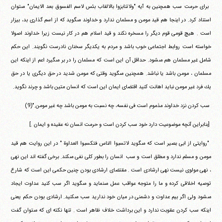
‏ ‏براى حرمت سب همچنين به آيه "ولاتنابزوا بالالقاب بئس لاسم‏ ‏الفسوق بعد الايمان" مى‎توان
استناد كرد. در اينجا هم قيد مومن و‏ ‏مسلمان ندارد و خداوند مى‎گويد كه از اسم گذارى بد، بيزار
است . هيچ‏ ‏قومى قوم ديگر را مسخره نكند و قيد اسلام هم در كار نيست زيرا‏ ‏خداوند اصولا
خواسته است روابط اجتماعى خوب باشد و مردم به‏ ‏يكديگر سخنان نادرست نگويند. اين حكم
شامل غير مسلمان هم‏ ‏مى‎شود. حداقل آن اين است كه مسلمان را در بر مى‎گيرد اعم از اينكه‏ ‏اين
مسلمان ، مومن باشد يا نباشد. همچنين مى‎گويد وقتى كه مومن‏ ‏شديد در حق ديگرى يا در حق
يك فرد غير مومن نبايد اهانت كنيد‏ ‏اقتضاى ايمان اين است كه انسان متين باشد و چرند نگويد.
‏ ‏سب كردن نزد خداوند مذموم است فى نفسه، چه نسبت به مومن باشد‏ ‏چه غير مومن."(9)
‏ ‏[بنابراين آنچه موضوعيت دارد خود سب كردن است و حرمت انسان نه‏ ‏عقيده و ايمان .]
‏ ‏"روايتى از ابى بصير است كه مى‎گويد لاتسبوا الناس فتكسبوا‏ ‏العداوة " در اين روايت هم قيد
مومن و مسلم ندارد و مطلق است و سب ‏ ‏انسان را بطور كلى نفى مى‎كند. برخى گفته اند اين نهى
، نهى مولوى‏ ‏نيست نهى ارشادى است . مقتضاى ارشادى بودن چنين حكمى اين‏ ‏است كه شارع
توصيه اخلاقى كرده و ما را متوجه عواقب عمل مى‎نمايد‏ ‏و مى‎گويد اگر سب كنيد عداوت ايجاد
مى‎شود ولى اگر بيم عداوت و‏ ‏دشمنى در ميان خود نداريد سب مى‎كنيد. ارشادى بودن حكم يعنى‏
‏اينكه سب كردن عقوبت ندارد و اين برداشت خلاف ظاهر است . تنها‏ ‏نكته اى كه مى‎توان گفت