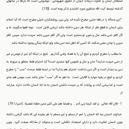
استقلال ايمان و تفاوت درجات ايمان از حقوق‏ ‏شهروندى ، موضوعى است كه بارها در سالهاى
گذشته توسط آيت الله‏ ‏منتظرى مورد اشاره و تذكر بوده است .](13)
‏ ‏"اين مسأله را در فقه جايى مطرح نكرده اند ولى بين روشنفكران‏ ‏خيلى مطرح است كه آيا اسلام
براى انسان با قطع نظر از اينكه هر دينى‏ ‏داشته باشد ارزشى قايل است . نوعا فقها مى‎گويند نه و
اگر كافر ذمى‏ ‏باشد مال و خون او محترم است ولى اگر كافر حربى باشد حرمت ندارد‏ ‏سپس كافر
حربى را چنان معنى مى‎كنند كه كسى كه اهل ذمه نمى ماند‏ ‏ولو اينكه جنگى وجود نداشته باشد.
‏ ‏ما مطلب را مطرح كرديم و تتبع آن را به فضلا وامى گذاريم . تتبع در‏ ‏اينكه آيا غير از مومن و غير
از ذمى حرمت ندارند؟ جان و مال و ناموس‏ ‏آنها محترم است؟ آيا احترام فقط متعلق و مربوط به
دين و ديندار است‏ ‏و اگر دين نداشت احترام هم ندارد؟ ما در اينجا فقط مبحث "سب " را‏ ‏مطرح
كرديم و تتبع در بقيه موارد با آقايان است . به نظر ما اگر "سب "‏ ‏جايز باشد سب مومن هم جايز
است و اما برخى آيات و روايات كه بر‏ ‏حرمت داشتن انسان به ما انه انسان دلالت دارند عبارتند
از:
‏ ‏1 - قال الله تعالى : و لقد كرمنا بنى آدم ... و فضلنا هم على كثير ممن‏ ‏خلقنا تفضيلا. (اسراء/ 70)
‏ ‏خداوند انسان بما انه انسان را اعم از مسلم و غير مسلم با هر‏ ‏عقيده اى كه باشد گرامى داشته
چون انسان شانيت دارد و داراى استعداد‏ ‏تكاملى است و مى‎تواند از ملائكه سبقت گيرد. چون