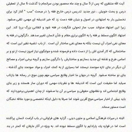
‏ ‏آيت الله منتظرى كه پس از 5 سال و چند ماه محصور بودن سرانجام‏ ‏با گذشت 6 سال از تعطيلى
درس و بحث خويش ، دور جديد تدريس‏ ‏درس خارج فقه را در مبحث "سب " آغاز كرد براى
نخستين بار به‏ ‏اجتهادى در اصول و بنيان فقه دست زد كه خبر انديشه اى مهمى تلقى‏ ‏مى‎شود.
زيرا اين اجتهاد مى‎تواند سبب ساز تحولى شگرفت در فقه‏ ‏شود و انقلابى بزرگ برپا كند. اين
اجتهاد الگوى مسلط بر فقه را به‏ ‏الگوى برترى مقام و شأن انسان تغيير مى‎دهد. دگرگونى در فقه به‏
‏معناى نفى اجزاء آن نيست بلكه به معناى نفى ساختار آن است . از باب‏ ‏تشبيه نظير اين است كه
ساختمانى كه كار آمدى اش را از دست داده و‏ ‏فرسوده شده و جوابگوى نياز امروز نيست از نو و بر
اساس طرح و‏ ‏نقشه اى جديد بسازيم و ساختارش را دگرگون سازيم و گرچه برخى‏ ‏اجزاء و مصالح
آن ديگر در بناى تازه سودمند نيستند اما بسيارى از به‏ ‏كمك اجزاء و مواد سودمند بناى گذشته ،
بناى نو ساخته مى‎شود. گرچه‏ ‏در جهان ما اخبار وقايع سياسى مهم چون موج در رسانه ها بازتاب‏
‏مى‎يابد اما حقيقت اين است كه انديشه ها و نظريات مهمى كه دوران ساز‏ ‏هستند و زير بناى
وقايع اجتماعى اند و نظامهاى حقوقى و سياسى بر آن‏ ‏بنا مى‎شوند از چنان اهميتى برخوردارند كه
بايد بيش از اخبار سياسى‏ ‏موج آفرين شوند اما صرفا به دليل اينكه تخصصى و مورد علاقه‏ ‏نخبگان
است مستور مى‎ماند.
‏ ‏البته در ميراث فرهنگى اسلامى و متون دينى ، گزاره هاى فراوانى در‏ ‏باب كرامت انسان پراكنده
است اما در قواره يك پارادايم يا الگوى‏ ‏مسلط نبوده اند. به ويژه در آثار عارفان كه كمتر در بند