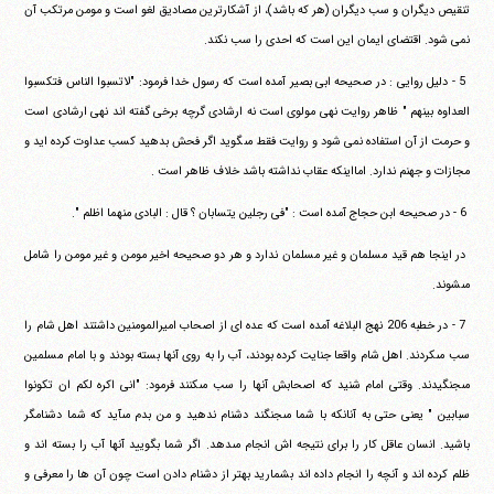
تنقيص ديگران و سب ديگران (هر كه باشد)، از‏ ‏آشكارترين مصاديق لغو است و مومن مرتكب آن
نمى شود. اقتضاى‏ ‏ايمان اين است كه احدى را سب نكند.
‏ ‏5 - دليل روايى : در صحيحه ابى بصير آمده است كه رسول خدا‏ ‏فرمود: "لاتسبوا الناس فتكسبوا
العداوه بينهم " ظاهر روايت نهى مولوى‏ ‏است نه ارشادى گرچه برخى گفته اند نهى ارشادى است
و حرمت از آن‏ ‏استفاده نمى شود و روايت فقط مى‎گويد اگر فحش بدهيد كسب عداوت‏ ‏كرده ايد و
مجازات و جهنم ندارد. امااينكه عقاب نداشته باشد خلاف‏ ‏ظاهر است .
‏ ‏6 - در صحيحه ابن حجاج آمده است : "فى رجلين يتسابان ؟ قال :‏ ‏البادى منهما اظلم ".
‏ ‏در اينجا هم قيد مسلمان و غير مسلمان ندارد و هر دو صحيحه اخير‏ ‏مومن و غير مومن را شامل
مى‎شوند.
‏ ‏7 - در خطبه 206 نهج البلاغه آمده است كه عده اى از اصحاب‏ ‏اميرالمومنين داشتند اهل شام را
سب مى‎كردند. اهل شام واقعا جنايت‏ ‏كرده بودند، آب را به روى آنها بسته بودند و با امام مسلمين‏
‏مى‎جنگيدند. وقتى امام شنيد كه اصحابش آنها را سب مى‎كنند فرمود:‏ ‏"انى اكره لكم ان تكونوا
سبابين " يعنى حتى به آنانكه با شما مى‎جنگند‏ ‏دشنام ندهيد و من بدم مى‎آيد كه شما دشنامگر
باشيد. انسان عاقل كار را‏ ‏براى نتيجه اش انجام مى‎دهد. اگر شما بگوييد آنها آب را بسته اند و
ظلم‏ ‏كرده اند و آنچه را انجام داده اند بشماريد بهتر از دشنام دادن است چون‏ ‏آن ها را معرفى و