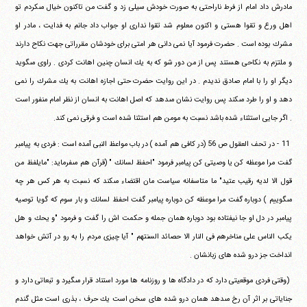
مادرش داد امام از فرط ناراحتى به صورت خودش سيلى‏ ‏زد و گفت من تاكنون خيال مى‎كردم تو
اهل ورع و تقوا هستى و اكنون‏ ‏معلوم شد تقوا ندارى او جواب داد جانم به فدايت ، مادر او
مشرك بوده‏ ‏است . حضرت فرمود آيا نمى دانى هر امتى براى خودشان مقرراتى‏ ‏جهت نكاح دارند
و ملتزم به نكاحى هستند پس از من دور شو كه به يك‏ ‏انسان چنين اهانت كردى . راوى مى‎گويد
ديگر او را با امام صادق نديدم .‏ ‏در اين روايت حضرت حتى اجازه اهانت به يك مشرك را نمى
دهد و او‏ ‏را طرد مى‎كند پس روايت نشان مى‎دهد كه اصل اهانت به انسان از نظر‏ ‏امام منفور است
. اگر جايى استثناء شده باشد نسبت به مومن هم استثنا‏ ‏شده است و فرقى نمى كند.
‏ ‏11 - در تحف العقول ص 56 (در كافى هم آمده ) در باب مواعظ‏ ‏النبى آمده است : فردى به پيامبر
گفت مرا موعظه كن يا وصيتى كن پيامبر‏ ‏فرمود "احفظ لسانك " (قرآن هم مى‎فرمايد: "مايلفظ من
قول الا لديه‏ ‏رقيب عتيد" ما متاسفانه سياست مان اقتضاء مى‎كند كه نسبت به هر كس‏ ‏هر چه
مى‎گوييم ) دوباره گفت مرا موعظه كن دوباره پيامبر گفت احفظ‏ ‏لسانك و بار سوم كه گويا توصيه
پيامبر در دل او جا نيفتاده بود دوباره‏ ‏همان جمله و حكمت اش را گفت و فرمود "و يحك و هل
يكب الناس‏ ‏على مناخرهم فى النار الا حصائد السنتهم " آيا چيزى مردم را به رو در‏ ‏آتش خواهد
انداخت جز درو شده هاى زبانشان .
‏ (وقتى فردى موقعيتى دارد كه در دادگاه ها و روزنامه ها مورد استناد‏ ‏قرار مى‎گيرد و تبعاتى دارد و
جناياتى بر اثر آن رخ مى‎دهد همان درو‏ ‏شده هاى سخن است يك حرف ، بذرى است مثل گندم