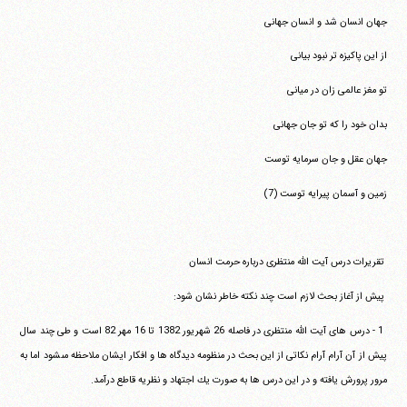
‏جهان انسان شد و انسان جهانى ‏
‏از اين پاكيزه تر نبود بيانى ‏
‏تو مغز عالمى زان در ميانى ‏
‏بدان خود را كه تو جان جهانى ‏
‏جهان عقل و جان سرمايه توست ‏
‏زمين و آسمان پيرايه توست (7)‏
‏ ‏تقريرات درس آيت الله منتظرى درباره حرمت انسان
‏ ‏پيش از آغاز بحث لازم است چند نكته خاطر نشان شود:
‏ ‏1 - درس هاى آيت الله منتظرى در فاصله 26 شهريور 1382 تا 16 مهر 82‏ ‏است و طى چند سال
پيش از آن آرام آرام نكاتى از اين بحث در منظومه‏ ‏ديدگاه ها و افكار ايشان ملاحظه مى‎شود اما به
مرور پرورش يافته و در اين‏ ‏درس ها به صورت يك اجتهاد و نظريه قاطع درآمد.