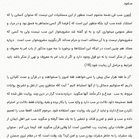
مى‎شود.
‏ ‏[چون سب فى نفسه مذموم است منظور از اين مستثنيات اين نيست‏ ‏كه مى‎توان كسانى را كه
استثناء شده سب كرد بلكه منظور اين است كه ]‏ ‏فرضا اگر كسى متجاهر به فسق بود و در مراء و
منظر عمومى ميخوارى‏ ‏كرد و به او گفته شد مشروبخوار اين سب نيست ولى به كسى كه‏
‏مشروبخوار نيست و با آن مخالف است و حرام مى‎داند اگر بگوييد‏ ‏مشروبخوار، سب است . درباره
معتاد هم چنين است در اينكه اين‏ ‏استثناها و برخورد با سه مورد مذكور از باب امر به معروف و
نهى از‏ ‏منكر است يا نه دو قول وجود دارد و اگر از باب امر به معروف و نهى از‏ ‏منكر باشد بايد
شرايط و مراحل آن رعايت شود.(18)
‏ ‏"از ما فقه هزار سال پيش را نمى خواهند فقه امروز را مى‎خواهند و‏ ‏در قرآن و سنت كلياتى را
داريم كه مى‎توانيم مسائل را از آنها استنباط‏ ‏كنيم " آيت الله منتظرى پس از نقل و تشريح روايات
مربوط به سب ‏ ‏مبدع و ذكر مأخذ آنها مى‎گويد: درباره بدعت گزار در دين چند روايت‏ ‏نقل شده كه
فقط صحيحه داود دلالت بر سب دارد و واژه سب را بكار‏ ‏برده و بقيه روايات فقط دلالت بر احترام
نكردن مبدع دارند و نبايد از‏ ‏اين يك روايت سوء استفاده شود. مرحوم كاشف الغطا سب را تعميم‏
‏داده و سب و شتم و لعن و قذف و تحقير را به يك معنا گرفته و مى‎گويد‏ ‏سب غير اهل ايمان از
افضل طاعات براى رضايت رب العالمين است‏ ‏آيا وقتى قرآن مى‎گويد لقد كرمنا بنى آدم ، مى‎توان
يك مشرك را به خاطر‏ ‏مشرك بودن سب و لعن كرد؟ يك وقت است كه در مقام تبرى جستن از‏