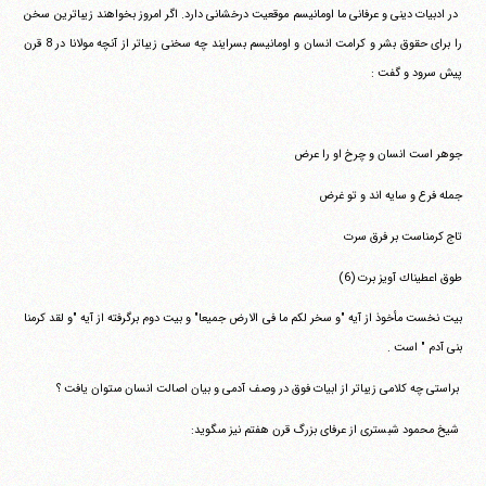
‏ ‏در ادبيات دينى و عرفانى ما اومانيسم موقعيت درخشانى دارد. اگر‏ ‏امروز بخواهند زيباترين سخن
را براى حقوق بشر و كرامت انسان و‏ ‏اومانيسم بسرايند چه سخنى زيباتر از آنچه مولانا در 8 قرن
پيش سرود‏ ‏و گفت :
‏جوهر است انسان و چرخ او را عرض ‏
‏جمله فرع و سايه اند و تو غرض ‏
‏تاج كرمناست بر فرق سرت ‏
‏طوق اعطيناك آويز برت (6)‏
آیت‌الله منتظری
وب سایت رسمی آیت‌الله منتظری
ایران
،
قم
،
میدان مصلّی، بلوار شهید محمّد منتظری، كوچه
‏بيت نخست مأخوذ از آيه "و سخر لكم ما فى الارض جميعا" و بيت دوم‏ ‏برگرفته از آيه "و لقد كرمنا
شماره ٨
کد پستی: 3713744381
بنى آدم " است .
‏ ‏براستى چه كلامى زيباتر از ابيات فوق در وصف آدمى و بيان اصالت‏ ‏انسان مى‎توان يافت ؟
تلفن 37740011-25-98+ تا 14
‏ ‏شيخ محمود شبسترى از عرفاى بزرگ قرن هفتم نيز مى‎گويد:
فکس
37740015-25-98+