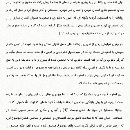
‏ ‏ولى فقه سامان يافته بر پايه برترى عقيده بر انسان تا بدانجا پيش‏ ‏رفت كه حقوق و تكاليف را بر
مبناى تقسيم بندى انسان مومن و انسان‏ ‏غير مومن ، مسلمان و كافر وضع كرد و خيل امارات و
روايات را به‏ ‏استشهاد گرفت بگونه اى كه امروز به دشوارى و صعوبت مى‎توان انسان‏ ‏مدارى را از
آن استخراج كرد و حتى در ميان برخى اين نظريه شكل‏ ‏گرفته است كه "از دل اسلام حقوق بشر
در نمى آيد، از دل اسلام حقوق‏ ‏مومنان درمى آيد."(3)
‏ ‏در چنين شرايطى يكى از آخرين بازمانده هاى نسل فقهاى سنتى و با‏ ‏نفوذ شيعه در درس خارج
خويش به اجتهادى دست زد كه در سير‏ ‏تحول فكر دينى و فقهى ، از نقاط عطف به شمار مى‎آيد و
آغازگر تحولى‏ ‏بزرگ در فقه است تحولى كه نه تحميل شده از بيرون و يا با تحريف‏ ‏دين به نفع
مدرنيته و يا با تكلف و تصنع بلكه كاملا درون دينى و‏ ‏بامراجعه به نصوص و آيات و روايات است
به گونه اى كه گويى برخى‏ ‏آراء و اجتهادات پيشينيان ما ساليان و بل قرنها بود كه به بيراهه رفته و
از‏ ‏محكمات و نصوص فاصله گرفته اند.
‏ ‏اين اجتهاد گرچه درباره موضوع "سب " است اما چون بر مبناى‏ ‏پارادايم برترى انسان بر عقيده
است دريچه اى را براى بازنگرى و‏ ‏تحول در فقه خواهد گشود همان كه آيت الله خمينى گفت :
"اجتهاد‏ ‏مصطلح در حوزه ها كافى نيست "(4) و "زمان و مكان دو عنصر تعيين‏ ‏كننده در
اجتهادند... بدان معنا كه با شناخت دقيق روابط اقتصادى و‏ ‏اجتماعى و سياسى همان موضوع اول
كه از نظر ظاهر با قديم فرقى‏ ‏نكرده است واقعا موضوع جديدى شده است و قهرا حكم جديدى را‏