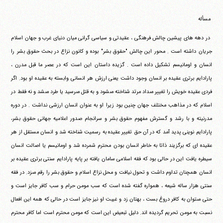
‏ ‏
‏ ‏مسأله
‏ ‏در دهه هاى پيشين چالش فرهنگى ، عقيدتى و سياسى گرانى ميان‏ ‏دنياى غرب و جهان اسلام
جريان داشته است . محور اين چالش "حقوق‏ ‏بشر" بوده و كانون نزاع در بحث حقوق بشر را
انسان و اومانيسم‏ ‏تشكيل داده است . گزيده داستان اين است كه در عصر ما قبل مدرن ،‏
‏پارادايم برترى عقيده بر انسان وجود داشت يعنى ارزش هر انسانى‏ ‏وابسته به عقيده او بود. اگر
فردى عقيده خويش را تغيير مى‎داد مرتد‏ ‏شناخته مى‎شود و به قتل مى‎رسيد يا طرد مى‎شد و نه فقط در
اسلام كه در‏ ‏مذاهب مختلف جهان چنين بود زيرا او به عنوان انسان ارزشى نداشت .‏ ‏در دوره
مدرنيته و با رشد و گسترش مفهوم حقوق بشر و سرانجام‏ ‏صدور اعلاميه جهانى حقوق بشر،
پارادايم نوينى پديد آمد كه در آن‏ ‏حق تغيير عقيده به رسميت شناخته شد و انسان مستقل از هر
عقيده اى‏ ‏كه برگزيند ذاتا به خاطر انسان بودن محترم شمرده شد و اومانيسم يا‏ ‏اصالت انسان
سيطره يافت اين در حالى بود كه فقه اسلامى سامان يافته‏ ‏بر پايه پارادايم سنتى برترى عقيده بر
انسان همچنان تداوم داشت و‏ ‏تحول نيافت و محل نزاع اسلام و حقوق بشر را رقم مى‎زد. در فقه
سنتى‏ ‏هزار ساله شيعه ، همواره گفته شده است كه سب مومن حرام و سب كافر‏ ‏جايز است و
حتى مى‎توان به كافر دروغ بست ، بهتان زد و غيبت او نيز‏ ‏جايز است در حالى كه همه اين افعال
نسبت به مومن تحريم گرديده اند.‏ ‏دليل تبعيض اين است كه مومن محترم است اما كافر محترم