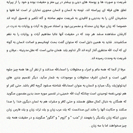
شريعت و‏ ‏صورت ها و پوسته هاى دينى و بيشتر در پى مغز و حقيقت بوده و خود‏ ‏را از پيرايه
تعلق هاى فرقه اى پيراسته اند، توجه به انسان و انسان‏ ‏محورى نمايان تر است اما فقها و
متشرعان آنان را به بددينى و لاقيدى به‏ ‏شريعت متهم ساخته و گاه تكفير و تفسيق كرده اند
خصوصا كه زبان‏ ‏عرفا زبان محدثه و مفسرين نبود و استناد صريح به آيات و روايات به‏ ‏ندرت در
كارشان مشاهده مى‎شد هر چند كه در حقيقت آنها غالبا‏ ‏مفاهيم آيات و روايات را به نظم
مى‎كشيدند. شايد به همين دليل است‏ ‏كه مى‎توان گفت بحث اومانيسم و اصالت انسان به گونه
اى كه آيت الله‏ ‏منتظرى آغاز كرده اند اگر تداوم يابد همان جايى است كه عقل مدرنيته ،‏ ‏عرفان و
شريعت به وحدت رسيده اند.
‏ ‏عرفا از آنجا كه همه عالم و اجزاء و مخلوقات را اسماءالله مى‎دانند و‏ ‏از نظر آن ها همه چيز جلوه
الهى است و انسان اشرف مخلوقات و‏ ‏موجودات به شمار مى‎آيد، ديگر تقسيم بندى هاى
ايدئولوژيك رنگ‏ ‏مى‎بازد و انسان به عنوان اسماءالله شناخته مى‎شود گرچه كافر باشد.‏ ‏حتى كفر او
هم نوعى نغمه توحيدى است چنانكه آيت الله خمينى در‏ ‏تفسير سوره حمد بدين مضمون مى‎گويد
كه همگان به دنبال كمال‏ ‏مطلق هستند و حتى كافر و مشرك هم به لسان ديگرى خدا را صدا‏
‏مى‎كنند و حكايت آنها را مانند اين مى‎دانست كه يك عرب زبان و يك‏ ‏ترك زبان و يك فارس زبان
بدون اينكه زبان يكديگر را بفهمند از‏ ‏"عنب " و "ازوم " و "انگور" مى‎گويند و در حقيقت همه يك
چيز‏ ‏مى‎خواهند اما با سه زبان .