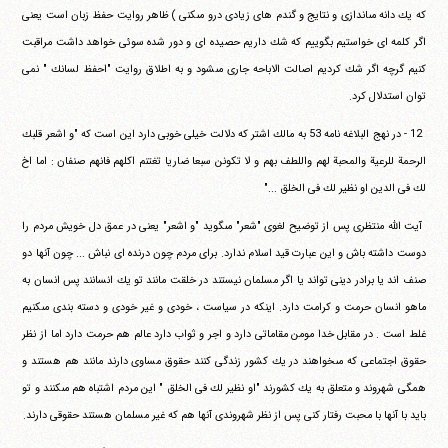
كه يك دانه‏ ‏مى‎اندازى و نتايج و گندم هاى زيادى درو مى‎كنى ) ظاهر روايت حفظ‏ ‏زبان است يعنى
اگر كلمه اى خواستيم بگوييم كه شك داريم حصيده اى‏ ‏و دور شده سوئى خواهد داشت مراقبت
كنيم گرچه اگر شك كرديم‏ ‏اصالت الاباحه جارى مى‎شود و به اطلاق روايت "احفظ لسانك "‏ ‏نمى
توان استدلال كرد.
‏ ‏12 - در نهج البلاغه نامه 53 به مالك اشتر كه دلالت خيلى خوبى دارد‏ ‏اين است كه "و اشعر قلبك
الرحمة للرعية والمحبة لهم واللطف بهم و لا‏ ‏تكونن سبعا ضاريا تغتنم اكلهم فانهم صنفان : اما اخ
لك فى الدين او‏ ‏نظير لك فى الخلق ..."
‏ ‏آيت الله منتظرى پس از توضيح لغوى "شعر" مى‎گويد "و اشعر"‏ ‏يعنى در عمق دل خويش مردم را
دوست داشته باش و اين عبارت قيد‏ ‏اسلام ندارد. براى مردم چون درنده اى نباش ... چون آنها دو
صنف اند يا‏ ‏برادر دينى تواند يا اگر مسلمان نيستند در خلقت مانند تو يك انسانند‏ ‏پس انسان به
ماهو انسان حرمت و كرامت دارد. اينكه در سياست ،‏ ‏خودى و غير خودى و دسته بندى مى‎كنيم
غلط است . در مقابل خدا‏ ‏مومن مقاماتى دارد و اجر و ثواب دارد عالم هم حرمت دارد اما از نظر‏
‏حقوق اجتماعى كه مى‎خواهند در يك كشور زندگى كنند حقوق‏ ‏مساوى دارند مانند هم هستند و
همگى شهروند و متعلق به يك‏ ‏كشورند "او نظير لك فى الخلق " اين مردم اشتباه هم مى‎كنند و تو
بايد با‏ ‏آنها با محبت رفتار كنى پس از نظر شهروندى آنها هم كه غير مسلمان‏ ‏هستند حقوقى دارند.