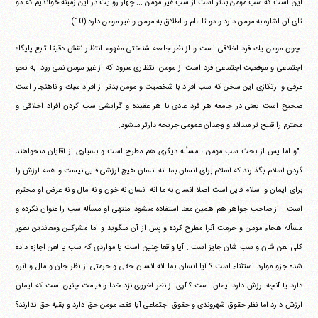
اين است كه سب مومن بدتر است از سب غير‏ ‏مومن ... چهار روايت در اين زمينه خوانديم كه دو
تاى آن اشاره به مومن‏ ‏دارد و دو تا عام و اطلاق به مومن و غير مومن دارد.(10)
‏ ‏چون مومن يك فرد اخلاقى است و از نظر جامعه شناختى مفهوم انتظار‏ ‏نقش دقيقا تابع پايگاه
اجتماعى و موقعيت اجتماعى فرد است از مومن‏ ‏انتظارى مى‎رود كه از غير مومن نمى رود. به نحو
عرفى و ارتكازى اين سخن‏ ‏كه سب افراد با شخصيت و مومن بدتر از افراد سبك و ناهنجار است
صحيح‏ ‏است يعنى در جامعه هر فرد عادى با هر عقيده و گرايشى سب كردن افراد‏ ‏اخلاقى و
محترم را قبيح تر مى‎داند و وجدان عمومى جريحه دارتر‏ ‏مى‎شود.
‏ ‏"و اما پس از بحث سب مومن ، مسأله ديگرى هم مطرح است و‏ ‏بسيارى از آقايان مى‎خواهند
گردن اسلام بگذارند كه اسلام براى انسان‏ ‏بما انه انسان هيچ ارزشى قايل نيست و همه ارزش را
براى ايمان و اسلام‏ ‏قايل است اصلا انسان به ما انه انسان نه خون و نه مال و نه عرض او‏ ‏محترم
است . از صاحب جواهر هم همين معنا استفاده مى‎شود. منتهى او‏ ‏مسأله سب را عنوان نكرده و
مسأله هجاء مومن و حرمت آنرا مطرح‏ ‏كرده و پس از آن مى‎گويد و اما مشركين ومعاندين بطور
كلى لعن شان و‏ ‏سب شان جايز است . آيا واقعا چنين است يا مواردى كه سب يا لعن‏ ‏اجازه داده
شده جزو موارد استثناء است ؟ آيا انسان بما انه انسان حقى و‏ ‏حرمتى از نظر جان و مال و آبرو
دارد يا آنچه ارزش دارد ايمان است ؟‏ ‏آرى از نظر اخروى نزد خدا و قيامت چنين است كه ايمان
ارزش دارد‏ ‏اما نظر حقوق شهروندى و حقوق اجتماعى آيا فقط مومن حق دارد و‏ ‏بقيه حق ندارند؟