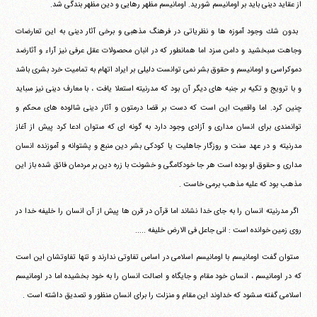
از عقايد دينى بايد بر اومانيسم شوريد.‏ ‏اومانيسم مظهر رهايى و دين مظهر بندگى شد.
‏ ‏بدون شك وجود آموزه ها و نظرياتى در فرهنگ مذهبى و برخى‏ ‏آثار دينى به اين تعارضات
وجاهت مى‎بخشيد و دامن مى‎زد اما‏ ‏همانطور كه در انبان محصولات عقل عرفى نيز آراء و آثارضد‏
‏دموكراسى و اومانيسم و حقوق بشر نمى توانست دليلى بر ايراد اتهام به‏ ‏تماميت خرد بشرى باشد
و با ترويج و تكيه بر جنبه هاى ديگر آن بود كه‏ ‏مدرنيته استعلا يافت ، با معارف دينى نيز مى‎بايد
چنين كرد. اما واقعيت‏ ‏اين است كه دست بر قضا درمتون و آثار دينى شالوده هاى محكم و‏
‏توانمندى براى انسان مدارى و آزادى وجود دارد به گونه اى كه مى‎توان‏ ‏ادعا كرد پيش از آغاز
مدرنيته و در عهد سنت و روزگار جاهليت يا‏ ‏كودكى بشر دين منبع و پشتوانه و آموزنده انسان
مدارى و حقوق او‏ ‏بوده است هر جا خودكامگى و خشونت با زره دين بر مردمان فائق شده‏ ‏باز اين
مذهب بود كه عليه مذهب برمى خاست .
‏ ‏اگر مدرنيته انسان را به جاى خدا نشاند اما قرآن در قرن ها پيش از آن‏ ‏انسان را خليفه خدا در
روى زمين خوانده است : انى جاعل فى الارض‏ ‏خليفه .....
‏ ‏مى‎توان گفت اومانيسم با اومانيسم اسلامى در اساس تفاوتى ندارند‏ ‏و تنها تفاوتشان اين است
كه در اومانيسم ، انسان خود مقام و جايگاه و‏ ‏اصالت انسان را به خود بخشيده اما در اومانيسم
اسلامى گفته مى‎شود كه‏ ‏خداوند اين مقام و منزلت را براى انسان منظور و تصديق داشته است .