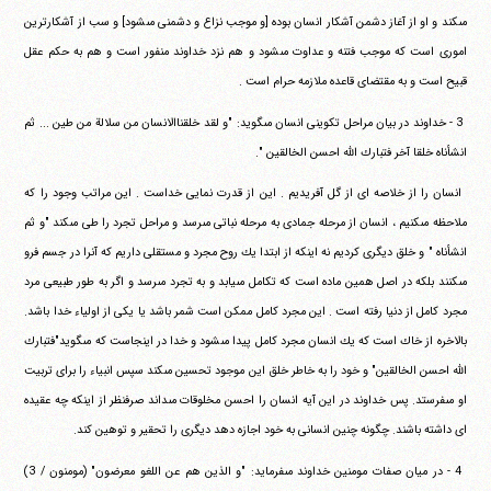
مى‎كند و او از آغاز دشمن آشكار انسان‏ ‏بوده [و موجب نزاع و دشمنى مى‎شود] و سب از آشكارترين
امورى‏ ‏است كه موجب فتنه و عداوت مى‎شود و هم نزد خداوند منفور است و‏ ‏هم به حكم عقل
قبيح است و به مقتضاى قاعده ملازمه حرام است .
‏ ‏3 - خداوند در بيان مراحل تكوينى انسان مى‎گويد: "و لقد‏ ‏خلقناالانسان من سلالة من طين ... ثم
انشأناه خلقا آخر فتبارك الله‏ ‏احسن الخالقين ".
‏ ‏انسان را از خلاصه اى از گل آفريديم . اين از قدرت نمايى خداست .‏ ‏اين مراتب وجود را كه
ملاحظه مى‎كنيم ، انسان از مرحله جمادى به‏ ‏مرحله نباتى مى‎رسد و مراحل تجرد را طى مى‎كند "و ثم
انشأناه " و خلق‏ ‏ديگرى كرديم نه اينكه از ابتدا يك روح مجرد و مستقلى داريم كه آنرا‏ ‏در جسم فرو
مى‎كنند بلكه در اصل همين ماده است كه تكامل مى‎يابد و‏ ‏به تجرد مى‎رسد و اگر به طور طبيعى مرد
مجرد كامل از دنيا رفته است .‏ ‏اين مجرد كامل ممكن است شمر باشد يا يكى از اولياء خدا باشد.‏
‏بالاخره از خاك است كه يك انسان مجرد كامل پيدا مى‎شود و خدا در‏ ‏اينجاست كه مى‎گويد"فتبارك
الله احسن الخالقين" و خود را به خاطر‏ ‏خلق اين موجود تحسين مى‎كند سپس انبياء را براى تربيت
او‏ ‏مى‎فرستد. پس خداوند در اين آيه انسان را احسن مخلوقات مى‎داند‏ ‏صرفنظر از اينكه چه عقيده
اى داشته باشند. چگونه چنين انسانى به‏ ‏خود اجازه دهد ديگرى را تحقير و توهين كند.
‏ ‏4 - در ميان صفات مومنين خداوند مى‎فرمايد: "و الذين هم عن اللغو‏ ‏معرضون" (مومنون / 3)