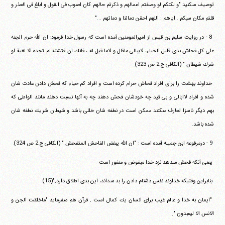
توصيف مى‎كنيد "و لكنكم لو وصفتم اعمالهم و ذكرتم‏ ‏حالهم كان اصوب فى القول و ابلغ فى العذر و
قلتم مكان سبكم . اياهم :‏ ‏اللهم احقن دمائنا و دمائهم ..."
‏ ‏8 - در روايت سليم بن قيس از اميرالمومنين آمده است كه رسول‏ ‏خدا فرمود: ان الله حرم الجنه
على كل فحاش بدى قليل الحياء، لايبالى‏ ‏ماقال و لاما قيل له ، فانك ان فتشته لم تجده الا لغية او
شرك شيطان "‏ ‏(الكافى ج 2 ص 323).
‏ ‏خداوند بهشت را براى افراد فحاش حرام كرده است و افراد كم حياء‏ ‏كه فحش دادن عادت شان
شده و افراد لاابالى و بى قيد چه خودشان‏ ‏فحش دهند چه به آنها نسبت دهند مانند الواطى كه
بهم ديگر ناسزا‏ ‏تعارف مى‎كنند ممكن است در نطفه شان خللى باشد و شيطان شريك‏ ‏نطفه شان
شده باشد.
‏ ‏9 - درمرفوعه ابن جميله آمده است : "ان الله يبغض الفاحش‏ ‏المتفحش " (الكافى ج 2 ص 324).
‏ ‏يعنى آنكه فحش مى‎دهد نزد خدا مبغوض و منفور است .
‏ ‏بنابراين وقتيكه خداوند نفس دشنام دادن را بد مى‎داند، اين بدى‏ ‏اطلاق دارد."(15)
‏ ‏"ايمان به خدا و عالم غيب براى انسان يك كمال است . قرآن هم‏ ‏مى‎فرمايد "ماخلقت الجن و
الانس الا ليعبدون ".