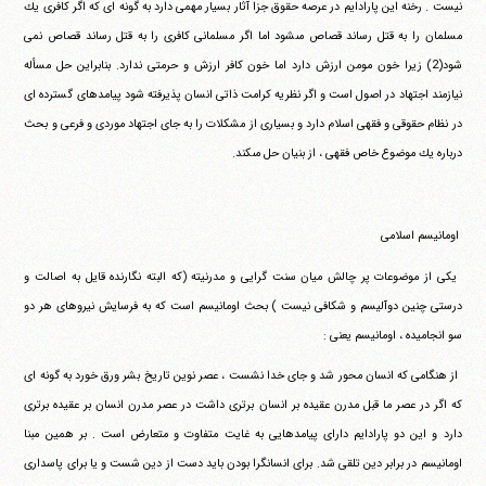
نيست .‏ ‏رخنه اين پارادايم در عرصه حقوق جزا آثار بسيار مهمى دارد به گونه اى‏ ‏كه اگر كافرى يك
مسلمان را به قتل رساند قصاص مى‎شود اما اگر‏ ‏مسلمانى كافرى را به قتل رساند قصاص نمى
شود(2) زيرا خون مومن‏ ‏ارزش دارد اما خون كافر ارزش و حرمتى ندارد. بنابراين حل مسأله‏
‏نيازمند اجتهاد در اصول است و اگر نظريه كرامت ذاتى انسان پذيرفته‏ ‏شود پيامدهاى گسترده اى
در نظام حقوقى و فقهى اسلام دارد و بسيارى‏ ‏از مشكلات را به جاى اجتهاد موردى و فرعى و بحث
درباره يك‏ ‏موضوع خاص فقهى ، از بنيان حل مى‎كند.
‏ ‏
‏ ‏اومانيسم اسلامى
‏ ‏يكى از موضوعات پر چالش ميان سنت گرايى و مدرنيته (كه البته‏ ‏نگارنده قايل به اصالت و
درستى چنين دوآليسم و شكافى نيست )‏ ‏بحث اومانيسم است كه به فرسايش نيروهاى هر دو
سو انجاميده ،‏ ‏اومانيسم يعنى :
‏ ‏از هنگامى كه انسان محور شد و جاى خدا نشست ، عصر نوين‏ ‏تاريخ بشر ورق خورد به گونه اى
كه اگر در عصر ما قبل مدرن عقيده بر‏ ‏انسان برترى داشت در عصر مدرن انسان بر عقيده برترى
دارد و اين دو‏ ‏پارادايم داراى پيامدهايى به غايت متفاوت و متعارض است . بر همين‏ ‏مبنا
اومانيسم در برابر دين تلقى شد. براى انسانگرا بودن بايد دست از‏ ‏دين شست و يا براى پاسدارى