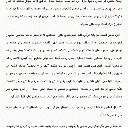
زمينه تكامل در‏ ‏انسان وجود دارد اين امر سبب حرمت شده . گاهى از ما سوال مى‎كنند كه‏ ‏كفار
ذمى خراج نمى دهند و يا اينكه در برخى كشورها مى‎شود مالى كه‏ ‏متعلق به آنهاست را پرداخت
نكرد؟ خيلى از آقايان اجازه مى‎دهند اما‏ ‏اين اجازه مشكل است چون آن فرد زحمت كشيده است ،
اختراع كرده‏ ‏است و به مالى رسيده .
‏ ‏[اين سخن استاد نيز پايه قرآنى دارد. قانونمندى هاى اجتماعى كه از‏ ‏منظر جامعه شناسى سكولار
قانونمندى اجتماعى و از منظر الهيون‏ ‏سنت هاى الهى قلمداد مى‎شوند مستقل از عقايد و
ايدئولوژى هاى انسان‏ ‏هستند. اين قانونمندى كه "هركسى همان دورد كه كشت" ربطى به اينكه
افراد‏ ‏داراى چه مذهبى هستند ندارد. مصرعى كه گفته شد بيان منظوم آيه "ليس‏ ‏للانسان الا
ماسعى" است . امام على همين معنا را چنين روايت مى‎كند: "كما‏ ‏تزرع تحصد" چنانكه كشته اى
بدروى .(14) بنابراين اگر كفار هم در اثر سعى‏ ‏و كوشش و پژوهش به موقعيت سرورى در جهان
رسيدند آنرا نمى توان‏ ‏ناشى از عنايت خداوند به جماعتى يا غضب او به جماعتى ديگر دانست‏
‏بلكه ناشى از يك قانون و معادله اجتماعى و منطبق با سنت الهى است . از‏ ‏اينرو تمكن غير
مسلمانان در جوامع ديگر اگر محصول سعى آنان باشد حق‏ ‏آنان است و نمى توان آنرا زايل كرد.]
‏ ‏2 - قل لعبادى يقولوا التى هى احسن ان الشيطان ينزع بينهم ، ان‏ ‏الشيطان كان للانسان عدوا
مبينا (اسراء/ 53 ).
‏ ‏به بندگان من بگو نيكوترين سخن را بگوئيد و خوب حرف بزنيد‏ ‏همانا شيطان در دل ها وسوسه