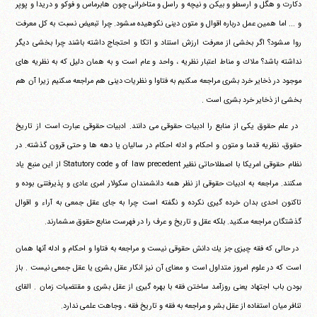
دكارت و هگل و‏ ‏ارسطو و بيكن و نيچه و راسل و متاخرانى چون هابرماس و فوكو و‏ ‏دريدا و پوپر
و ... اما همين عمل درباره اقوال و متون دينى نكوهيده‏ ‏مى‎شود. چرا تبعيض نسبت به كل معرفت
روا مى‎شود؟ اگر بخشى از‏ ‏معرفت ارزش استناد و اتكا و احتجاج داشته باشند چرا بخشى ديگر‏
‏نداشته باشد؟ ملاك و مناط اعتبار نظريه ، واحد و عام است و به همان‏ ‏دليل كه به نظريه هاى
موجود در ذخاير خرد بشرى مراجعه مى‎كنيم به‏ ‏فتاوا و نظريات دينى هم مراجعه مى‎كنيم زيرا آن هم
بخشى از ذخاير‏ ‏خرد بشرى است .
‏ ‏در علم حقوق يكى از منابع را ادبيات حقوقى مى دانند‎. ادبيات‏ ‏حقوقى عبارت است از تاريخ
حقوق، نظريه قدما و متون و احكام و ادله‏ ‏احكام در ساليان يا دهه ها و حتى قرون گذشته. در
نظام حقوقى امريكا با‏ اصطلاحاتى نظير of law precedent و Statutory code از اين منبع ياد‏
‏مى‎كنند. مراجعه به ادبيات حقوقى از نظر همه دانشمندان سكولار‏ ‏امرى عادى و پذيرفتنى بوده و
تاكنون احدى بدان خرده گيرى نكرده و‏ ‏نگفته است چرا به جاى عقل جمعى به آراء و اقوال
گذشتگان مراجعه‏ ‏مى‎كنيد. بلكه عقل و تاريخ و عرف را در فهرست منابع حقوق‏ ‏مى‎شمارند.
‏ ‏در حالى كه فقه چيزى جز يك دانش حقوقى نيست و مراجعه به‏ ‏فتاوا و احكام و ادله آنها همان
است كه در علوم امروز متداول است و‏ ‏معناى آن نيز انكار عقل بشرى يا عقل جمعى نيست . باز
بودن باب‏ ‏اجتهاد يعنى روزآمد ساختن فقه با بهره گيرى از عقل بشرى و مقتضيات‏ ‏زمان . القاى
تنافر ميان استفاده از عقل بشر و مراجعه به فقه و تاريخ فقه ،‏ ‏وجاهت علمى ندارد.