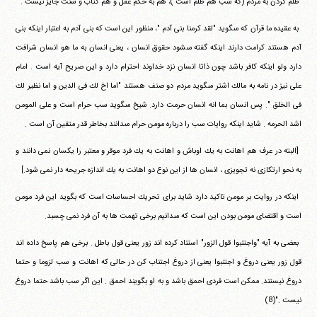
‏ ‏ظلم كردن به مردم (كه سب هم ظلم است )، هم به حكم عقل و هم‏ ‏كتاب و سنت جايز نيست .
‏ ‏به عقيده ما قرآن كه مى‎گويد "لقد كرمنا بنى آدم "، منظور اين است كه‏ ‏بنى آدم به اعتبار اينكه بنى
آدم هستند كرامت دارند اينكه گفته مى‎شود‏ ‏حقوق انسان ، يعنى انسان به ما هو انسان شرافت
دارد ولو اينكه كافر‏ ‏باشد چون ذاتا انسان نزد خداوند احترام دارد و اين صريح آيه است .‏ ‏امام
على نيز در نامه به مالك اشتر مى‎گويد مردم دو صنف هستند "اما اخ‏ ‏لك فى الدين و اما نظير لك
فى الخلق ". پس انسان بما انه انسان حرمت‏ ‏دارد. شيخ مى‎گويد سب حرام است و على المومن
اشد الحرمه . شايد‏ ‏اينكه روايات سب را درباره مومن حرام مى‎دانند بخاطر قدر متقين آن‏ ‏است .
‏ ‏[البته در عرف هم اهانت به يك اوباش و اهانت به يك فرد موقر و معتبر‏ ‏را يكسان نمى دانند و
به نحو ارتكازى نه تجويزى ، انسان ها از اين نوع دو‏ ‏اهانت به يك اندازه جريحه دار نمى شود.]
‏ ‏اينكه در روايت بر مومن تاكيد دارد شايد براى تحريك احساسات‏ ‏است كه بگويد اين فرد مومن
است و اقتضاى مومن بودن اين است كه‏ ‏مى‎دانيم برخى تهمت ها به آن فرد نمى چسبد.
‏ ‏بعضى به آيه "واجتنبوا قول الزور" استناد كرده اند زور يعنى قول‏ ‏باطل . برخى هم پاسخ داده اند
قول زور يعنى دروغ و اجتنبوا يعنى از‏ ‏دروغ اجتناب كن در حالى كه اهانت و سب لزوما و حتما
دروغ نيستند.‏ ‏ممكن است فردى احمق باشد و به او بگويند احمق . اين اگر سب باشد‏ ‏حتما دروغ
نيست ."(8)