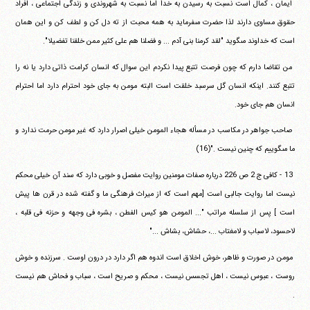
‏ ‏ايمان ، كمال است نسبت به رسيدن به خدا اما نسبت به شهروندى و‏ ‏زندگى اجتماعى ، افراد
حقوق مساوى دارند لذا حضرت مى‎فرمايد به‏ ‏همه محبت از ته دل كن و لطف كن و اين همان
است كه خداوند‏ ‏مى‎گويد "لقد كرمنا بنى آدم ... و فضلنا هم على كثير ممن خلقنا‏ ‏تفضيلا".
‏ ‏من تقاضا دارم كه چون فرصت تتبع پيدا نكردم اين سوال كه انسان‏ ‏كرامت ذاتى دارد يا نه را
تتبع كنند. اينكه انسان گل سرسبد خلقت است‏ ‏البته مومن به جاى خود احترام دارد اما احترام
انسان هم جاى خود.
‏ ‏صاحب جواهر در مكاسب در مسأله هجاء المومن خيلى اصرار‏ ‏دارد كه غير مومن حرمت ندارد و
ما مى‎گوييم كه چنين نيست ."(16)
‏ ‏13 - كافى ج 2 ص 226 درباره صفات مومنين روايت مفصل و‏ ‏خوبى دارد كه سند آن خيلى محكم
نيست اما روايت جالبى است [مهم‏ ‏است كه از ميراث فرهنگى ما و گفته شده در قرن ها پيش
است ] پس از‏ ‏سلسله مراتب "... المومن هو كيس الفطن ، بشره فى وجهه و حزنه فى‏ ‏قلبه ،
لاحسود، لاسباب و لامغتاب ...، حشاش، بشاش ..."
‏ ‏مومن در صورت و ظاهر، خوش اخلاق است اندوه هم اگر دارد در‏ ‏درون اوست . سرزنده و خوش
روست ، عبوس نيست ، اهل تجسس‏ ‏نيست ، محكم و صريح است ، سباب و فحاش هم نيست
.