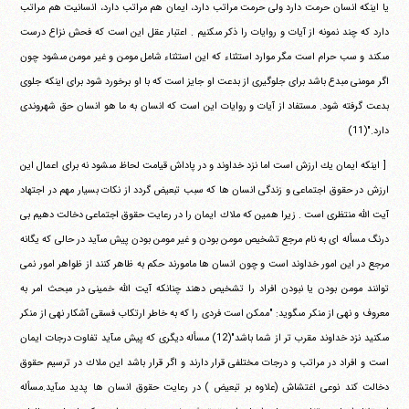
يا اينكه انسان حرمت دارد ولى حرمت مراتب دارد،‏ ‏ايمان هم مراتب دارد، انسانيت هم مراتب
دارد كه چند نمونه از آيات و‏ ‏روايات را ذكر مى‎كنيم . اعتبار عقل اين است كه فحش نزاع درست‏
‏مى‎كند و سب حرام است مگر موارد استثناء كه اين استثناء شامل مومن‏ ‏و غير مومن مى‎شود چون
اگر مومنى مبدع باشد براى جلوگيرى از‏ ‏بدعت او جايز است كه با او برخورد شود براى اينكه جلوى
بدعت‏ ‏گرفته شود. مستفاد از آيات و روايات اين است كه انسان به ما هو انسان‏ ‏حق شهروندى
دارد."(11)
‏ ‏[ اينكه ايمان يك ارزش است اما نزد خداوند و در پاداش قيامت لحاظ‏ ‏مى‎شود نه براى اعمال اين
ارزش در حقوق اجتماعى و زندگى انسان ها كه‏ ‏سبب تبعيض گردد از نكات بسيار مهم در اجتهاد
آيت الله منتظرى است .‏ ‏زيرا همين كه ملاك ايمان را در رعايت حقوق اجتماعى دخالت دهيم بى‏
‏درنگ مسأله اى به نام مرجع تشخيص مومن بودن و غير مومن بودن پيش‏ ‏مى‎آيد در حالى كه يگانه
مرجع در اين امور خداوند است و چون انسان ها‏ ‏مامورند حكم به ظاهر كنند از ظواهر امور نمى
توانند مومن بودن يا نبودن‏ ‏افراد را تشخيص دهند چنانكه آيت الله خمينى در مبحث امر به
معروف و‏ ‏نهى از منكر مى‎گويد: "ممكن است فردى را كه به خاطر ارتكاب فسقى‏ ‏آشكار نهى از منكر
مى‎كنيد نزد خداوند مقرب تر از شما باشد"(12) مسأله‏ ‏ديگرى كه پيش مى‎آيد تفاوت درجات ايمان
است و افراد در مراتب و‏ ‏درجات مختلفى قرار دارند و اگر قرار باشد اين ملاك در ترسيم حقوق‏
‏دخالت كند نوعى اغتشاش (علاوه بر تبعيض ) در رعايت حقوق انسان ها‏ ‏پديد مى‎آيد.مسأله