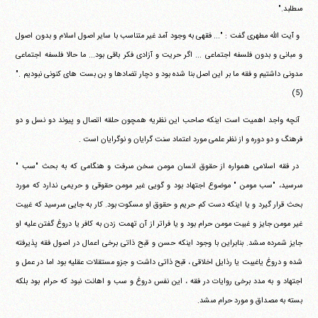
‏مى‎طلبد."
‏ ‏و آيت الله مطهرى گفت : "... فقهى به وجود آمد غير متناسب با ساير‏ ‏اصول اسلام و بدون اصول
و مبانى و بدون فلسفه اجتماعى ... اگر‏ ‏حريت و آزادى فكر باقى بود... ما حالا فلسفه اجتماعى
مدونى داشتيم‏ ‏و فقه ما بر اين اصل بنا شده بود و دچار تضادها و بن بست هاى كنونى‏ ‏نبوديم ."
(5)
‏ ‏آنچه واجد اهميت است اينكه صاحب اين نظريه همچون حلقه‏ ‏اتصال و پيوند دو نسل و دو
فرهنگ و دو دوره و از نظر علمى مورد‏ ‏اعتماد سنت گرايان و نوگرايان است .
‏ ‏در فقه اسلامى همواره از حقوق انسان مومن سخن مى‎رفت و‏ ‏هنگامى كه به بحث "سب "
مى‎رسيد، "سب مومن " موضوع اجتهاد بود و‏ ‏گويى غير مومن حقوقى و حريمى ندارد كه مورد
بحث قرار گيرد و يا‏ ‏اينكه دست كم حريم و حقوق او مسكوت بود. كار به جايى مى‎رسيد كه‏ ‏غيبت
غير مومن جايز و غيبت مومن حرام بود و يا فراتر از آن تهمت‏ ‏زدن به كافر يا دروغ گفتن عليه او
جايز شمرده مى‎شد. بنابراين با وجود‏ ‏اينكه حسن و قبح ذاتى برخى اعمال در اصول فقه پذيرفته
شده و دروغ‏ ‏ياغيبت يا رذايل اخلاقى ، قبح ذاتى داشت و جزو مستقلات عقليه بود‏ ‏اما در عمل و
اجتهاد و به مدد برخى روايات در فقه ، اين نفس دروغ و‏ ‏سب و اهانت نبود كه حرام بود بلكه
بسته به مصداق و مورد حرام‏ ‏مى‎شد.