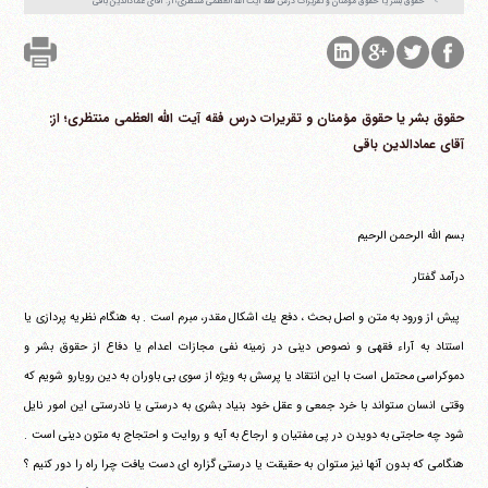
‏حقوق بشر يا حقوق مؤمنان و تقريرات درس فقه آيت الله العظمى منتظرى؛ از: آقای عمادالدین باقی
‏حقوق بشر يا حقوق مؤمنان و تقريرات درس فقه آيت الله العظمى منتظرى؛ از:
آقای عمادالدین باقی
‏بسم الله الرحمن الرحيم ‏
‏درآمد گفتار
‏ ‏پيش از ورود به متن و اصل بحث ، دفع يك اشكال مقدر، مبرم است .‏ ‏به هنگام نظريه پردازى يا
استناد به آراء فقهى و نصوص دينى در زمينه‏ ‏نفى مجازات اعدام يا دفاع از حقوق بشر و
دموكراسى محتمل است با‏ ‏اين انتقاد يا پرسش به ويژه از سوى بى باوران به دين رويارو شويم كه‏
‏وقتى انسان مى‎تواند با خرد جمعى و عقل خود بنياد بشرى به درستى يا‏ ‏نادرستى اين امور نايل
شود چه حاجتى به دويدن در پى مفتيان و ارجاع‏ ‏به آيه و روايت و احتجاج به متون دينى است .
هنگامى كه بدون آنها نيز‏ ‏مى‎توان به حقيقت يا درستى گزاره اى دست يافت چرا راه را دور كنيم ؟‏