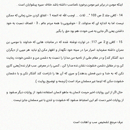
‏ ‏اينكه مومن در برابر غير مومن برخورد نامناسب داشته باشد خلاف‏ ‏سيره پيشوايان است .
‏ ‏14 - كافى جلد 2 ص 103 "... ثلاث ... اوجب الله له الجنه 1 - انفاق‏ ‏كردن حتى زمانى كه ممكن
نيست اما به اندازه اى كه مى‎تواند،‏ ‏2 - خوشرويى با همه مردم عالم ، 3 - انصاف نسبت به خود
داشتن يعنى‏ ‏اگر جايى به ضرر خودت هم بود حق را بگير.
‏ ‏15 - كافى ج 2 ص 117: در توارت نوشته شده كه در مناجات هايى كه‏ ‏خداوند با موسى بن
عمران داشته مى‎فرمايد اسرار مرا در سينه خود‏ ‏نگهدار و اظهار مكن (و نبايد هر عيبى از ديگران
ديد آشكار كند) و در‏ ‏مقام علنى از ناحيه من مدارا را نسبت به دشمن من و دشمن خودت‏ ‏رعايت
كن و در مقابل دشمن خشونت نشان نده مدارا كن ، كسى را در‏ ‏معرض سب قرار نده (يعنى كارى
نكن كه به خدا و دين فحش بدهند)‏ ‏و سرى كه آن ها را ناراحت كند آشكار نكن و با دشمنان
خشونت مكن‏ ‏كه اينجا غير مسلمان مراد است (ترجمه و توضيح روايت ).
‏ ‏حال اگر از اين روايات اخير حرمت انسان به ماهو انسان استفاده‏ ‏نشود از روايات ديگر مى‎شود و
از روايات اخير دست كم اين استنباط‏ ‏مى‎شود كه خشونت و تندى با غير مسلمان جايز نيست .
‏ ‏
‏ ‏عرف مرجع تشخيص سب و اهانت است