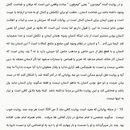
‏ ‏و در روايت آمده "ليعبدون " يعنى "ليعرفون " عبادت واقعى اين‏ ‏است كه عرفان و شناخت كامل
وجود داشته باشد بى شناخت انسان ،‏ ‏خلقت او براى تكاملش و كمال او به خدا و ارتباط با غيبت
است و چون‏ ‏ايمان براى انسان كمال است در روايات آمده كه سرزنش و سب و ايذاء‏ ‏و اهانت
مومن جايز نيست ما اين را قبول داريم اما بحث اين است كه‏ ‏علاوه بر اصل ايمان آيا نفس
انسان بودن محترم است از باب اينكه‏ ‏انسان زمينه همان ايمان و تكامل است و خدا مى‎فرمايد
لقد كرمنا‏ ‏بنى آدم ...؟ و انسان در نظام وجود كون جامع و جامع كمالات است ؟ اين‏ ‏انسان بما انه
انسان و با قطع نظر از دين خاص و مذهب خاص آيا‏ ‏حرمتى دارد يا نه ؟ يك زمان است كه
انسان كار خلاف انجام مى‎دهد كه‏ ‏تعزير يا قصاص يا مجازات مى‎شود اما اگر انسانى معتقد به دين
خاصى‏ ‏نيست و نسبت به هيچكس هم آزارى ندارد و رفتار معقولى دارد آيا‏ ‏حرمت ندارد؟ ما چند
آيه و روايت نقل كرديم ممكن است دو سه‏ ‏رواياتى كه در آخر گفته شد را اشكال كنند كه در صدد
بيان حرمت و‏ ‏ذو حق بودن انسان به ماهو انسان نيست و فقط مى‎گويد زبان انسان نبايد‏ ‏ول
باشد و فحاشى كند و اين روايت دلالتى بر مدعا نداشته باشد. البته‏ ‏بقيه دلايل كافى است و نياز
به اينها نيست .
‏ ‏10 - از جمله رواياتى كه مفيد است روايت كافى جلد 2 ص 324‏ ‏است هر چند سند روايت خوب
نيست . مى‎گويد شخصى با امام صادق‏ ‏در بازار كفاش ها مى‎رفت . غلام همراه امام عقب افتاده
بود. چند بار‏ ‏سربرگرداند و او را نجست و بار چهارم كه او را ديد به او فحاشى كرد و‏ ‏نسبت ناروا به