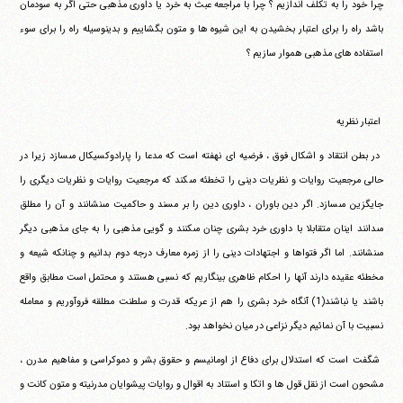
‏چرا خود را به تكلف اندازيم ؟ چرا با مراجعه عبث به خرد يا داورى‏ ‏مذهبى حتى اگر به سودمان
باشد راه را براى اعتبار بخشيدن به اين‏ ‏شيوه ها و متون بگشاييم و بدينوسيله راه را براى سوء
استفاده هاى‏ ‏مذهبى هموار سازيم ؟
‏ ‏
‏ ‏اعتبار نظريه
‏ ‏در بطن انتقاد و اشكال فوق ، فرضيه اى نهفته است كه مدعا را‏ ‏پارادوكسيكال مى‎سازد زيرا در
حالى مرجعيت روايات و نظريات دينى‏ ‏را تخطئه مى‎كند كه مرجعيت روايات و نظريات ديگرى را
جايگزين‏ ‏مى‎سازد. اگر دين باوران ، داورى دين را بر مسند و حاكميت مى‎نشانند و‏ ‏آن را مطلق
مى‎دانند اينان متقابلا با داورى خرد بشرى چنان مى‎كنند و‏ ‏گويى مذهبى را به جاى مذهبى ديگر
مى‎نشانند. اما اگر فتواها و‏ ‏اجتهادات دينى را از زمره معارف درجه دوم بدانيم و چنانكه شيعه و‏
‏مخطئه عقيده دارند آنها را احكام ظاهرى بينگاريم كه نسبى هستند و‏ ‏محتمل است مطابق واقع
باشند يا نباشند(1) آنگاه خرد بشرى را هم از‏ ‏عريكه قدرت و سلطنت مطلقه فروآوريم و معامله
نسبيت با آن نمائيم‏ ‏ديگر نزاعى در ميان نخواهد بود.
‏ ‏شگفت است كه استدلال براى دفاع از اومانيسم و حقوق بشر و‏ ‏دموكراسى و مفاهيم مدرن ،
مشحون است از نقل قول ها و اتكا و استناد‏ ‏به اقوال و روايات پيشوايان مدرنيته و متون كانت و