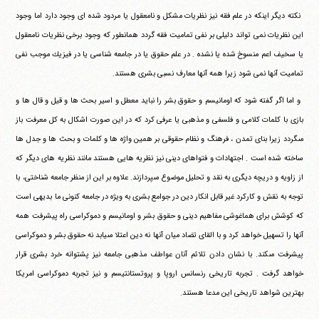
‏ ‏نكته ديگر اينكه در علم فقه نيز نظريات مشكل و نامعقول يا مردود‏ ‏شده اى وجود دارد اما وجود
اين نظريات نمى تواند دليلى بر نفى‏ ‏تماميت فقه گردد همانطور كه وجود برخى نظريات نامعقول
يا سخيف‏ ‏اعم منسوخ شده يا نشده . در علم حقوق يا در جامعه شناسى يا در‏ ‏فيزيك موجب نفى
تماميت آنها نمى شود زيرا همه آنها معارف نسبى‏ ‏بشرى هستند.
‏ ‏و اما اگر گفته شود كه اومانيسم و حقوق بشر را نبايد معطل و اسير‏ ‏بحث ها و قيل و قال ها و
بازى با كلمات كلامى و فلسفى و مذهبى يا‏ ‏عرفى كرد كه در اين صورت اشكال به كل معرفت باز
مى‎گردد زيرا بناى‏ ‏تمدن ، فرهنگ و نظام حقوقى بر همين واژه ها و كلمات و بحث ها و‏ ‏جدل ها
ساخته شده است . اجتهادات و فتواهاى دينى نيز نظريه هايى‏ ‏هستند مانند نظريه هاى ديگر كه
از زاويه و دريچه ديگرى به نقد و‏ ‏تحليل موضوع مى‎پردازند. علاوه بر اين از منظر جامعه شناختى، با‏
‏توجه به نقش و كاركرد غير قابل انكار دين در جوامع بشرى به ويژه در‏ ‏جامعه كنونى ما بديهى است
كه كوشش براى هماغوشى مفاهيم دينى و‏ ‏حقوق بشر و اومانيسم و دموكراسى راه پيشرفت همه
آنها را تسهيل‏ ‏خواهد كرد و با القاى تضاد ميان آنها نه دين اعتلا مى‎يابد نه حقوق بشر و‏ ‏دموكراسى
پيشرفت مى‎كند. با نشان دادن تلائم آنان عواطف مذهبى‏ ‏جامعه نيز پشتوانه خرد بشرى قرار
خواهد گرفت . تجربه تاريخى‏ ‏رنسانس اروپا و پروتستانتيسم و نيز تجربه دموكراسى امريكا
بهترين‏ ‏شواهد تاريخى اين مدعا هستند.