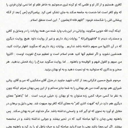
‏كافرى هستيم و از كار او و ظلمى كه او كرده تبرى مى‎جوئيم به خاطر‏ ‏ظلم او اما نمى توان فردى را
كه ولو كافر است اما خدمت به جامعه‏ ‏مى‎كند به جاى تشكر، لعن كرد. پيامبراكرم (ص ) بعد از آنكه
پيشانى اش‏ ‏را شكستند فرمود: "اللهم فانه لايعلمون ". اين است منطق اسلام .
‏ ‏اينكه آيت الله خويى مى‎گويند رواياتى در اين باب وارد شده من‏ ‏همه روايات را در وسايل و كافى
و مستدرك ديدم تا "فاظهروالبرائة "‏ ‏روايات زياد داريم و غير از روايت داود هيچ روايت ديگرى
كه در آن‏ ‏اكثروا من سبهم داشته باشد نداريم . روايات زياد داريم كه مى‎گويد‏ ‏اظهار برائت كنيد،
همنشين نشويد و اگر تعظيم آنها كنيد هدم اسلام‏ ‏است و تعظيم مبدع تقويت اوست : اكثروا
من سبهم و القول فيهم و‏ ‏الوقيحه و باهتوه ... اما روايت مى‎گويد مبدع را زياد فحش بدهيد،‏ ‏هر
سخن و بدكارى كه مى‎توانيد به او نسبت دهيد و به او بهتان بزنيد.
‏ ‏مرحوم شيخ حسين لنكرانى بعد از كتاب شهيد جاويد در منزل آقاى‏ ‏مشكينى كه من و آقاى ربانى
شيرازى هم بوديم گفت من هر بهتانى را به‏ ‏شما جايز مى‎دانم و از اين پس بهتان مى‎زنم اينكه چون
به نظر ما كسى‏ ‏حرف كجى زده مى‎توان به او بهتان زد خيلى غريب است . اما "باهتو"‏ ‏معناى
ديگرى هم دارد در آيه "فبهت الذى كفر" به معناى آنكه كافر بود‏ ‏مبهوت شد. يعنى دليل و برهان در
مقابل او آورد به نحوى كه او گير كند‏ ‏و پاسخى نداشته باشد. مگر خداوند امر به بهتان مى‎كند. پس
باهتوه‏ ‏يعنى چنان با آنها مباحثه كنيد كه در تحير بيفتند و جوابى نداشته باشند و‏ ‏در مخمصه
بيفتند. اگر اين معنا باشد يعنى با مبدع بايد مباحثه كرد و‏ ‏حرف باطل او را رد كرد و باهتوه يعنى