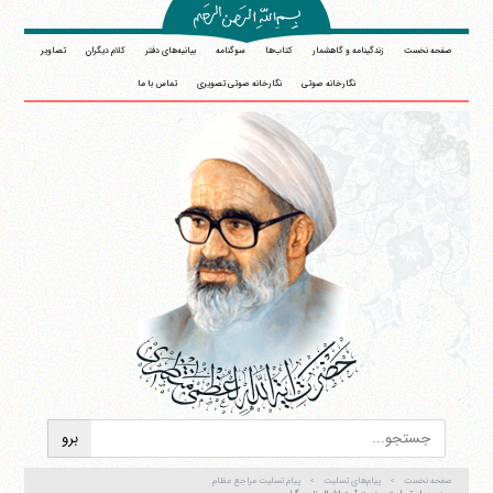
صفحه نخست
زندگینامه و گاهشمار
کتاب‌ها
سوگنامه
بیانیه‌های دفتر
کلام دیگران
تصاویر
نگارخانه صوتی
نگارخانه صوتی تصویری
تماس با ما
آیت‌الله منتظری
وب سایت رسمی آیت‌الله منتظری
ایران
،
قم
،
میدان مصلّی، بلوار شهید محمّد منتظری، كوچه
شماره ٨
کد پستی: 3713744381
صفحه نخست
پیام‌های تسلیت
پیام تسلیت مراجع عظام