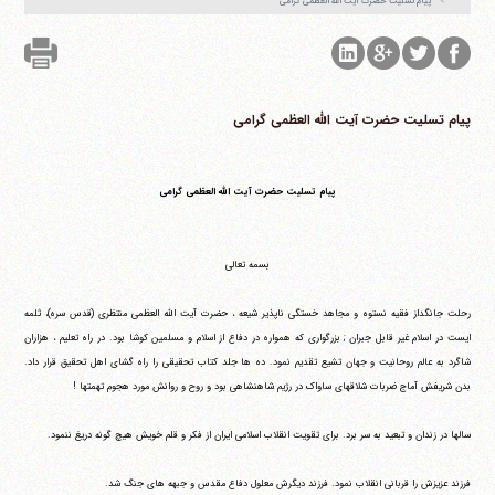
‏پیام تسلیت حضرت آیت الله العظمی گرامی ‏
تلفن 37740011-25-98+ تا 14
فکس
37740015-25-98+
‏پیام تسلیت حضرت آیت الله العظمی گرامی ‏
پیام تسلیت حضرت آیت الله العظمی گرامی
بسمه تعالی
رحلت جانگداز فقیه نستوه و مجاهد خستگی ناپذیر شیعه ، حضرت آیت الله العظمی منتظری (قدس سره)، ثلمه
ایست در اسلام غیر قابل جبران ; بزرگواری که همواره در دفاع از اسلام و مسلمین کوشا بود. در راه تعلیم ، هزاران
شاگرد به عالم روحانیت و جهان تشیع تقدیم نمود. ده ها جلد کتاب تحقیقی را راه گشای اهل تحقیق قرار داد.
بدن شریفش آماج ضربات شلاقهای ساواک در رژیم شاهنشاهی بود و روح و روانش مورد هجوم تهمتها !
سالها در زندان و تبعید به سر برد. برای تقویت انقلاب اسلامی ایران از فکر و قلم خویش هیچ گونه دریغ ننمود.
فرزند عزیزش را قربانی انقلاب نمود. فرزند دیگرش معلول دفاع مقدس و جبهه های جنگ شد.