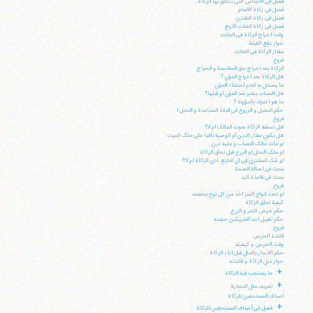
فصل فی الاجناس التی تتعلق بها الزکاة
فصل فی زکاة الانعام
فصل فی زکاة النقدین
فصل فی زکاة الغلات الاربع
وقت اخراج الزکاة فی الغلات
جواز دفع القیمة
مقدار الزکاة فی الغلات
فروع
الزکاة بعد اخراج حق المقاسمة و الخراج
هل الزکاة بعد اخراج المؤن ؟
ما یستدل به لعدم استثناء المؤن
هل النصاب یعتبر بعد المؤن او قبلها؟
ما هو ا لمراد بالمؤونة ؟
حکم النخیل و الزروع فی البلاد المتباعدة و النخل ا
فروع
هل تسقط الزکاة بموت المالک ام لا؟
هل یکون مقدار الدین أو الوصیة باقیا علی ملک المیت
لو مات مالک النصاب و علیه دین
لو ملک النخل او الزرع قبل تعلق الزکاة
لو شک المشتری فی ان البایع، ادی الزکاة ام لا؟
بحث فی اصالة الصحة
بحث فی قاعدة الید
فروع
لو تعدد انواع التمر اخذ من کل نوع بحصته
کیفیة تعلق الزکاة
حکم خرص الثمر و الزرع
آیت‌الله منتظری
حکم تقبیل احد الشریکین حصته
وب سایت رسمی آیت‌الله منتظری
فروع
ایران
،
قم
،
میدان مصلّی، بلوار شهید محمّد منتظری، كوچه
فائدة الخرص
شماره ٨
کد پستی: 3713744381
وقت الخرص و کیفیته
حکم الاتجار بالمال قبل اداء الزکاة
جواز عزل الزکاة و فائدته
+
ما یستجب فیه الزکاة
+
تعریف مال التجارة
اصناف المستحقین للزکاة
+
تلفن 37740011-25-98+ تا 14
فصل فی أصناف المستحقین للزکاة