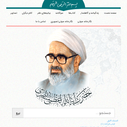
صفحه نخست
زندگینامه و گاهشمار
کتاب‌ها
سوگنامه
بیانیه‌های دفتر
کلام دیگران
تصاویر
نگارخانه صوتی
نگارخانه صوتی تصویری
تماس با ما
المجلد الاول
کتاب الزکاة |1|