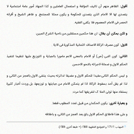
أقول:
الظاهر منهم أن تالیف المؤلفة و استعمال العاملین و کذا الجهاد أمور عامة اجتماعیة لا
یتصدی لها الا الامام الذی یتصدی للحکومة و یکون ممثلا للمجتمع. و ظاهر الشیخ و أقرانه
الحصر فی الامام المعصوم فلا یکفی الفقیه.
و لکن یمکن أن یقال:
ان هنا حکمین مستقلین من ناحیة الشرع المبین:
الاول:
کون مصرف الزکاة الاصناف الثمانیة المذکورة فی الایة .
الثانی:
کون النبی (ص) أو الامام بالمعنی الاعم مامورا بالجبایة و التوزیع علیها تنظیما لتنفیذ
الحکم الاول و ضمانة لاجرائه بالنحو الاحسن.
و لیس الحکم الثانی مقیدا للحکم الاول و مضیقا لدائرته بحیث ینتفی الاول بالعجز عن الثانی و
لذا لم یقل أحد بسقوط الزکاة اذا لم یتمکن الامام من جبایتها و توزیعها، بل وردت أخبار کثیرة
یستفاد منها تولی الملا ک لتفریقها کما مرت.
و بعبارة أخری:
یکون الحکمان من قبیل تعدد المطلوب قطعا.
و علی هذا فاطلاق الحکم الاول باق بعد العجز عن الثانی، و باطلاقه
(۱)
المهذب ‏171/1 و الجوامع الفقهیة 568/ (= طبعة أخری 506/).