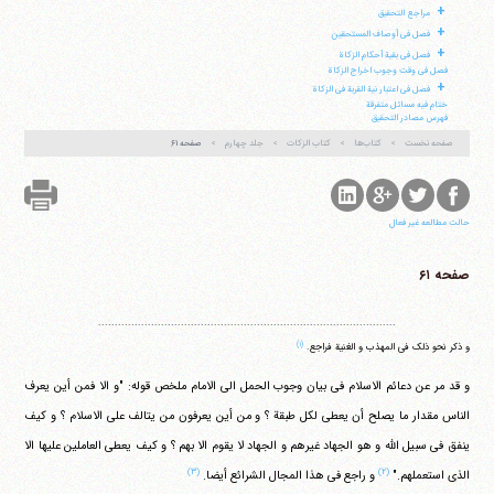
+
فکس
37740015-25-98+
مراجع التحقیق
+
فصل فی أوصاف المستحقین
+
فصل فی بقیة أحکام الزکاة
فصل فی وقت وجوب اخراج الزکاة
+
فصل فی اعتبار نیة القربة فی الزکاة
ختام فیه مسائل متفرقة
فهرس مصادر التحقیق
صفحه نخست
کتاب‌ها
کتاب الزکات
جلد چهارم
صفحه ۶۱
حالت مطالعه غیر فعال
صفحه ۶۱
..........................................................................................
(۱)
و ذکر نحو ذلک فی المهذب و الغنیة فراجع.
و قد مر عن دعائم الاسلام فی بیان وجوب الحمل الی الامام ملخص قوله: "و الا فمن أین یعرف
الناس مقدار ما یصلح أن یعطی لکل طبقة ؟ و من أین یعرفون من یتالف علی الاسلام ؟ و کیف
ینفق فی سبیل الله و هو الجهاد غیرهم و الجهاد لا یقوم الا بهم ؟ و کیف یعطی العاملین علیها الا
(۳)
(۲)
الذی استعملهم."
و راجع فی هذا المجال الشرائع أیضا.