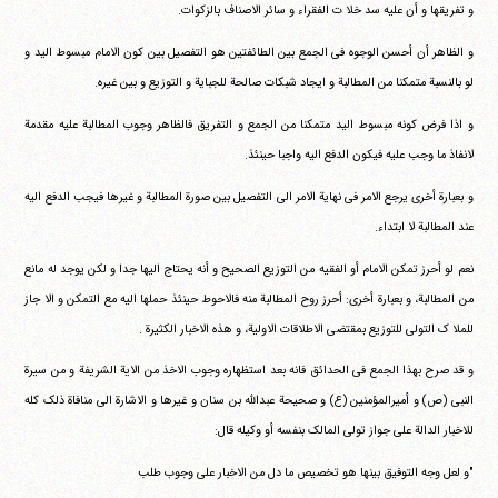
و تفریقها و أن علیه سد خلا ت الفقراء و سائر الاصناف بالزکوات.
و الظاهر أن أحسن الوجوه فی الجمع بین الطائفتین هو التفصیل بین کون الامام مبسوط الید و
لو بالنسبة متمکنا من المطالبة و ایجاد شبکات صالحة للجبایة و التوزیع و بین غیره.
و اذا فرض کونه مبسوط الید متمکنا من الجمع و التفریق فالظاهر وجوب المطالبة علیه مقدمة
لانفاذ ما وجب علیه فیکون الدفع الیه واجبا حینئذ.
و بعبارة أخری یرجع الامر فی نهایة الامر الی التفصیل بین صورة المطالبة و غیرها فیجب الدفع الیه
عند المطالبة لا ابتداء.
نعم لو أحرز تمکن الامام أو الفقیه من التوزیع الصحیح و أنه یحتاج الیها جدا و لکن یوجد له مانع
من المطالبة، و بعبارة أخری: أحرز روح المطالبة منه فالاحوط حینئذ حملها الیه مع التمکن و الا جاز
للملا ک التولی للتوزیع بمقتضی الاطلاقات الاولیة، و هذه الاخبار الکثیرة .
و قد صرح بهذا الجمع فی الحدائق فانه بعد استظهاره وجوب الاخذ من الایة الشریفة و من سیرة
النبی (ص) و أمیرالمؤمنین (ع) و صحیحة عبدالله بن سنان و غیرها و الاشارة الی منافاة ذلک کله
للاخبار الدالة علی جواز تولی المالک بنفسه أو وکیله قال:
"و لعل وجه التوفیق بینها هو تخصیص ما دل من الاخبار علی وجوب طلب