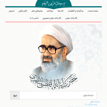
صفحه نخست
زندگینامه و گاهشمار
کتاب‌ها
سوگنامه
بیانیه‌های دفتر
کلام دیگران
تصاویر
نگارخانه صوتی
نگارخانه صوتی تصویری
تماس با ما
المجلد الاول
کتاب الزکاة |1|