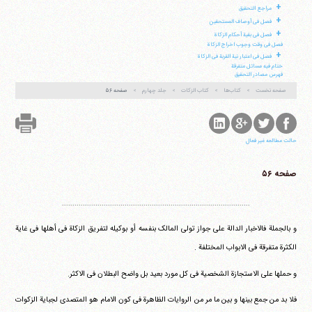
+
مراجع التحقیق
+
فصل فی أوصاف المستحقین
+
فصل فی بقیة أحکام الزکاة
فصل فی وقت وجوب اخراج الزکاة
+
فصل فی اعتبار نیة القربة فی الزکاة
ختام فیه مسائل متفرقة
فهرس مصادر التحقیق
صفحه نخست
کتاب‌ها
کتاب الزکات
جلد چهارم
صفحه ۵۶
حالت مطالعه غیر فعال
صفحه ۵۶
..........................................................................................
و بالجملة فالاخبار الدالة علی جواز تولی المالک بنفسه أو بوکیله لتفریق الزکاة فی أهلها فی غایة
الکثرة متفرقة فی الابواب المختلفة .
و حملها علی الاستجازة الشخصیة فی کل مورد بعید بل واضح البطلان فی الاکثر.
فلا بد من جمع بینها و بین ما مر من الروایات الظاهرة فی کون الامام هو المتصدی لجبایة الزکوات