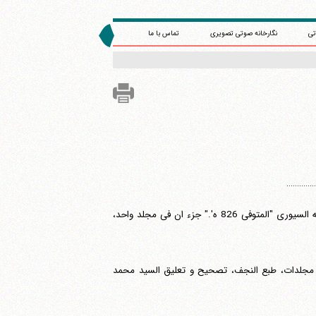
تی
نگارخانه صوتی تصویری
تماس با ما
.............
کنز العرفان "کنز العرفان فی فقه القرآن" للشیخ الاجل جمال الدین المقداد بن عبدالله السیوری "المتوفی 826 ه'." جزء ان فی مجلد واحد،
عشر مجلدات، طبع النجف، تصحیح و تعلیق السید محمد