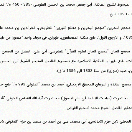
المبسوط لشیخ الطا
ق.
ت، طبع طهران، المکتبة الاسلامیة مع تصحیح الفاضل المتبحر الشیخ أبی الحسن
 صیدا(سوریا) من سنة 1333 الی 1356 ه'.ق).
تلفن 37740011-25-98+ تا 14
فکس
37740015-25-98+
مجمع الفائدة و البرهان للمحقق الاردبیلی، أحمد بن محمد "المتوفی 993 ه'." طبع جماعة المدرسین - قم.
مدقق الفاضل الشیخ محمد اسحاق الفیاض.
.