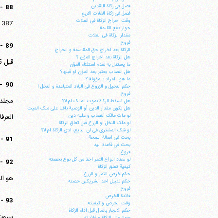
88 -
فصل فی زکاة النقدین
فصل فی زکاة الغلات الاربع
وقت اخراج الزکاة فی الغلات
1387 - 1393 ه'.
جواز دفع القیمة
مقدار الزکاة فی الغلات
فروع
89 -
الزکاة بعد اخراج حق المقاسمة و الخراج
هل الزکاة بعد اخراج المؤن ؟
قیل 1085، و الارجح الاول"، طبع مکتبة المصطفوی، طهران، فی مجلد واحد "مصورا من طبعة سنة 1298 ه'.ق."
ما یستدل به لعدم استثناء المؤن
هل النصاب یعتبر بعد المؤن او قبلها؟
ما هو ا لمراد بالمؤونة ؟
90 -
حکم النخیل و الزروع فی البلاد المتباعدة و النخل ا
فروع
مجلدا
هل تسقط الزکاة بموت المالک ام لا؟
هل یکون مقدار الدین أو الوصیة باقیا علی ملک المیت
العرفان،
لو مات مالک النصاب و علیه دین
لو ملک النخل او الزرع قبل تعلق الزکاة
لو شک المشتری فی ان البایع، ادی الزکاة ام لا؟
بحث فی اصالة الصحة
91 -
بحث فی قاعدة الید
فروع
لو تعدد انواع التمر اخذ من کل نوع بحصته
92 -
کیفیة تعلق الزکاة
حکم خرص الثمر و الزرع
هو ال
حکم تقبیل احد الشریکین حصته
فروع
فائدة الخرص
93 -
وقت الخرص و کیفیته
حکم الاتجار بالمال قبل اداء الزکاة
بیروت
جواز عزل الزکاة و فائدته