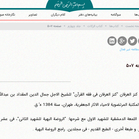
‌ها
سوگنامه
بیانیه‌های دفتر
کلام دیگران
تصاویر
نگارخانه صو
حه نخست
کتاب‌ها
کتاب الزکات
جلد چهارم
صفحه ۵۰۷
طالعه غیر فعال
۵۰۷
.............................................................................
مکتبة المرتضویة لاحیاء الاثار الجعفریة، طهران، سنة 1384 ه'.ق.
آیت‌الله منتظری
اللمعة الدمشقیة للشهید الاول مع شرحها: "الروضة البهیة للشهید الثانی"، فی 
وب سایت رسمی آیت‌الله منتظری
یران
،
قم
،
میدان مصلّی، بلوار شهید محمّد منتظری، كوچه شماره ٨
کد پستی: 3713744381
ر. و طبعة أخری - الطبع القدیم - فی مجلدین. راجع الروضة البهیة .