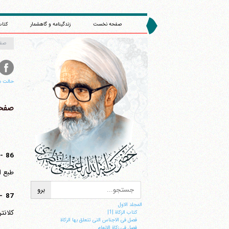
صفحه نخست
زندگینامه و گاهشمار
کتاب
صف
حالت م
صفحه 
86 -
طبع ال
87 -
ا
المجلد الاول
کلانت
کتاب الزکاة |1|
فصل فی الاجناس التی تتعلق بها الزکاة
فصل فی زکاة الانعام