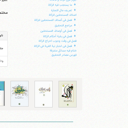
+
ما یستجب فیه الزکاة
+
تعریف مال التجارة
مختصر
اصناف المستحقین للزکاة
+
فصل فی أصناف المستحقین للزکاة
+
مراجع التحقیق
+
فصل فی أوصاف المستحقین
+
ناو
فصل فی بقیة أحکام الزکاة
فصل فی وقت وجوب اخراج الزکاة
+
فصل فی اعتبار نیة القربة فی الزکاة
جل
ختام فیه مسائل متفرقة
فهرس مصادر التحقیق
با 