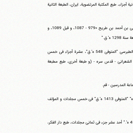
ئفة، أبی جعفر، محمد بن الحسن الطوسی «385 - 460 ه'." ثمانیة أجزاء، طبع المکتبة المرتضویة، ایران، الطبعة الثانیة
مجمع البحرین "مجمع البحرین و مطلع النیرین" للطریحی، فخرالدین بن محمد علی بن أحمد بن طریح «979 - 1087، و قیل 1089، و
مجمع البیان "مجمع البیان لعلوم القرآن" للطبرسی، أبی علی، الفضل بن الحسن الطبرسی "المتوفی 548 ه'.ق"، عشرة أجزاء فی خمس
 الشعرانی - قدس سره - (و طبعة أخری، طبع مطبعة
المحاضرات (مباحث الالفاظ فی علم الاصول) محاضرات آیة الله العظمی الخوئی "قده" "المتوفی 1413 ه'.ق" فی خمس مجلدات و المؤلف
المحلی لابن حزم الاندلسی، أبی محمد، علی بن أحمد بن سعید بن حزم "المتوفی 456 ه'." أحد عشر جزء فی ثمانی مجلدات، طبع دار الفکر،