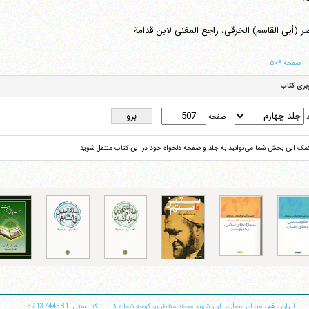
 (أبی القاسم) الخرقی، راجع المغنی لابن قدامة
صفحه ۵۰۶
بری کتاب
د
صفحه
کمک این بخش شما می‌توانید به جلد و صفحه دلخواه خود در این کتاب منتقل شوید
ایران
،
قم
،
میدان مصلّی، بلوار شهید محمّد منتظری، كوچه شماره ٨
کد پستی: 3713744381