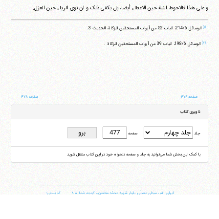
و علی هذا فالاحوط النیة حین الاعطاء أیضا، بل یکفی ذلک و ان نوی الریاء حین العزل.
(۱)
الوسائل ‏214/6، الباب 52 من أبواب المستحقین للزکاة، الحدیث 3.
(۲)
الوسائل ‏198/6، الباب 39 من أبواب المستحقین للزکاة .
صفحه ۴۷۶
صفحه ۴۷۸
ناوبری کتاب
جلد
صفحه
با کمک این بخش شما می‌توانید به جلد و صفحه دلخواه خود در این کتاب منتقل شوید
ایران
،
قم
،
میدان مصلّی، بلوار شهید محمّد منتظری، كوچه شماره ٨
کد پستی:
3713744381
تلفن
14-37740011-25-0098
فکس
37740015-25-0098