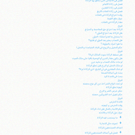
فصل فی الاجناس التی تتعلق بها الزکاة
فصل فی زکاة الانعام
فصل فی زکاة النقدین
فصل فی زکاة الغلات الاربع
وقت اخراج الزکاة فی الغلات
جواز دفع القیمة
مقدار الزکاة فی الغلات
فروع
الزکاة بعد اخراج حق المقاسمة و الخراج
هل الزکاة بعد اخراج المؤن ؟
ما یستدل به لعدم استثناء المؤن
هل النصاب یعتبر بعد المؤن او قبلها؟
ما هو ا لمراد بالمؤونة ؟
آیت‌الله منتظری
حکم النخیل و الزروع فی البلاد المتباعدة و النخل ا
وب سایت رسمی آیت‌الله منتظری
فروع
ایران
،
قم
،
میدان مصلّی، بلوار شهید محمّد منتظری، كوچه
هل تسقط الزکاة بموت المالک ام لا؟
شماره ٨
کد پستی: 3713744381
هل یکون مقدار الدین أو الوصیة باقیا علی ملک المیت
لو مات مالک النصاب و علیه دین
لو ملک النخل او الزرع قبل تعلق الزکاة
لو شک المشتری فی ان البایع، ادی الزکاة ام لا؟
بحث فی اصالة الصحة
بحث فی قاعدة الید
فروع
لو تعدد انواع التمر اخذ من کل نوع بحصته
تلفن 37740011-25-98+ تا 14
کیفیة تعلق الزکاة
فکس
37740015-25-98+
حکم خرص الثمر و الزرع
حکم تقبیل احد الشریکین حصته
فروع
فائدة الخرص
وقت الخرص و کیفیته
حکم الاتجار بالمال قبل اداء الزکاة
جواز عزل الزکاة و فائدته
+
ما یستجب فیه الزکاة
+
تعریف مال التجارة
اصناف المستحقین للزکاة
+
فصل فی أصناف المستحقین للزکاة