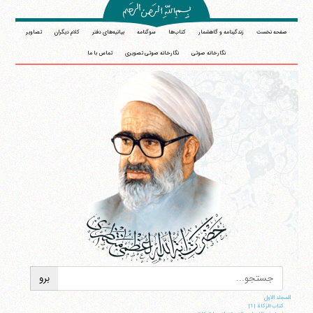
صفحه نخست
زندگینامه و گاهشمار
کتاب‌ها
سوگنامه
بیانیه‌های دفتر
کلام دیگران
تصاویر
نگارخانه صوتی
نگارخانه صوتی تصویری
تماس با ما
المجلد الاول
کتاب الزکاة |1|