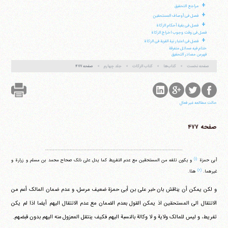
+
مراجع التحقیق
+
فصل فی أوصاف المستحقین
+
فصل فی بقیة أحکام الزکاة
فصل فی وقت وجوب اخراج الزکاة
+
فصل فی اعتبار نیة القربة فی الزکاة
ختام فیه مسائل متفرقة
فهرس مصادر التحقیق
صفحه نخست
کتاب‌ها
کتاب الزکات
جلد چهارم
صفحه ۴۷۷
حالت مطالعه غیر فعال
صفحه ۴۷۷
..........................................................................................
(۱)
أبی حمزة
و یکون تلفه من المستحقین مع عدم التفریط کما یدل علی ذلک صحاح محمد بن مسلم و زرارة و
(۲)
غیرهما.
هذا.
و لکن یمکن أن یناقش بان خبر علی بن أبی حمزة ضعیف مرسل، و عدم ضمان المالک أعم من
الانتقال الی المستحقین اذ یمکن القول بعدم الضمان مع عدم الانتقال الیهم أیضا اذا لم یکن
تفریط، و لیس للمالک ولایة و لا وکالة بالنسبة الیهم فکیف ینتقل المعزول منه الیهم بدون قبضهم.