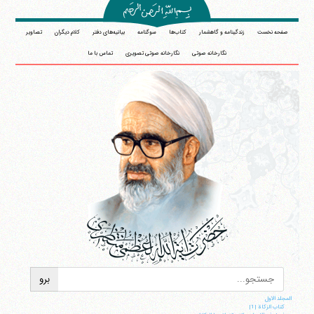
صفحه نخست
زندگینامه و گاهشمار
کتاب‌ها
سوگنامه
بیانیه‌های دفتر
کلام دیگران
تصاویر
نگارخانه صوتی
نگارخانه صوتی تصویری
تماس با ما
المجلد الاول
کتاب الزکاة |1|