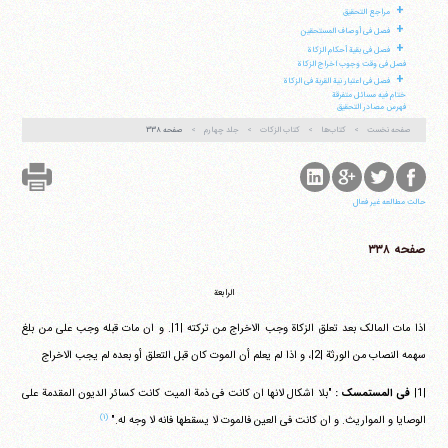
+
مراجع التحقیق
+
فصل فی أوصاف المستحقین
+
فصل فی بقیة أحکام الزکاة
فصل فی وقت وجوب اخراج الزکاة
+
فصل فی اعتبار نیة القربة فی الزکاة
ختام فیه مسائل متفرقة
فهرس مصادر التحقیق
صفحه نخست
کتاب‌ها
کتاب الزکات
جلد چهارم
صفحه ۳۳۸
حالت مطالعه غیر فعال
صفحه ۳۳۸
الرابعة
اذا مات المالک بعد تعلق الزکاة وجب الاخراج من ترکته |1|. و ان مات قبله وجب علی من بلغ
سهمه النصاب من الورثة |2|، و اذا لم یعلم أن الموت کان قبل التعلق أو بعده لم یجب الاخراج
|1|
فی المستمسک :
"بلا اشکال لانها ان کانت فی ذمة المیت کانت کسائر الدیون المقدمة علی
(۱)
الوصایا و المواریث. و ان کانت فی العین فالموت لا یسقطها فانه لا وجه له."