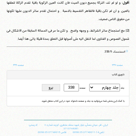
أقول:
و لو لم تف الترکة بجمیع دیون المیت فان کانت العین الزکویة باقیة تقدم الزکاة لتعلقها
بالعین. و ان لم تکن باقیة فالظاهر التقسیط بالنسبة . و احتمال تقدم سائر الدیون علیها لکونها
من حقوق الناس ضعیف.
|2| مع استجماع سائر الشرائط، و وجهه واضح . و لکن ما مر فی المسالة السابقة من الاشکال فی
شمول النصوص و الفتاوی لما انتقل الیه علی أصولها قبل التعلق بمدة قلیلة یاتی هنا أیضا.
(۱)
المستمسک ‏358/9.
صفحه ۳۳۷
صفحه ۳۳۹
ناوبری کتاب
جلد
صفحه
با کمک این بخش شما می‌توانید به جلد و صفحه دلخواه خود در این کتاب منتقل شوید
ایران
،
قم
،
میدان مصلّی، بلوار شهید محمّد منتظری، كوچه شماره ٨
کد پستی:
3713744381
تلفن
14-37740011-25-0098
فکس
37740015-25-0098