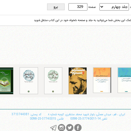
د
صفحه
کمک این بخش شما می‌توانید به جلد و صفحه دلخواه خود در این کتاب منتقل شوید
ایران
،
قم
،
میدان مصلّی، بلوار شهید محمّد منتظری، كوچه شماره ٨
کد پستی: 3713744381
تلفن
14-37740011-25-0098
فکس
37740015-25-0098