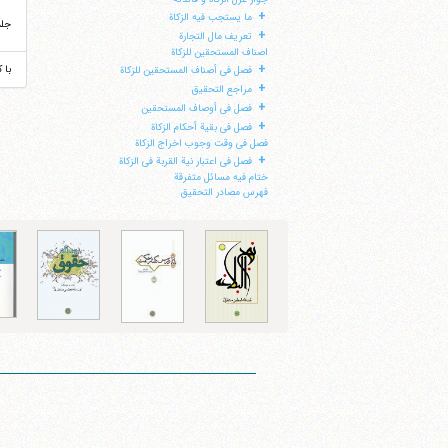
+
ما یستجب فیه الزکاة
جل
+
تعریف مال التجارة
اصناف المستحقین للزکاة
+
با 
فصل فی أصناف المستحقین للزکاة
+
مراجع التحقیق
+
فصل فی أوصاف المستحقین
+
فصل فی بقیة أحکام الزکاة
فصل فی وقت وجوب اخراج الزکاة
+
فصل فی اعتبار نیة القربة فی الزکاة
ختام فیه مسائل متفرقة
فهرس مصادر التحقیق