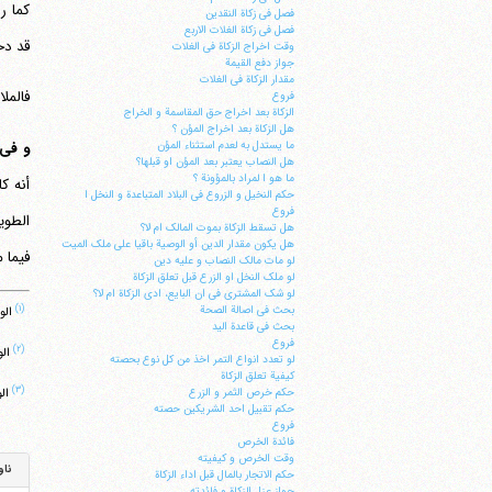
کما ر
فصل فی زکاة النقدین
فصل فی زکاة الغلات الاربع
قد دخ
وقت اخراج الزکاة فی الغلات
جواز دفع القیمة
مقدار الزکاة فی الغلات
فالمل
فروع
الزکاة بعد اخراج حق المقاسمة و الخراج
هل الزکاة بعد اخراج المؤن ؟
و فی 
ما یستدل به لعدم استثناء المؤن
هل النصاب یعتبر بعد المؤن او قبلها؟
ما هو ا لمراد بالمؤونة ؟
أنه ک
حکم النخیل و الزروع فی البلاد المتباعدة و النخل ا
فروع
الطوی
هل تسقط الزکاة بموت المالک ام لا؟
هل یکون مقدار الدین أو الوصیة باقیا علی ملک المیت
فیما 
لو مات مالک النصاب و علیه دین
لو ملک النخل او الزرع قبل تعلق الزکاة
لو شک المشتری فی ان البایع، ادی الزکاة ام لا؟
(۱)
بحث فی اصالة الصحة
الوسائل ‏331/1، ال
بحث فی قاعدة الید
فروع
(۲)
الوسائل ‏343/5، البا
لو تعدد انواع التمر اخذ من کل نوع بحصته
کیفیة تعلق الزکاة
(۳)
حکم خرص الثمر و الزرع
الوسائل ‏336/5، الب
حکم تقبیل احد الشریکین حصته
فروع
فائدة الخرص
وقت الخرص و کیفیته
ناو
حکم الاتجار بالمال قبل اداء الزکاة
جواز عزل الزکاة و فائدته