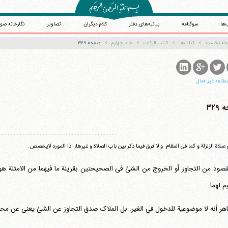
‌ها
سوگنامه
بیانیه‌های دفتر
کلام دیگران
تصاویر
نگارخانه صو
حه نخست
کتاب‌ها
کتاب الزکات
جلد چهارم
صفحه ۳۲۹
طالعه غیر فعال
۳۲۹
.............................................................................
صلاة الزلزلة و کما فی المقام. و لا فرق فیما ذکر بین باب الصلاة و غیرها، اذا المورد لایخصص.
قصود من التجاوز أو الخروج من الشئ فی الصحیحتین بقرینة ما فیهما من الامثلة ه
آیت‌الله منتظری
م لهما.
وب سایت رسمی آیت‌الله منتظری
یران
،
قم
،
میدان مصلّی، بلوار شهید محمّد منتظری، كوچه شماره ٨
کد پستی: 3713744381
اهر أنه لا موضوعیة للدخول فی الغیر. بل الملاک صدق التجاوز عن الشئ یعنی عن محله،