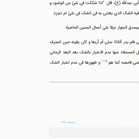
 أبی عبدالله (ع)، قال: "اذا شککت فی شئ من الوضوء و
 الشک الذی یعتنی به فی الشک فی شئ لم تجزه.
یصدق الجواز عرفا علی أعمال السنین الماضیة .
فلم یدر أثلاثا صلی أم أربعا و کان یقینه حین انصرف
 المستفاد منها عدم الاعتبار بالشک بعد البعد الزمانی
(۳)
ضی فامضه کما هو."
و ظهورها فی عدم اعتبار الشک
صفحه ۳۳۰