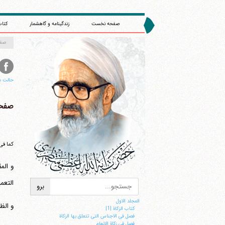
صفحه نخست
زندگینامه و گاهشمار
کتاب
صف
حالت م
صفحه 
کما فی 
و الم
التعمی
ا
المجلد الاول
و الظ
کتاب الزکاة |1|
فصل فی الاجناس التی تتعلق بها الزکاة
فصل فی زکاة الانعام