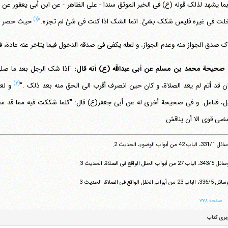
بما یشهد لذلک قوله (ع) فی الخبر الموثق سندا - علی الظاهر - عن ابن أبی یعفور عن
(۱)
لت فی غیره فلیس شکک بشئ. انما الشک اذا کنت فی شئ لم تجزه."
حیث حصر فیه
اک صدق الجواز منه وعدم الجواز. و لعله یکفی فی صدقه الدخول فیما یتاخر عنه عادة، ف
صحیحة محمد بن مسلم عن أبی عبدالله (ع) أنه قال:
"اذا شک الرجل بعد ما صلی 
(۲)
ان قد أتم لم یعد الصلاة، و کان حین انصرف أقرب الی الحق منه بعد ذلک ."
و لعل
ل، فتامل. و فی صحیحة أخری له عن أبی جعفر(ع) قال: "کلما شککت فیه مما قد م
تلفن 37740011-25-98+ تا 14
مضی قوی الا أن یناقش
فکس
37740015-25-98+
باب 42 من أبواب الوضوء، الحدیث 2.
ب 27 من أبواب الخلل الواقع فی الصلاة، الحدیث 3.
اب 23 من أبواب الخلل الواقع فی الصلاة، الحدیث 3.
صفحه ۳۲۸
بری کتاب