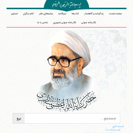
صفحه نخست
زندگینامه و گاهشمار
کتاب‌ها
سوگنامه
بیانیه‌های دفتر
کلام دیگران
تصاویر
نگارخانه صوتی
نگارخانه صوتی تصویری
تماس با ما
المجلد الاول
کتاب الزکاة |1|