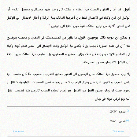
أقول:
قد أطال الفقهاء البحث فی المقام و سلک کل واحد منهم مسلکا. و محصل الکلام أن
الوکیل ان کان وکیلا فی الایصال فقط بان أخرجها المالک بنیة الزکاة و أحال الایصال الی الوکیل
ففی المتن: "لا بد من تولی المالک للنیة حین الدفع الی الوکیل."
و یمکن أن یوجه ذلک بوجهین: الاول:
ما یظهر من المستمسک فی المقام، و محصله بتوضیح
منا: "أن فی هذه الصورة لایجب بل لا یکفی نیة الوکیل وقت الایصال الی الفقیر لعدم کونه وکیلا
فی الاداء و الایتاء و وزانه فی ذلک وزان الصغیر و المجنون، بل الواجب نیة المالک حین الدفع
الی الوکیل لانه زمان صدور الفعل عنه.
ولا یلزم حصول نیة المالک حال الوصول الی الفقیر لصدق التقرب بالمسبب اذا کان متسببا الیه
بفعل السبب و تکون النیة قبل وقوع الواجب لا حال وقوعه، نظیر المسببات التولیدیة کالقتل و
نحوه، حیث ان زمان صدور الفعل من الفاعل هو زمان ایجاده للسبب کالرمی مثلا فینسب القتل
الیه ولو فرض موته فی زمان
(۱)
التذکرة ‏243/1.
(۲)
المنتهی ‏516/1.
صفحه ۲۸۵
صفحه ۲۸۷