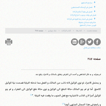
+
مراجع التحقیق
+
فصل فی أوصاف المستحقین
+
فصل فی بقیة أحکام الزکاة
فصل فی وقت وجوب اخراج الزکاة
+
فصل فی اعتبار نیة القربة فی الزکاة
ختام فیه مسائل متفرقة
فهرس مصادر التحقیق
صفحه نخست
کتاب‌ها
کتاب الزکات
جلد چهارم
صفحه ۲۸۶
حالت مطالعه غیر فعال
صفحه ۲۸۶
..........................................................................................
لم یجزئه، و به قال الشافعی و أحمد لان الفرض یتعلق بالمالک و الاجزاء یقع عنه.
و یحتمل الاجزاء لو نوی الوکیل لانه نائب عن المالک و الفعل مما تدخله النیابة فصحت نیة الوکیل
کالحج. أما لو لم ینو المالک حالة الدفع الی الوکیل و نوی حالة دفع الوکیل الی الفقراء و لم ینو
(۱)
الوکیل أجزا لان النائب لااعتباربه مع فعل المنوب ما وقعت فیه النیابة ."
(۲)
و راجع فی هذا المجال المنتهی أیضا