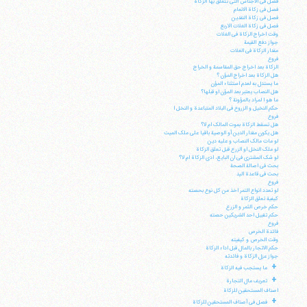
فصل فی الاجناس التی تتعلق بها الزکاة
فصل فی زکاة الانعام
فصل فی زکاة النقدین
فصل فی زکاة الغلات الاربع
وقت اخراج الزکاة فی الغلات
جواز دفع القیمة
مقدار الزکاة فی الغلات
فروع
الزکاة بعد اخراج حق المقاسمة و الخراج
هل الزکاة بعد اخراج المؤن ؟
ما یستدل به لعدم استثناء المؤن
هل النصاب یعتبر بعد المؤن او قبلها؟
ما هو ا لمراد بالمؤونة ؟
حکم النخیل و الزروع فی البلاد المتباعدة و النخل ا
فروع
هل تسقط الزکاة بموت المالک ام لا؟
هل یکون مقدار الدین أو الوصیة باقیا علی ملک المیت
لو مات مالک النصاب و علیه دین
لو ملک النخل او الزرع قبل تعلق الزکاة
لو شک المشتری فی ان البایع، ادی الزکاة ام لا؟
بحث فی اصالة الصحة
بحث فی قاعدة الید
فروع
آیت‌الله منتظری
لو تعدد انواع التمر اخذ من کل نوع بحصته
وب سایت رسمی آیت‌الله منتظری
کیفیة تعلق الزکاة
ایران
،
قم
،
میدان مصلّی، بلوار شهید محمّد منتظری، كوچه
حکم خرص الثمر و الزرع
شماره ٨
کد پستی: 3713744381
حکم تقبیل احد الشریکین حصته
فروع
فائدة الخرص
وقت الخرص و کیفیته
حکم الاتجار بالمال قبل اداء الزکاة
جواز عزل الزکاة و فائدته
+
ما یستجب فیه الزکاة
تلفن 37740011-25-98+ تا 14
+
تعریف مال التجارة
فکس
37740015-25-98+
اصناف المستحقین للزکاة
+
فصل فی أصناف المستحقین للزکاة