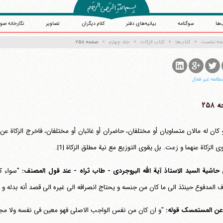
‌ها
سوگنامه
بیانیه‌های دفتر
کلام دیگران
تصاویر
نگارخانه صو
حه نخست
کتاب‌ها
کتاب الزکات
جلد چهارم
صفحه ۲۵۸
طالعه غیر فعال
۲۵۸
 کان له مالان متساویان أو مختلفان، حاضران أو غائبان أو مختلفان، فاخرج الزکاة عن
ی الزکاة عنهما و زعت. بل یقوی التوزیع مع نیة مطلق الزکاة |1|.
حاشیة السید الاستاذ آیة الله البروجردی - طاب ثراه - عند قول المصنف:
"سواء ک
آیت‌الله منتظری
وب سایت رسمی آیت‌الله منتظری
 المدفوع حینئذ الی ما کان من جنسه و یحتاج انصرافه الی غیره الی قصد أنه بدله و ق
یران
،
قم
،
میدان مصلّی، بلوار شهید محمّد منتظری، كوچه شماره ٨
کد پستی: 3713744381
عن المستمسک قوله:
"و ان کان من نفس الواجب الاصلی فهو معین فی نفسه ولا مجا