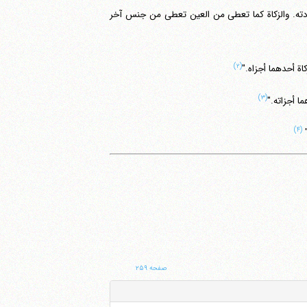
ادته. والزکاة کما تعطی من العین تعطی من جنس آخر
(۲)
ة أحدهما أجزاه."
(۳)
ا أجزاته."
(۴)
"
صفحه ۲۵۹