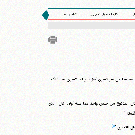
تی
نگارخانه صوتی تصویری
تماس با ما
 أحدهما من غیر تعیین أجزاه، و له التعیین بعد ذلک .
ان المدفوع من جنس واحد مما علیه أولا." قال: "لکن
یمته."
(۱)
ل للتعیین."