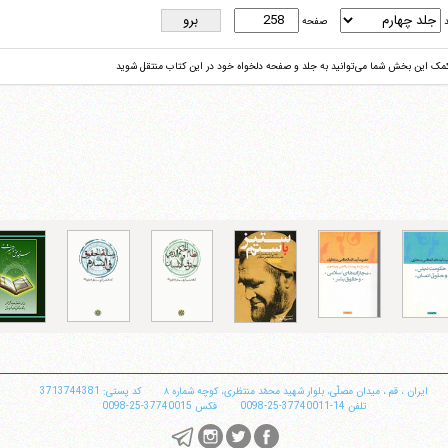
د
صفحه
کمک این بخش شما می‌توانید به جلد و صفحه دلخواه خود در این کتاب منتقل شوید
ایران
،
قم
،
میدان مصلّی، بلوار شهید محمّد منتظری، كوچه شماره ٨
کد پستی: 3713744381
تلفن
14-37740011-25-0098
فکس
37740015-25-0098