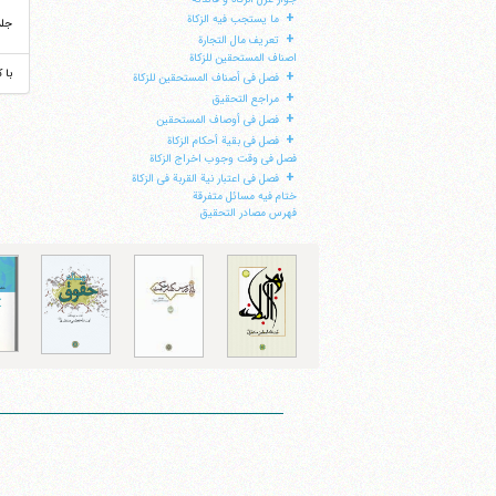
+
ما یستجب فیه الزکاة
جل
+
تعریف مال التجارة
اصناف المستحقین للزکاة
با 
+
فصل فی أصناف المستحقین للزکاة
+
مراجع التحقیق
+
فصل فی أوصاف المستحقین
+
فصل فی بقیة أحکام الزکاة
فصل فی وقت وجوب اخراج الزکاة
+
فصل فی اعتبار نیة القربة فی الزکاة
ختام فیه مسائل متفرقة
فهرس مصادر التحقیق