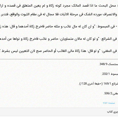
:
محل البحث ما اذا قصد المالک مجرد کونه زکاة و لم یعین المتعلق فی قصده و ار
 والانصراف مورده الشک فی مرحلة الاثبات فلا مجال له فی مقام الثبوت والواقع، فتدبر.
فی المبسوط: "و ان کان له مال غائب و مثله حاضر فاخرج زکاة أحدهما و قال: هذه زکا
 فی الشرائع: "و لو کان له مالان متساویان: حاضر و غائب فاخرج زکاة و نواها عن أحدهم
 فی المغنی: "و لو قال: هذا زکاة مالی الغائب أو الحاضر صح لان التعیین لیس بشرط.
تلفن 37740011-25-98+ تا 14
تمسک ‏348/9.
فکس
37740015-25-98+
وط ‏232/1.
169/ (=طبعة أخری 128/).
ی ‏506/2.
صفحه ۲۵۷
بری کتاب