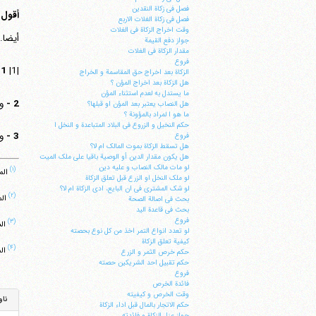
فصل فی زکاة النقدین
أقول
فصل فی زکاة الغلات الاربع
وقت اخراج الزکاة فی الغلات
أیضا.
جواز دفع القیمة
مقدار الزکاة فی الغلات
فروع
1 -
|1|
الزکاة بعد اخراج حق المقاسمة و الخراج
هل الزکاة بعد اخراج المؤن ؟
ما یستدل به لعدم استثناء المؤن
2 -
و
هل النصاب یعتبر بعد المؤن او قبلها؟
ما هو ا لمراد بالمؤونة ؟
حکم النخیل و الزروع فی البلاد المتباعدة و النخل ا
3 -
و
فروع
هل تسقط الزکاة بموت المالک ام لا؟
هل یکون مقدار الدین أو الوصیة باقیا علی ملک المیت
لو مات مالک النصاب و علیه دین
(۱)
المس
لو ملک النخل او الزرع قبل تعلق الزکاة
لو شک المشتری فی ان البایع، ادی الزکاة ام لا؟
(۲)
المبس
بحث فی اصالة الصحة
بحث فی قاعدة الید
فروع
(۳)
الشرائع ‏1
لو تعدد انواع التمر اخذ من کل نوع بحصته
کیفیة تعلق الزکاة
(۴)
المغن
حکم خرص الثمر و الزرع
حکم تقبیل احد الشریکین حصته
فروع
فائدة الخرص
وقت الخرص و کیفیته
ناو
حکم الاتجار بالمال قبل اداء الزکاة
جواز عزل الزکاة و فائدته