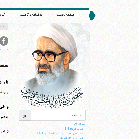
صفحه نخست
زندگینامه و گاهشمار
کتاب
صف
حالت م
صفحه 
بل لو
ولو نو
و فی 
ینصرف
ا
المجلد الاول
کتاب الزکاة |1|
و مر 
فصل فی الاجناس التی تتعلق بها الزکاة
فصل فی زکاة الانعام