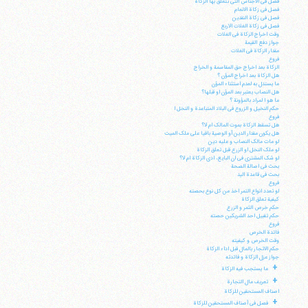
فصل فی الاجناس التی تتعلق بها الزکاة
فصل فی زکاة الانعام
فصل فی زکاة النقدین
فصل فی زکاة الغلات الاربع
وقت اخراج الزکاة فی الغلات
جواز دفع القیمة
مقدار الزکاة فی الغلات
فروع
الزکاة بعد اخراج حق المقاسمة و الخراج
هل الزکاة بعد اخراج المؤن ؟
ما یستدل به لعدم استثناء المؤن
هل النصاب یعتبر بعد المؤن او قبلها؟
ما هو ا لمراد بالمؤونة ؟
حکم النخیل و الزروع فی البلاد المتباعدة و النخل ا
فروع
هل تسقط الزکاة بموت المالک ام لا؟
هل یکون مقدار الدین أو الوصیة باقیا علی ملک المیت
لو مات مالک النصاب و علیه دین
لو ملک النخل او الزرع قبل تعلق الزکاة
لو شک المشتری فی ان البایع، ادی الزکاة ام لا؟
بحث فی اصالة الصحة
بحث فی قاعدة الید
فروع
آیت‌الله منتظری
لو تعدد انواع التمر اخذ من کل نوع بحصته
وب سایت رسمی آیت‌الله منتظری
کیفیة تعلق الزکاة
ایران
،
قم
،
میدان مصلّی، بلوار شهید محمّد منتظری، كوچه
حکم خرص الثمر و الزرع
شماره ٨
کد پستی: 3713744381
حکم تقبیل احد الشریکین حصته
فروع
فائدة الخرص
وقت الخرص و کیفیته
حکم الاتجار بالمال قبل اداء الزکاة
جواز عزل الزکاة و فائدته
+
ما یستجب فیه الزکاة
تلفن 37740011-25-98+ تا 14
+
تعریف مال التجارة
فکس
37740015-25-98+
اصناف المستحقین للزکاة
+
فصل فی أصناف المستحقین للزکاة