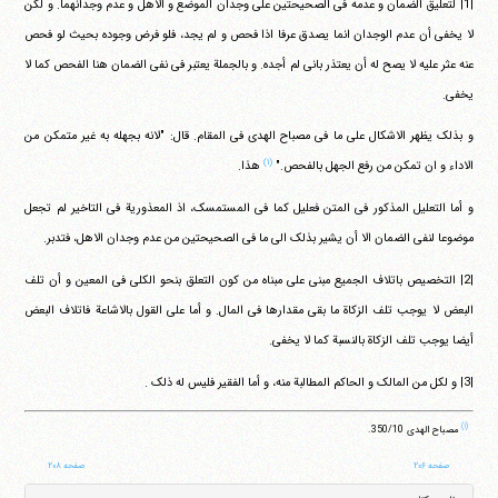
|1| لتعلیق الضمان و عدمه فی الصحیحتین علی وجدان الموضع و الاهل و عدم وجدانهما. و لکن
لا یخفی أن عدم الوجدان انما یصدق عرفا اذا فحص و لم یجد، فلو فرض وجوده بحیث لو فحص
عنه عثر علیه لا یصح له أن یعتذر بانی لم أجده. و بالجملة یعتبر فی نفی الضمان هنا الفحص کما لا
یخفی.
و بذلک یظهر الاشکال علی ما فی مصباح الهدی فی المقام. قال: "لانه بجهله به غیر متمکن من
(۱)
الاداء و ان تمکن من رفع الجهل بالفحص."
هذا.
و أما التعلیل المذکور فی المتن فعلیل کما فی المستمسک، اذ المعذوریة فی التاخیر لم تجعل
موضوعا لنفی الضمان الا أن یشیر بذلک الی ما فی الصحیحتین من عدم وجدان الاهل، فتدبر.
|2| التخصیص باتلاف الجمیع مبنی علی مبناه من کون التعلق بنحو الکلی فی المعین و أن تلف
البعض لا یوجب تلف الزکاة ما بقی مقدارها فی المال. و أما علی القول بالاشاعة فاتلاف البعض
أیضا یوجب تلف الزکاة بالنسبة کما لا یخفی.
|3| و لکل من المالک و الحاکم المطالبة منه، و أما الفقیر فلیس له ذلک .
(۱)
مصباح الهدی ‏350/10.
صفحه ۲۰۶
صفحه ۲۰۸