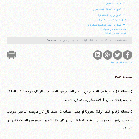
+
مراجع التحقیق
+
فصل فی أوصاف المستحقین
+
فصل فی بقیة أحکام الزکاة
فصل فی وقت وجوب اخراج الزکاة
+
فصل فی اعتبار نیة القربة فی الزکاة
ختام فیه مسائل متفرقة
فهرس مصادر التحقیق
صفحه نخست
کتاب‌ها
کتاب الزکات
جلد چهارم
صفحه ۲۰۷
حالت مطالعه غیر فعال
صفحه ۲۰۷
(المسالة 2):
یشترط فی الضمان مع التاخیر العلم بوجود المستحق. فلو کان موجودا لکن المالک
لم یعلم به فلا ضمان |1| لانه معذور حینئذ فی التاخیر.
(المسالة 3):
لو أتلف الزکاة المعزولة أو جمیع النصاب |2| متلف فان کان مع عدم التاخیر الموجب
للضمان یکون الضمان علی المتلف فقط|3|. و ان کان مع التاخیر المزبور من المالک فکل من
المالک