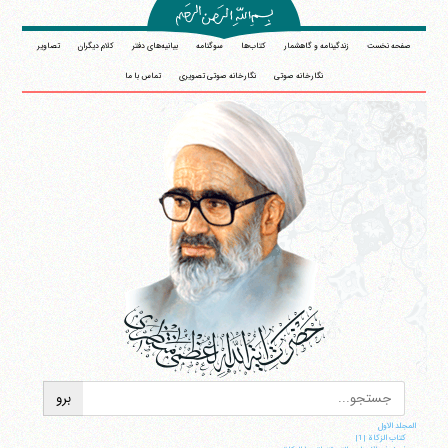
صفحه نخست
زندگینامه و گاهشمار
کتاب‌ها
سوگنامه
بیانیه‌های دفتر
کلام دیگران
تصاویر
نگارخانه صوتی
نگارخانه صوتی تصویری
تماس با ما
المجلد الاول
کتاب الزکاة |1|