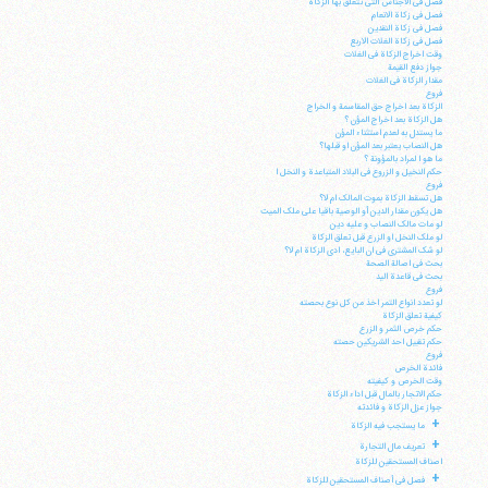
فصل فی الاجناس التی تتعلق بها الزکاة
فصل فی زکاة الانعام
فصل فی زکاة النقدین
فصل فی زکاة الغلات الاربع
وقت اخراج الزکاة فی الغلات
جواز دفع القیمة
مقدار الزکاة فی الغلات
فروع
الزکاة بعد اخراج حق المقاسمة و الخراج
هل الزکاة بعد اخراج المؤن ؟
ما یستدل به لعدم استثناء المؤن
هل النصاب یعتبر بعد المؤن او قبلها؟
ما هو ا لمراد بالمؤونة ؟
حکم النخیل و الزروع فی البلاد المتباعدة و النخل ا
فروع
هل تسقط الزکاة بموت المالک ام لا؟
هل یکون مقدار الدین أو الوصیة باقیا علی ملک المیت
لو مات مالک النصاب و علیه دین
لو ملک النخل او الزرع قبل تعلق الزکاة
لو شک المشتری فی ان البایع، ادی الزکاة ام لا؟
بحث فی اصالة الصحة
بحث فی قاعدة الید
فروع
لو تعدد انواع التمر اخذ من کل نوع بحصته
کیفیة تعلق الزکاة
حکم خرص الثمر و الزرع
آیت‌الله منتظری
حکم تقبیل احد الشریکین حصته
وب سایت رسمی آیت‌الله منتظری
فروع
ایران
،
قم
،
میدان مصلّی، بلوار شهید محمّد منتظری، كوچه
فائدة الخرص
شماره ٨
کد پستی: 3713744381
وقت الخرص و کیفیته
حکم الاتجار بالمال قبل اداء الزکاة
جواز عزل الزکاة و فائدته
+
ما یستجب فیه الزکاة
+
تعریف مال التجارة
اصناف المستحقین للزکاة
+
تلفن 37740011-25-98+ تا 14
فصل فی أصناف المستحقین للزکاة