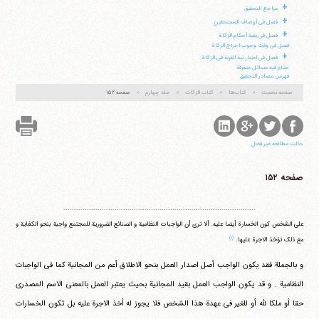
+
فکس
37740015-25-98+
مراجع التحقیق
+
فصل فی أوصاف المستحقین
+
فصل فی بقیة أحکام الزکاة
فصل فی وقت وجوب اخراج الزکاة
+
فصل فی اعتبار نیة القربة فی الزکاة
ختام فیه مسائل متفرقة
فهرس مصادر التحقیق
صفحه نخست
کتاب‌ها
کتاب الزکات
جلد چهارم
صفحه ۱۵۲
حالت مطالعه غیر فعال
صفحه ۱۵۲
..........................................................................................
علی الشخص کون الخسارة أیضا علیه. ألا تری أن الواجبات النظامیة و الصنائع الضروریة للمجتمع واجبة بنحو الکفایة و
(۱)
مع ذلک تؤخذ الاجرة علیها.
و بالجملة فقد یکون الواجب أصل اصدار العمل بنحو الاطلاق أعم من المجانیة کما فی الواجبات
النظامیة . و قد یکون الواجب العمل بقید المجانیة بحیث یعتبر العمل بالمعنی الاسم المصدری
حقا أو ملکا لله أو للغیر فی عهدة هذا الشخص فلا یجوز له أخذ الاجرة علیه بل تکون الخسارات