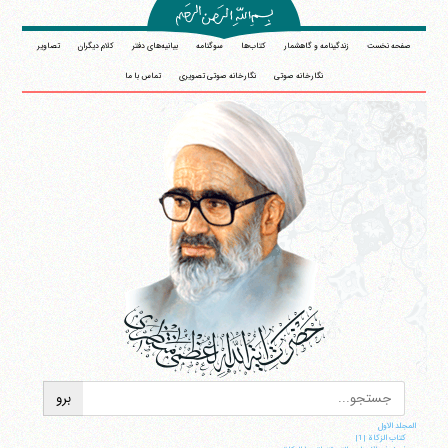
صفحه نخست
زندگینامه و گاهشمار
کتاب‌ها
سوگنامه
بیانیه‌های دفتر
کلام دیگران
تصاویر
نگارخانه صوتی
نگارخانه صوتی تصویری
تماس با ما
المجلد الاول
کتاب الزکاة |1|