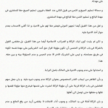
علی عهدته.
و مسالة تسلیم المبیع و الثمن من قبیل الثانی عند العقلاء فیرون تسلیم المبیع حقا للمشتری فی
عهدة البائع و تسلیم الثمن حقا للبائع فی عهدة المشتری.
و لعل من هذا القبیل أیضا تجهیز الموتی فیعتبر حقا لهم علی الاحیاء و لذا أفتی الاصحاب بعدم
جواز أخذ الاجرة علیه.
و لکن لم یثبت کون ایتاء الزکاة و الضرائب الاسلامیة أیضا من هذا القبیل، بل مقتضی القول
بالشرکة فی باب الزکاة و الخمس أن تکون مؤونة افراز حق أحد الشریکین علی عهدة نفسه لکونه
فی طریق مصلحته، و لیس علی الشریک الاخر الا عدم الحبس و عدم الحیلولة بینه و بین حقه.
هذا.
و استدلوا علی عدم وجوب الاجرة علی المالک باصل البراءة .
و بأن الظاهر من ایجاب القدر المخصوص بعنوان الزکاة عدم وجوب غیره علیه. و بان جعل سهم
للعاملین فی باب الزکاة قرینة علی أن مؤونة الزکاة اعتبرت علی نفسها فیخرج منها مؤونة قبضها و
نقلها و حفظها حتی توصل الی أهلها.
و بان الزکاة أمانة فی ید المالک، و وجوب أداء الامانات لا یقتضی أزید من رفع المانع و عدم