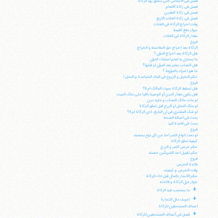
فصل فی الاجناس التی تتعلق بها الزکاة
فصل فی زکاة الانعام
فصل فی زکاة النقدین
فصل فی زکاة الغلات الاربع
وقت اخراج الزکاة فی الغلات
جواز دفع القیمة
مقدار الزکاة فی الغلات
فروع
الزکاة بعد اخراج حق المقاسمة و الخراج
هل الزکاة بعد اخراج المؤن ؟
ما یستدل به لعدم استثناء المؤن
هل النصاب یعتبر بعد المؤن او قبلها؟
ما هو ا لمراد بالمؤونة ؟
حکم النخیل و الزروع فی البلاد المتباعدة و النخل ا
فروع
هل تسقط الزکاة بموت المالک ام لا؟
هل یکون مقدار الدین أو الوصیة باقیا علی ملک المیت
لو مات مالک النصاب و علیه دین
لو ملک النخل او الزرع قبل تعلق الزکاة
لو شک المشتری فی ان البایع، ادی الزکاة ام لا؟
بحث فی اصالة الصحة
بحث فی قاعدة الید
فروع
لو تعدد انواع التمر اخذ من کل نوع بحصته
کیفیة تعلق الزکاة
آیت‌الله منتظری
حکم خرص الثمر و الزرع
وب سایت رسمی آیت‌الله منتظری
حکم تقبیل احد الشریکین حصته
ایران
،
قم
،
میدان مصلّی، بلوار شهید محمّد منتظری، كوچه
فروع
شماره ٨
کد پستی: 3713744381
فائدة الخرص
وقت الخرص و کیفیته
حکم الاتجار بالمال قبل اداء الزکاة
جواز عزل الزکاة و فائدته
+
ما یستجب فیه الزکاة
+
تعریف مال التجارة
اصناف المستحقین للزکاة
تلفن 37740011-25-98+ تا 14
+
فصل فی أصناف المستحقین للزکاة