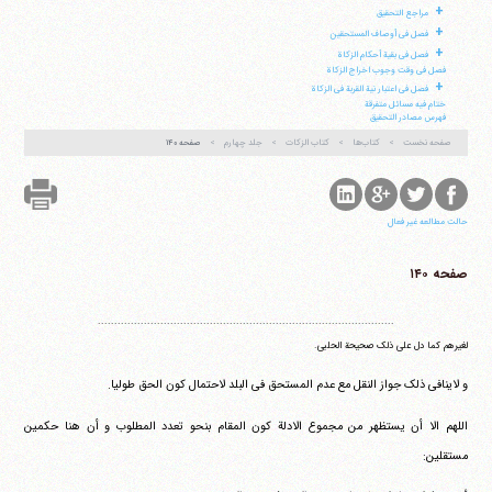
فکس
37740015-25-98+
+
مراجع التحقیق
+
فصل فی أوصاف المستحقین
+
فصل فی بقیة أحکام الزکاة
فصل فی وقت وجوب اخراج الزکاة
+
فصل فی اعتبار نیة القربة فی الزکاة
ختام فیه مسائل متفرقة
فهرس مصادر التحقیق
صفحه نخست
کتاب‌ها
کتاب الزکات
جلد چهارم
صفحه ۱۴۰
حالت مطالعه غیر فعال
صفحه ۱۴۰
..........................................................................................
لغیرهم کما دل علی ذلک صحیحة الحلبی.
و لاینافی ذلک جواز النقل مع عدم المستحق فی البلد لاحتمال کون الحق طولیا.
اللهم الا أن یستظهر من مجموع الادلة کون المقام بنحو تعدد المطلوب و أن هنا حکمین
مستقلین: