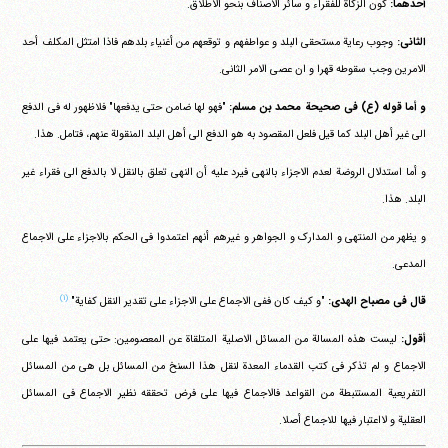
أحدهما:
کون الزکاة للفقراء و سائر الاصناف بنحو الاطلاق.
الثانی:
وجوب رعایة مستحقی البلد و عواطفهم و توقعهم من أغنیاء بلدهم فاذا امتثل المکلف أحد
الامرین وجب سقوطه قهرا و ان عصی الامر الثانی.
و أما قوله (ع) فی صحیحة محمد بن مسلم:
"فهو لها ضامن حتی یدفعها" فلاظهور له فی الدفع
الی غیر أهل البلد کما قیل فلعل المقصود به هو الدفع الی أهل البلد المنقولة عنهم، فتامل. هذا.
و أما استدلال الروضة لعدم الاجزاء بالنهی فیرد علیه أن النهی تعلق بالنقل لا بالدفع الی فقراء غیر
البلد. هذا.
و یظهر من المنتهی و المدارک و الجواهر و غیرهم أنهم اعتمدوا فی الحکم بالاجزاء علی الاجماع
المدعی.
(۱)
قال فی مصباح الهدی:
"و کیف کان ففی الاجماع علی الاجزاء علی تقدیر النقل کفایة"
أقول:
لیست هذه المسالة من المسائل الاصلیة المتلقاة عن المعصومین: حتی یعتمد فیها علی
الاجماع و لم تذکر فی کتب القدماء المعدة لنقل هذا السنخ من المسائل بل هی من المسائل
التفریعیة المستنبطة من القواعد فالاجماع فیها علی فرض تحققه نظیر الاجماع فی المسائل
العقلیة و لااعتبار فیها للاجماع أصلا.