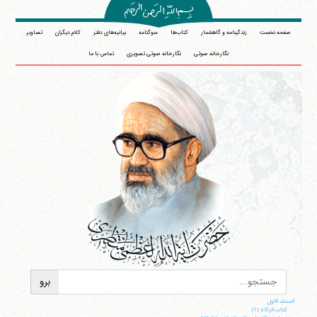
صفحه نخست
زندگینامه و گاهشمار
کتاب‌ها
سوگنامه
بیانیه‌های دفتر
کلام دیگران
تصاویر
نگارخانه صوتی
نگارخانه صوتی تصویری
تماس با ما
المجلد الاول
کتاب الزکاة |1|