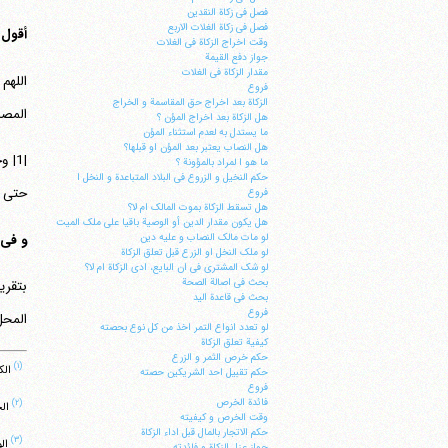
فصل فی زکاة النقدین
فصل فی زکاة الغلات الاربع
أقول
وقت اخراج الزکاة فی الغلات
جواز دفع القیمة
مقدار الزکاة فی الغلات
اللهم
فروع
الزکاة بعد اخراج حق المقاسمة و الخراج
المصا
هل الزکاة بعد اخراج المؤن ؟
ما یستدل به لعدم استثناء المؤن
هل النصاب یعتبر بعد المؤن او قبلها؟
|1|
ما هو ا لمراد بالمؤونة ؟
حکم النخیل و الزروع فی البلاد المتباعدة و النخل ا
حتی ی
فروع
هل تسقط الزکاة بموت المالک ام لا؟
هل یکون مقدار الدین أو الوصیة باقیا علی ملک المیت
و فی 
لو مات مالک النصاب و علیه دین
لو ملک النخل او الزرع قبل تعلق الزکاة
لو شک المشتری فی ان البایع، ادی الزکاة ام لا؟
بحث فی اصالة الصحة
بتقری
بحث فی قاعدة الید
فروع
المحل
لو تعدد انواع التمر اخذ من کل نوع بحصته
کیفیة تعلق الزکاة
حکم خرص الثمر و الزرع
(۱)
الکا
حکم تقبیل احد الشریکین حصته
فروع
فائدة الخرص
(۲)
الجوامع
وقت الخرص و کیفیته
حکم الاتجار بالمال قبل اداء الزکاة
(۳)
الوسائل ‏198/6، ال
جواز عزل الزکاة و فائدته