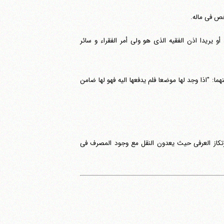
خص فی ماله.
أو یریدا اذن الفقیه الذی هو ولی أمر الفقراء و سائر
ا: "اذا وجد لها موضعا فلم یدفعها الیه فهو لها ضامن
ارتکاز العرفی حیث یعدون النقل مع وجود المصرف فی