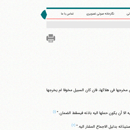
تی
نگارخانه صوتی تصویری
تماس با ما
 مخرجها فی هلاکها، فان کان السبیل مخوفا لم یخرجها
(۱)
لا أن یکون حملها الیه باذنه فیسقط الضمان."
(۲)
ذانه بدلیل الاجماع المشار الیه."