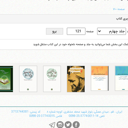
صفحه ۱۲۰
بری کتاب
د
صفحه
کمک این بخش شما می‌توانید به جلد و صفحه دلخواه خود در این کتاب منتقل شوید
ایران
،
قم
،
میدان مصلّی، بلوار شهید محمّد منتظری، كوچه شماره ٨
کد پستی: 3713744381
تلفن
14-37740011-25-0098
فکس
37740015-25-0098