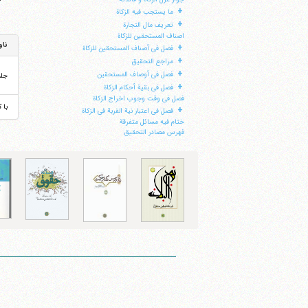
+
ما یستجب فیه الزکاة
+
تعریف مال التجارة
اصناف المستحقین للزکاة
ناو
+
فصل فی أصناف المستحقین للزکاة
+
مراجع التحقیق
+
فصل فی أوصاف المستحقین
جل
+
فصل فی بقیة أحکام الزکاة
فصل فی وقت وجوب اخراج الزکاة
با 
+
فصل فی اعتبار نیة القربة فی الزکاة
ختام فیه مسائل متفرقة
فهرس مصادر التحقیق