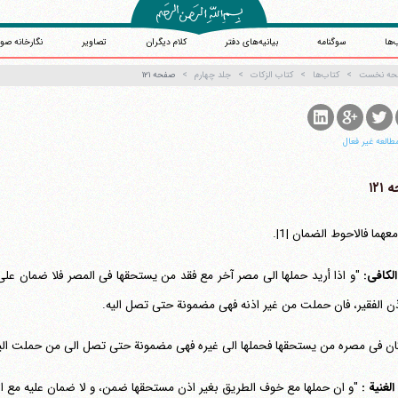
‌ها
سوگنامه
بیانیه‌های دفتر
کلام دیگران
تصاویر
نگارخانه صو
حه نخست
کتاب‌ها
کتاب الزکات
جلد چهارم
صفحه ۱۲۱
طالعه غیر فعال
۱۲۱
معهما فالاحوط الضمان |1|.
لکافی:
"و اذا أرید حملها الی مصر آخر مع فقد من یستحقها فی المصر فلا ضمان علی
اذن الفقیر، فان حملت من غیر اذنه فهی مضمونة حتی تصل الیه.
آیت‌الله منتظری
وب سایت رسمی آیت‌الله منتظری
یران
،
قم
،
میدان مصلّی، بلوار شهید محمّد منتظری، كوچه شماره ٨
کد پستی: 3713744381
ان فی مصره من یستحقها فحملها الی غیره فهی مضمونة حتی تصل الی من حملت الیه ا
الغنیة :
"و ان حملها مع خوف الطریق بغیر اذن مستحقها ضمن، و لا ضمان علیه مع استی