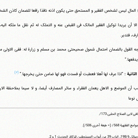
:
المال لیس لشخص الفقیر و المستحق حتی یکون اذنه نافذا رافعا للضمان کاذن الش
 الا أن یریدا توکیل الفقیر المالک فی القبض عنه و التملک له ثم نقل ما ملکه الیه، 
رف، فتدبر.
 وجه القول بالضمان احتمال شمول صحیحتی محمد بن مسلم و زرارة له: ففی الاولی منهم
دفعها."
تلفن 37740011-25-98+ تا 14
(۳)
الثانیة :
"اذا عرف لها أهلا فعطبت أو فسدت فهو لها ضامن حتی یخرجها."
فکس
37740015-25-98+
ب أن الموضع و الاهل یعمان الفقراء و سائر المصارف أیضا، و لا سیما بملاحظة ال
 نوعا
فی لابی الصلاح الحلبی 173/.
 الفقهیة 568/ (= طبعة أخری 506/).
باب 39 من أبواب المستحقین للزکاة، الحدیث 1 و 2.