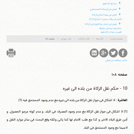
+
مراجع التحقیق
+
فصل فی أوصاف المستحقین
+
فصل فی بقیة أحکام الزکاة
فصل فی وقت وجوب اخراج الزکاة
+
فصل فی اعتبار نیة القربة فی الزکاة
ختام فیه مسائل متفرقة
فهرس مصادر التحقیق
صفحه نخست
کتاب‌ها
کتاب الزکات
جلد چهارم
صفحه ۱۰۸
حالت مطالعه غیر فعال
صفحه ۱۰۸
10 - حکم نقل الزکاة من بلده الی غیره
العاشرة :
لا اشکال فی جواز نقل الزکاة من بلده الی غیره مع عدم وجود المستحق فیه |1|
|1| لا اشکال فی جواز نقل الزکاة مع عدم وجود المصرف فی البلد، و عدم کونه مرجو الحصول، و
أمن طرق البلاد الاخر، و کذا مع طلب الامام لها کما یاتی ولکنه وقع البحث فی سائر موارد النقل و
لاسیما مع وجود المستحق فی البلد.