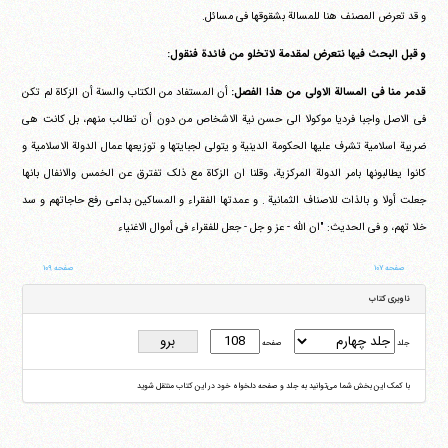
و قد تعرض المصنف هنا للمسالة بشقوقها فی مسائل.
و قبل البحث فیها نتعرض لمقدمة لاتخلو من فائدة فنقول:
قدمر منا فی المسالة الاولی من هذا الفصل:
أن المستفاد من الکتاب والسنة أن الزکاة لم تکن
فی الاصل واجبا فردیا موکولا الی حسن نیة الاشخاص من دون أن تطالب منهم، بل کانت هی
ضریبة اسلامیة تشرف علیها الحکومة الدینیة و یتولی لجبایتها و توزیعها عمال الدولة الاسلامیة و
کانوا یطالبونها بامر الدولة المرکزیة، وقلنا ان الزکاة مع ذلک تفترق عن الخمس والانفال بانها
جعلت أولا و بالذات للاصناف الثمانیة . و عمدتها الفقراء و المساکین بداعی رفع حاجاتهم و سد
خلا تهم، و فی الحدیث: "ان الله - عز و جل - جعل للفقراء فی أموال الاغنیاء
صفحه ۱۰۷
صفحه ۱۰۹
ناوبری کتاب
جلد
صفحه
با کمک این بخش شما می‌توانید به جلد و صفحه دلخواه خود در این کتاب منتقل شوید