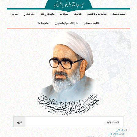
صفحه نخست
زندگینامه و گاهشمار
کتاب‌ها
سوگنامه
بیانیه‌های دفتر
کلام دیگران
تصاویر
نگارخانه صوتی
نگارخانه صوتی تصویری
تماس با ما
المجلد الاول
کتاب الزکاة |1|