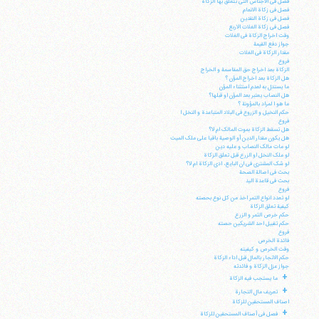
فصل فی الاجناس التی تتعلق بها الزکاة
فصل فی زکاة الانعام
فصل فی زکاة النقدین
فصل فی زکاة الغلات الاربع
وقت اخراج الزکاة فی الغلات
جواز دفع القیمة
مقدار الزکاة فی الغلات
فروع
الزکاة بعد اخراج حق المقاسمة و الخراج
هل الزکاة بعد اخراج المؤن ؟
ما یستدل به لعدم استثناء المؤن
هل النصاب یعتبر بعد المؤن او قبلها؟
ما هو ا لمراد بالمؤونة ؟
حکم النخیل و الزروع فی البلاد المتباعدة و النخل ا
فروع
هل تسقط الزکاة بموت المالک ام لا؟
هل یکون مقدار الدین أو الوصیة باقیا علی ملک المیت
آیت‌الله منتظری
لو مات مالک النصاب و علیه دین
وب سایت رسمی آیت‌الله منتظری
لو ملک النخل او الزرع قبل تعلق الزکاة
ایران
،
قم
،
میدان مصلّی، بلوار شهید محمّد منتظری، كوچه
لو شک المشتری فی ان البایع، ادی الزکاة ام لا؟
شماره ٨
کد پستی: 3713744381
بحث فی اصالة الصحة
بحث فی قاعدة الید
فروع
لو تعدد انواع التمر اخذ من کل نوع بحصته
کیفیة تعلق الزکاة
حکم خرص الثمر و الزرع
حکم تقبیل احد الشریکین حصته
فروع
فائدة الخرص
تلفن 37740011-25-98+ تا 14
وقت الخرص و کیفیته
فکس
37740015-25-98+
حکم الاتجار بالمال قبل اداء الزکاة
جواز عزل الزکاة و فائدته
+
ما یستجب فیه الزکاة
+
تعریف مال التجارة
اصناف المستحقین للزکاة
+
فصل فی أصناف المستحقین للزکاة