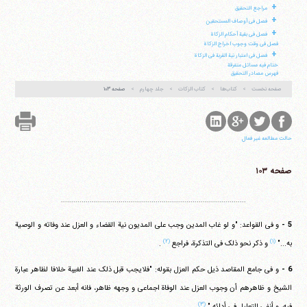
فکس
37740015-25-98+
+
مراجع التحقیق
+
فصل فی أوصاف المستحقین
+
فصل فی بقیة أحکام الزکاة
فصل فی وقت وجوب اخراج الزکاة
+
فصل فی اعتبار نیة القربة فی الزکاة
ختام فیه مسائل متفرقة
فهرس مصادر التحقیق
صفحه نخست
کتاب‌ها
کتاب الزکات
جلد چهارم
صفحه ۱۰۳
حالت مطالعه غیر فعال
صفحه ۱۰۳
..........................................................................................
5 -
و فی القواعد: "و لو غاب المدین وجب علی المدیون نیة القضاء و العزل عند وفاته و الوصیة
(۲)
(۱)
به..."
و ذکر نحو ذلک فی التذکرة، فراجع
.
6 -
و فی جامع المقاصد ذیل حکم العزل بقوله: "فلایجب قبل ذلک عند الغیبة خلافا لظاهر عبارة
الشیخ و ظاهرهم أن وجوب العزل عند الوفاة اجماعی و وجهه ظاهر، فانه أبعد عن تصرف الورثة
(۳)
فیه، و أنفی للتعلیل فی أدائه."