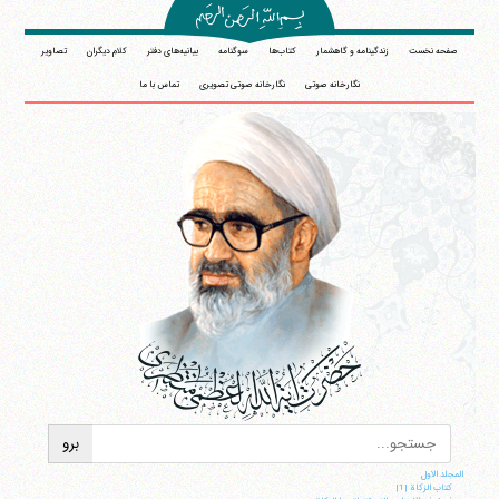
صفحه نخست
زندگینامه و گاهشمار
کتاب‌ها
سوگنامه
بیانیه‌های دفتر
کلام دیگران
تصاویر
نگارخانه صوتی
نگارخانه صوتی تصویری
تماس با ما
المجلد الاول
کتاب الزکاة |1|