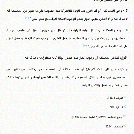
7 -
و فی المسالک : "و أما العزل عند الوفاة فظاهر کلامهم خصوصا علی ما یظهر من المختلف أنه
(۴)
لاخلاف فیه و الا لامکن تطرق القول بعدم الوجوب لاصالة البراءة مع عدم النص."
8 -
و فی المختلف بعد نقل عبارة النهایة قال: "و قال ابن ادریس: العزل غیر واجب باجماع
المسلمین، و لیس عندی بعیدا من الصواب حمل قول الشیخ علی من حضرته الوفاة، أو حمل العزل
(۵)
علی استبقاء ما یساوی الدین..."
أقول:
فظاهر المختلف أن وجوب العزل عند حضور الوفاة کانه مقطوع به لاخلاف فیه.
و کیف کان فان ثبت الاجماع أو عدم الخلاف فی المسالة بنحو یکشف عن تلقیها عن
المعصومین: فهو، و لعل اطلاق الحکم حینئذ یشمل الزکاة و الخمس أیضا، ولکن ثبوتهما کذلک
محل اشکال، و الاصل یقتضی البراءة .
(۱)
القواعد ‏156/1.
(۲)
التذکرة ‏3/2.
(۳)
جامع المقاصد ‏269/1 (= الطبعة الجدیدة ‏15/5).
(۴)
المسالک ‏222/1.