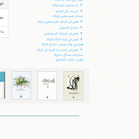
ناو
+
ما یستجب فیه الزکاة
+
تعریف مال التجارة
اصناف المستحقین للزکاة
جل
+
فصل فی أصناف المستحقین للزکاة
+
مراجع التحقیق
با 
+
فصل فی أوصاف المستحقین
+
فصل فی بقیة أحکام الزکاة
فصل فی وقت وجوب اخراج الزکاة
+
فصل فی اعتبار نیة القربة فی الزکاة
ختام فیه مسائل متفرقة
فهرس مصادر التحقیق