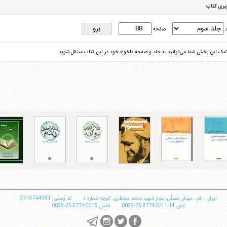
بری کتاب
د
صفحه
کمک این بخش شما می‌توانید به جلد و صفحه دلخواه خود در این کتاب منتقل شوید
ایران
،
قم
،
میدان مصلّی، بلوار شهید محمّد منتظری، كوچه شماره ٨
کد پستی: 3713744381
تلفن
14-37740011-25-0098
فکس
37740015-25-0098