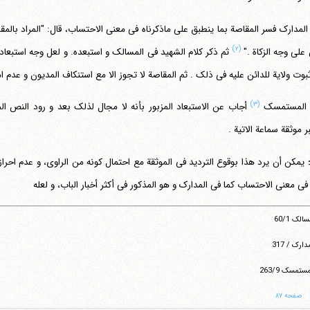
المدارک فسر المقاصة بما ینطبق علی ماذکرناه فی معنی الاحتساب، قال: "المراد بالمق
(۲)
 علی وجه الزکاة ."
ثم ذکر کلام الشهید فی المسالک و استبعده. و لعل وجه استبعاد
بوت ولایة للدائن علیه فی ذلک . ثم المقاصة لا تجوز الا مع استنکاف المدیون و عدم ام
(۳)
 المستمسک
أجاب عن الاستبعاد المزبور بأنه لا مجال لذلک بعد و رود النص الم
ر موثقة سماعة الاتیة .
تلفن 37740011-25-98+ تا 14
:
یمکن أن یرد هذا بوقوع التردید فی الموثقة مع احتمال کونه من الراوی، و عدم احراز 
فکس
37740015-25-98+
 فی معنی الاحتساب کما فی المدارک و هو المذکور فی أکثر أخبار الباب، و لعله
الک 60/1
ارک / 317
ستمسک 263/9
صفحه ۸۷