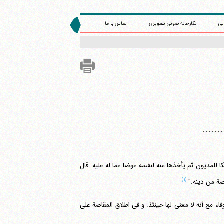
تی
نگارخانه صوتی تصویری
تماس با ما
.............
ا للمدیون ثم یأخذها منه لنفسه عوضا عما له علیه. قال
(۱)
اصة من دینه."
ء مع أنه لا معنی لها حینئذ. و فی اطلاق المقاصة علی