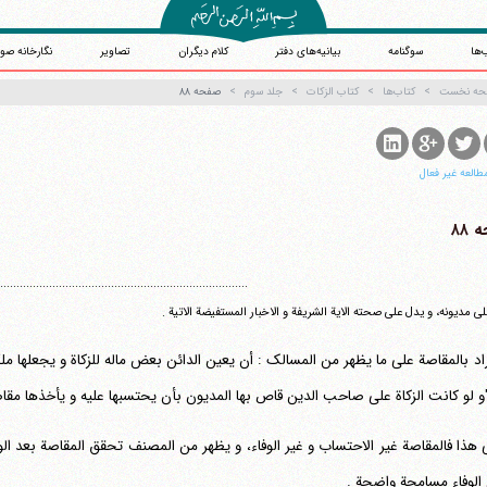
‌ها
سوگنامه
بیانیه‌های دفتر
کلام دیگران
تصاویر
نگارخانه صو
حه نخست
کتاب‌ها
کتاب الزکات
جلد سوم
صفحه ۸۸
طالعه غیر فعال
۸۸
.............................................................................
لی مدیونه، و یدل علی صحته الایة الشریفة و الاخبار المستفیضة الاتیة .
راد بالمقاصة علی ما یظهر من المسالک : أن یعین الدائن بعض ماله للزکاة و یجعلها ملک
آیت‌الله منتظری
"و لو کانت الزکاة علی صاحب الدین قاص بها المدیون بأن یحتسبها علیه و یأخذها مق
وب سایت رسمی آیت‌الله منتظری
یران
،
قم
،
میدان مصلّی، بلوار شهید محمّد منتظری، كوچه شماره ٨
کد پستی: 3713744381
 هذا فالمقاصة غیر الاحتساب و غیر الوفاء، و یظهر من المصنف تحقق المقاصة بعد الوفا
لوفاء مسامحة واضحة .