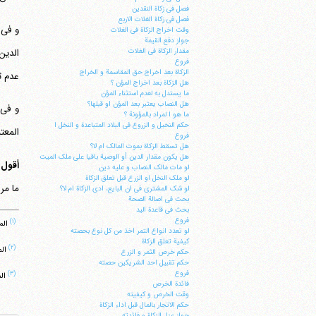
فصل فی زکاة النقدین
فصل فی زکاة الغلات الاربع
و فی 
وقت اخراج الزکاة فی الغلات
جواز دفع القیمة
الدین
مقدار الزکاة فی الغلات
فروع
الزکاة بعد اخراج حق المقاسمة و الخراج
عدم ث
هل الزکاة بعد اخراج المؤن ؟
ما یستدل به لعدم استثناء المؤن
هل النصاب یعتبر بعد المؤن او قبلها؟
و فی
ما هو ا لمراد بالمؤونة ؟
حکم النخیل و الزروع فی البلاد المتباعدة و النخل ا
المعتب
فروع
هل تسقط الزکاة بموت المالک ام لا؟
هل یکون مقدار الدین أو الوصیة باقیا علی ملک المیت
أقول
لو مات مالک النصاب و علیه دین
لو ملک النخل او الزرع قبل تعلق الزکاة
ما مر
لو شک المشتری فی ان البایع، ادی الزکاة ام لا؟
بحث فی اصالة الصحة
بحث فی قاعدة الید
فروع
(۱)
المس
لو تعدد انواع التمر اخذ من کل نوع بحصته
کیفیة تعلق الزکاة
(۲)
المد
حکم خرص الثمر و الزرع
حکم تقبیل احد الشریکین حصته
فروع
(۳)
الم
فائدة الخرص
وقت الخرص و کیفیته
حکم الاتجار بالمال قبل اداء الزکاة
جواز عزل الزکاة و فائدته