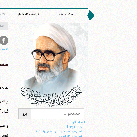
صفحه نخست
زندگینامه و گاهشمار
کتاب
صف
حالت م
صفحه 
لماله ع
و الم
فیه: 
ا
المجلد الاول
و علی
کتاب الزکاة |1|
فصل فی الاجناس التی تتعلق بها الزکاة
نفس ا
فصل فی زکاة الانعام