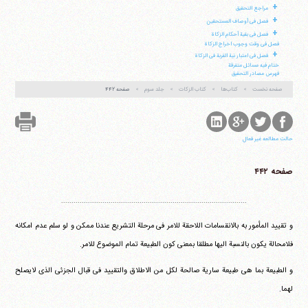
+
مراجع التحقیق
+
فصل فی أوصاف المستحقین
+
فصل فی بقیة أحکام الزکاة
فصل فی وقت وجوب اخراج الزکاة
+
فصل فی اعتبار نیة القربة فی الزکاة
ختام فیه مسائل متفرقة
فهرس مصادر التحقیق
صفحه نخست
کتاب‌ها
کتاب الزکات
جلد سوم
صفحه ۴۴۲
حالت مطالعه غیر فعال
صفحه ۴۴۲
..........................................................................................
و تقیید المأمور به بالانقسامات اللاحقة للامر فی مرحلة التشریع عندنا ممکن و لو سلم عدم امکانه
فلامحالة یکون بالنسبة الیها مطلقا بمعنی کون الطبیعة تمام الموضوع للامر.
و الطبیعة بما هی طبیعة ساریة صالحة لکل من الاطلاق والتقیید فی قبال الجزئی الذی لایصلح
لهما.