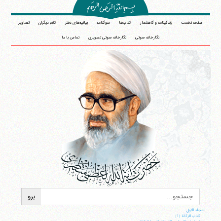
صفحه نخست
زندگینامه و گاهشمار
کتاب‌ها
سوگنامه
بیانیه‌های دفتر
کلام دیگران
تصاویر
نگارخانه صوتی
نگارخانه صوتی تصویری
تماس با ما
المجلد الاول
کتاب الزکاة |1|