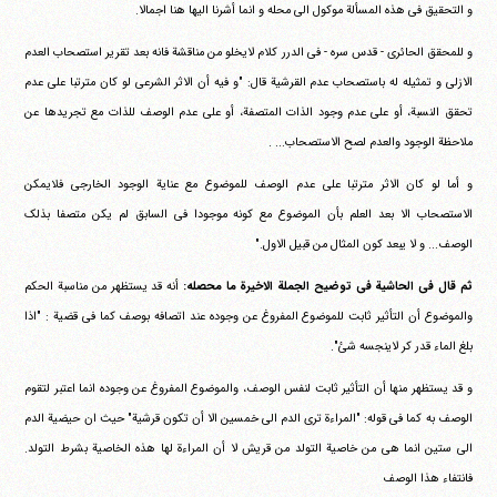
و التحقیق فی هذه المسألة موکول الی محله و انما أشرنا الیها هنا اجمالا.
و للمحقق الحائری - قدس سره - فی الدرر کلام لایخلو من مناقشة فانه بعد تقریر استصحاب العدم
الازلی و تمثیله له باستصحاب عدم القرشیة قال: "و فیه أن الاثر الشرعی لو کان مترتبا علی عدم
تحقق النسبة، أو علی عدم وجود الذات المتصفة، أو علی عدم الوصف للذات مع تجریدها عن
ملاحظة الوجود والعدم لصح الاستصحاب... .
و أما لو کان الاثر مترتبا علی عدم الوصف للموضوع مع عنایة الوجود الخارجی فلایمکن
الاستصحاب الا بعد العلم بأن الموضوع مع کونه موجودا فی السابق لم یکن متصفا بذلک
الوصف... و لا یبعد کون المثال من قبیل الاول."
ثم قال فی الحاشیة فی توضیح الجملة الاخیرة ما محصله:
أنه قد یستظهر من مناسبة الحکم
والموضوع أن التأثیر ثابت للموضوع المفروغ عن وجوده عند اتصافه بوصف کما فی قضیة : "اذا
بلغ الماء قدر کر لاینجسه شئ".
و قد یستظهر منها أن التأثیر ثابت لنفس الوصف، والموضوع المفروغ عن وجوده انما اعتبر لتقوم
الوصف به کما فی قوله: "المراءة تری الدم الی خمسین الا أن تکون قرشیة" حیث ان حیضیة الدم
الی ستین انما هی من خاصیة التولد من قریش لا أن المراءة لها هذه الخاصیة بشرط التولد.
فانتفاء هذا الوصف