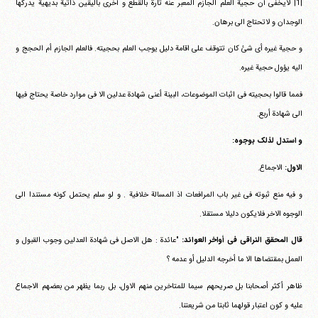
|1| لایخفی أن حجیة العلم الجازم المعبر عنه تارة بالقطع و أخری بالیقین ذاتیة بدیهیة یدرکها
الوجدان و لاتحتاج الی برهان.
و حجیة غیره أی شئ کان تتوقف علی اقامة دلیل یوجب العلم بحجیته. فالعلم الجازم أم الحجج و
الیه یؤول حجیة غیره.
فمما قالوا بحجیته فی اثبات الموضوعات، البینة أعنی شهادة عدلین الا فی موارد خاصة یحتاج فیها
الی شهادة أربع.
و استدل لذلک بوجوه:
الاول:
الاجماع.
و فیه منع ثبوته فی غیر باب المرافعات اذ المسالة خلافیة . و لو سلم یحتمل کونه مستندا الی
الوجوه الاخر فلایکون دلیلا مستقلا.
قال المحقق النراقی فی أواخر العوائد:
"عائدة : هل الاصل فی شهادة العدلین وجوب القبول و
العمل بمقتضاها الا ما أخرجه الدلیل أو عدمه ؟
ظاهر أکثر أصحابنا بل صریحهم سیما للمتاخرین منهم الاول، بل ربما یظهر من بعضهم الاجماع
علیه و کون اعتبار قولهما ثابتا من شریعتنا.