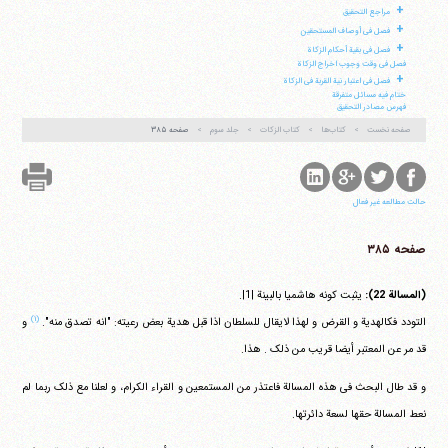
تلفن 37740011-25-98+ تا 14
+
مراجع التحقیق
فکس
37740015-25-98+
+
فصل فی أوصاف المستحقین
+
فصل فی بقیة أحکام الزکاة
فصل فی وقت وجوب اخراج الزکاة
+
فصل فی اعتبار نیة القربة فی الزکاة
ختام فیه مسائل متفرقة
فهرس مصادر التحقیق
صفحه نخست
کتاب‌ها
کتاب الزکات
جلد سوم
صفحه ۳۸۵
حالت مطالعه غیر فعال
صفحه ۳۸۵
(المسالة 22):
یثبت کونه هاشمیا بالبینة |1|.
(۱)
التودد فکالهدیة و القرض و لهذا لایقال للسلطان اذا قبل هدیة بعض رعیته: "انه تصدق منه".
و
قد مر عن المعتبر أیضا قریب من ذلک . هذا.
و قد طال البحث فی هذه المسالة فاعتذر من المستمعین و القراء الکرام، و لعلنا مع ذلک ربما لم
نعط المسالة حقها لسعة دائرتها.