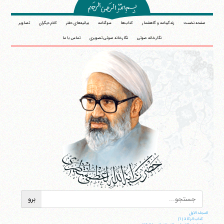
صفحه نخست
زندگینامه و گاهشمار
کتاب‌ها
سوگنامه
بیانیه‌های دفتر
کلام دیگران
تصاویر
نگارخانه صوتی
نگارخانه صوتی تصویری
تماس با ما
المجلد الاول
کتاب الزکاة |1|