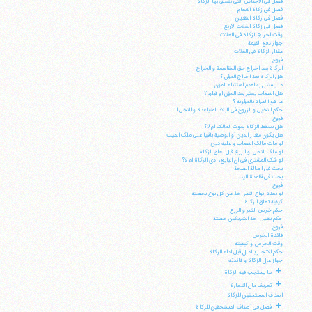
فصل فی الاجناس التی تتعلق بها الزکاة
فصل فی زکاة الانعام
فصل فی زکاة النقدین
فصل فی زکاة الغلات الاربع
وقت اخراج الزکاة فی الغلات
جواز دفع القیمة
مقدار الزکاة فی الغلات
فروع
الزکاة بعد اخراج حق المقاسمة و الخراج
هل الزکاة بعد اخراج المؤن ؟
ما یستدل به لعدم استثناء المؤن
هل النصاب یعتبر بعد المؤن او قبلها؟
ما هو ا لمراد بالمؤونة ؟
حکم النخیل و الزروع فی البلاد المتباعدة و النخل ا
فروع
هل تسقط الزکاة بموت المالک ام لا؟
هل یکون مقدار الدین أو الوصیة باقیا علی ملک المیت
لو مات مالک النصاب و علیه دین
لو ملک النخل او الزرع قبل تعلق الزکاة
لو شک المشتری فی ان البایع، ادی الزکاة ام لا؟
بحث فی اصالة الصحة
بحث فی قاعدة الید
فروع
لو تعدد انواع التمر اخذ من کل نوع بحصته
کیفیة تعلق الزکاة
حکم خرص الثمر و الزرع
حکم تقبیل احد الشریکین حصته
آیت‌الله منتظری
فروع
وب سایت رسمی آیت‌الله منتظری
فائدة الخرص
ایران
،
قم
،
میدان مصلّی، بلوار شهید محمّد منتظری، كوچه
وقت الخرص و کیفیته
شماره ٨
کد پستی: 3713744381
حکم الاتجار بالمال قبل اداء الزکاة
جواز عزل الزکاة و فائدته
+
ما یستجب فیه الزکاة
+
تعریف مال التجارة
اصناف المستحقین للزکاة
+
فصل فی أصناف المستحقین للزکاة