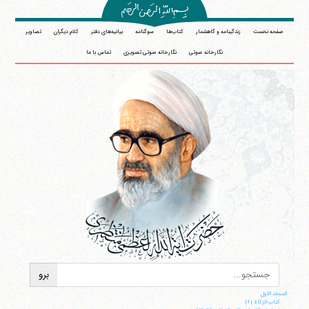
صفحه نخست
زندگینامه و گاهشمار
کتاب‌ها
سوگنامه
بیانیه‌های دفتر
کلام دیگران
تصاویر
نگارخانه صوتی
نگارخانه صوتی تصویری
تماس با ما
المجلد الاول
کتاب الزکاة |1|