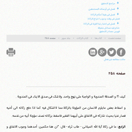
+
مراجع التحقیق
+
فصل فی أوصاف المستحقین
+
فصل فی بقیة أحکام الزکاة
فصل فی وقت وجوب اخراج الزکاة
+
فصل فی اعتبار نیة القربة فی الزکاة
ختام فیه مسائل متفرقة
فهرس مصادر التحقیق
صفحه نخست
کتاب‌ها
کتاب الزکات
جلد سوم
صفحه ۲۵۸
حالت مطالعه غیر فعال
صفحه ۲۵۸
..........................................................................................
کیف ؟! و الصدقة المندوبة و الواجبة علی نهج واحد، ولاشک فی صدق الایتاء فی المندوبة .
و اسقاط بعض مایلزم الانسان من المؤونة بالزکاة مما لااشکال فیه کما اذا دفع زکاته الی أخیه
فصار غنیا بحیث شارکه فی الانفاق علی أبیهما الفقیر فاسقط بزکاته نصف مؤونة أبیه عن نفسه.
الرابع:
ما فی زکاة آیة الله المیلانی - طاب ثراه - قال: "ان هنا حکمین: أحدهما وجوب الانفاق و