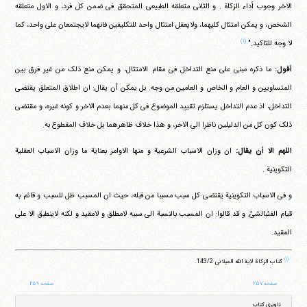
الاخر وجوب أداء الزکاة . و الثانی متعلقه الطبیعی المتحقق فی ضمن کل فرد، و الاول متعلقه
الشخص، و یمکن امتثال کلیهما، ولایعقل امتثال واحد للتکلیفین فانهما لایجتمعان علی واحد، کما
(۱)
لا وجه للتاکید."
أقول:
ما ذکره مبنی علی منع التداخل فی مقام الامتثال، و یمکن منع ذلک من غیر فرق بین
المتساویین و العام و الخاص و العامین من وجه. بل یمکن أن یقال: ان اطلاق المتعلق یقتضی
التداخل، اذ عدم التداخل یستلزم تقیید الموضوع فی کل منهما بعدم الاخر و کونه غیره، و مقتضی
ذلک کون کل من الدلیلین ناظرا الی الاخر، و هذا خلاف ظاهرهما بل خلاف المقطوع به.
اللهم الا أن یقال:
ان وزان الاسباب الشرعیة و منها الاوامر بعنایة ما وزان الاسباب العقلیة
التکوینیة .
و فی الاسباب التکوینیة یقتضی کل سبب مسببا من قبله، حیث ان المسبب ظل للسبب و قائم به
قیام الفئبالشئ. و قد قالوا: ان المسبب بالنسبة الی سببه لامطلق و لامقید و لکنه لاینطبق الا علی
المقید.
(۱)
کتاب الزکاة لایة الله المیلانی ‏143/2.
صفحه ۲۵۷
صفحه ۲۵۹
ناوبری کتاب