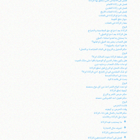
فصل فی الاجناس التی تتعلق بها الزکاة
فصل فی زکاة الانعام
فصل فی زکاة النقدین
فصل فی زکاة الغلات الاربع
وقت اخراج الزکاة فی الغلات
جواز دفع القیمة
مقدار الزکاة فی الغلات
فروع
الزکاة بعد اخراج حق المقاسمة و الخراج
هل الزکاة بعد اخراج المؤن ؟
ما یستدل به لعدم استثناء المؤن
هل النصاب یعتبر بعد المؤن او قبلها؟
ما هو ا لمراد بالمؤونة ؟
حکم النخیل و الزروع فی البلاد المتباعدة و النخل ا
فروع
هل تسقط الزکاة بموت المالک ام لا؟
هل یکون مقدار الدین أو الوصیة باقیا علی ملک المیت
لو مات مالک النصاب و علیه دین
لو ملک النخل او الزرع قبل تعلق الزکاة
لو شک المشتری فی ان البایع، ادی الزکاة ام لا؟
بحث فی اصالة الصحة
بحث فی قاعدة الید
آیت‌الله منتظری
فروع
وب سایت رسمی آیت‌الله منتظری
لو تعدد انواع التمر اخذ من کل نوع بحصته
ایران
،
قم
،
میدان مصلّی، بلوار شهید محمّد منتظری، كوچه
کیفیة تعلق الزکاة
شماره ٨
کد پستی: 3713744381
حکم خرص الثمر و الزرع
حکم تقبیل احد الشریکین حصته
فروع
فائدة الخرص
وقت الخرص و کیفیته
حکم الاتجار بالمال قبل اداء الزکاة
جواز عزل الزکاة و فائدته
+
ما یستجب فیه الزکاة
تلفن 37740011-25-98+ تا 14
+
تعریف مال التجارة
فکس
37740015-25-98+
اصناف المستحقین للزکاة
+
فصل فی أصناف المستحقین للزکاة