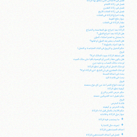
فصل فی الاجناس التی تتعلق بها الزکاة
فصل فی زکاة الانعام
فصل فی زکاة النقدین
فصل فی زکاة الغلات الاربع
وقت اخراج الزکاة فی الغلات
جواز دفع القیمة
مقدار الزکاة فی الغلات
فروع
الزکاة بعد اخراج حق المقاسمة و الخراج
هل الزکاة بعد اخراج المؤن ؟
ما یستدل به لعدم استثناء المؤن
هل النصاب یعتبر بعد المؤن او قبلها؟
ما هو ا لمراد بالمؤونة ؟
حکم النخیل و الزروع فی البلاد المتباعدة و النخل ا
فروع
هل تسقط الزکاة بموت المالک ام لا؟
هل یکون مقدار الدین أو الوصیة باقیا علی ملک المیت
لو مات مالک النصاب و علیه دین
لو ملک النخل او الزرع قبل تعلق الزکاة
لو شک المشتری فی ان البایع، ادی الزکاة ام لا؟
بحث فی اصالة الصحة
بحث فی قاعدة الید
فروع
لو تعدد انواع التمر اخذ من کل نوع بحصته
کیفیة تعلق الزکاة
آیت‌الله منتظری
حکم خرص الثمر و الزرع
وب سایت رسمی آیت‌الله منتظری
حکم تقبیل احد الشریکین حصته
ایران
،
قم
،
میدان مصلّی، بلوار شهید محمّد منتظری، كوچه
فروع
شماره ٨
کد پستی: 3713744381
فائدة الخرص
وقت الخرص و کیفیته
حکم الاتجار بالمال قبل اداء الزکاة
جواز عزل الزکاة و فائدته
+
ما یستجب فیه الزکاة
+
تعریف مال التجارة
اصناف المستحقین للزکاة
تلفن 37740011-25-98+ تا 14
+
فصل فی أصناف المستحقین للزکاة