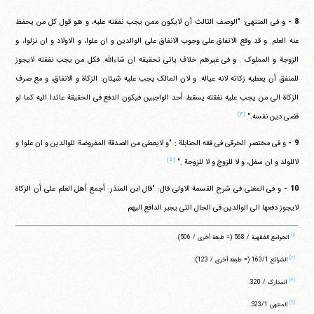
8 -
و فی المنتهی: "الوصف الثالث أن لایکون ممن یجب نفقته علیه، و هو قول کل من یحفظ
عنه العلم. و قد وقع الاتفاق علی وجوب الانفاق علی الوالدین و ان علوا، و الاولاد و ان نزلوا، و
الزوجة و المملوک . و فی غیرهم خلاف یاتی تحقیقه ان شاءالله. فکل من یجب نفقته لایجوز
للمنفق أن یعطیه زکاته لانه عیاله. و لان المالک یجب علیه شیئان: الزکاة و الانفاق، و مع صرف
الزکاة الی من یجب علیه نفقته یسقط أحد الواجبین فیکون الدفع فی الحقیقة عائدا الیه کما لو
(۴)
قضی دین نفسه."
9 -
و فی مختصر الخرقی فی فقه الحنابلة : "و لایعطی من الصدقة المفروضة للوالدین و ان علوا و
(۵)
لاللولد و ان سفل، و لا للزوج و لا للزوجة ."
10 -
و فی المغنی فی شرح القسمة الاولی قال: "قال ابن المنذر: أجمع أهل العلم علی أن الزکاة
لایجوز دفعها الی الوالدین فی الحال التی یجبر الدافع الیهم
(۱)
الجوامع الفقهیة / 568 (= طبعة أخری / 506).
(۲)
الشرائع ‏163/1 (= طبعة أخری / 123).
(۳)
المدارک / 320.
(۴)
المنتهی ‏523/1.