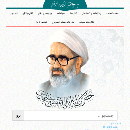
صفحه نخست
زندگینامه و گاهشمار
کتاب‌ها
سوگنامه
بیانیه‌های دفتر
کلام دیگران
تصاویر
نگارخانه صوتی
نگارخانه صوتی تصویری
تماس با ما
المجلد الاول
کتاب الزکاة |1|