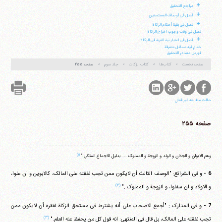
فکس
37740015-25-98+
+
مراجع التحقیق
+
فصل فی أوصاف المستحقین
+
فصل فی بقیة أحکام الزکاة
فصل فی وقت وجوب اخراج الزکاة
+
فصل فی اعتبار نیة القربة فی الزکاة
ختام فیه مسائل متفرقة
فهرس مصادر التحقیق
صفحه نخست
کتاب‌ها
کتاب الزکات
جلد سوم
صفحه ۲۵۵
حالت مطالعه غیر فعال
صفحه ۲۵۵
..........................................................................................
(۱)
وهم الابوان و الجدان و الولد و الزوجة و المملوک ... بدلیل الاجماع المتکرر."
6 -
و فی الشرائع: "الوصف الثالث أن لایکون ممن تجب نفقته علی المالک، کالابوین و ان علوا،
(۲)
و الاولاد و ان سفلوا، و الزوجة و المملوک ."
7 -
و فی المدارک : "أجمع الاصحاب علی أنه یشترط فی مستحق الزکاة لفقره أن لایکون ممن
(۳)
تجب نفقته علی المالک، بل قال فی المنتهی: انه قول کل من یحفظ عنه العلم."