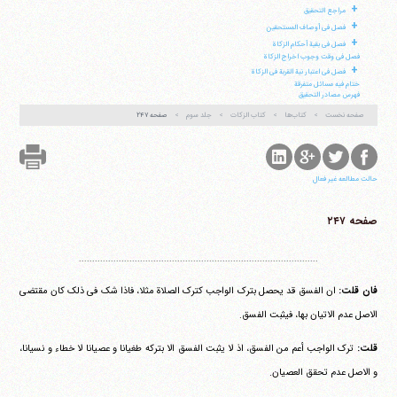
+
مراجع التحقیق
+
فصل فی أوصاف المستحقین
+
فصل فی بقیة أحکام الزکاة
فصل فی وقت وجوب اخراج الزکاة
+
فصل فی اعتبار نیة القربة فی الزکاة
ختام فیه مسائل متفرقة
فهرس مصادر التحقیق
صفحه نخست
کتاب‌ها
کتاب الزکات
جلد سوم
صفحه ۲۴۷
حالت مطالعه غیر فعال
صفحه ۲۴۷
..........................................................................................
فان قلت:
ان الفسق قد یحصل بترک الواجب کترک الصلاة مثلا، فاذا شک فی ذلک کان مقتضی
الاصل عدم الاتیان بها، فیثبت الفسق.
قلت:
ترک الواجب أعم من الفسق، اذ لا یثبت الفسق الا بترکه طغیانا و عصیانا لا خطاء و نسیانا،
و الاصل عدم تحقق العصیان.