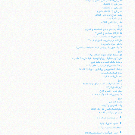
فصل فی الاجناس التی تتعلق بها الزکاة
فصل فی زکاة الانعام
فصل فی زکاة النقدین
فصل فی زکاة الغلات الاربع
وقت اخراج الزکاة فی الغلات
جواز دفع القیمة
مقدار الزکاة فی الغلات
فروع
الزکاة بعد اخراج حق المقاسمة و الخراج
هل الزکاة بعد اخراج المؤن ؟
ما یستدل به لعدم استثناء المؤن
هل النصاب یعتبر بعد المؤن او قبلها؟
ما هو ا لمراد بالمؤونة ؟
حکم النخیل و الزروع فی البلاد المتباعدة و النخل ا
فروع
هل تسقط الزکاة بموت المالک ام لا؟
هل یکون مقدار الدین أو الوصیة باقیا علی ملک المیت
لو مات مالک النصاب و علیه دین
لو ملک النخل او الزرع قبل تعلق الزکاة
لو شک المشتری فی ان البایع، ادی الزکاة ام لا؟
بحث فی اصالة الصحة
بحث فی قاعدة الید
فروع
لو تعدد انواع التمر اخذ من کل نوع بحصته
آیت‌الله منتظری
کیفیة تعلق الزکاة
وب سایت رسمی آیت‌الله منتظری
حکم خرص الثمر و الزرع
ایران
،
قم
،
میدان مصلّی، بلوار شهید محمّد منتظری، كوچه
حکم تقبیل احد الشریکین حصته
شماره ٨
کد پستی: 3713744381
فروع
فائدة الخرص
وقت الخرص و کیفیته
حکم الاتجار بالمال قبل اداء الزکاة
جواز عزل الزکاة و فائدته
+
ما یستجب فیه الزکاة
+
تعریف مال التجارة
تلفن 37740011-25-98+ تا 14
اصناف المستحقین للزکاة
فکس
37740015-25-98+
+
فصل فی أصناف المستحقین للزکاة