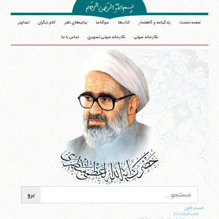
صفحه نخست
زندگینامه و گاهشمار
کتاب‌ها
سوگنامه
بیانیه‌های دفتر
کلام دیگران
تصاویر
نگارخانه صوتی
نگارخانه صوتی تصویری
تماس با ما
المجلد الاول
کتاب الزکاة |1|