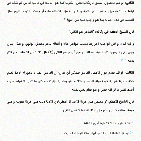
الثانی:
لو علم بحصول الفسق بارتکاب بعض الذنوب کما هو الثابت فی غالب الناس ثم شک فی
ارتفاعه بالتوبة فهل یحکم بعدم التوبة و بقاء الفسق بالاستصحاب أو یحکم بالتوبة لظهور حال
المسلم فی عدم اخلاله بما هو واجب علیه من التوبة ؟
(۱)
قال الشیخ الاعظم فی زکاته:
"الظاهر هو الثانی"
و فیه کلام، و لعل الواجب احرازها بسبب ظواهر حاله و أفعاله بنحو یحصل الوثوق. و هذا البیان
یجری فی کل مورد شرط فیه العدالة . و عن أبی جعفر الثانی (ع) قال: "لا تصل الا خلف من تثق
(۲)
بدینه."
الثالث:
لو قلنا بعدم جواز الاعطاء للفاسق فیمکن أن یقال: ان الفاسق أیضا لا یجوز له الاخذ لعدم
کونه مصرفا شرعیا، فلو تخیله المعطی عادلا و هو یعلم بفسق نفسه کان مقتضی الاشراط حرمة
أخذه، نظیر ما لو ظنه فقیرا و هو یعلم بغنی نفسه.
قال الشیخ الاعظم:
"و یحتمل عدم حرمة الاخذ اذا أعطی لان الادلة دلت علی حرمة معونته و علی
حرمة اعطائه لا علی عدم حل الزکاة له کما لا تحل للغنی
(۱)
زکاة الشیخ / 508 (= طبعة أخری / 447).
(۲)
الوسائل ‏393/5، الباب 11 من أبواب صلاة الجماعة، الحدیث 8.