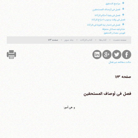
+
مراجع التحقیق
+
فصل فی أوصاف المستحقین
+
فصل فی بقیة أحکام الزکاة
فصل فی وقت وجوب اخراج الزکاة
+
فصل فی اعتبار نیة القربة فی الزکاة
ختام فیه مسائل متفرقة
فهرس مصادر التحقیق
صفحه نخست
کتاب‌ها
کتاب الزکات
جلد سوم
صفحه ۱۶۳
حالت مطالعه غیر فعال
صفحه ۱۶۳
فصل فی أوصاف المستحقین
و هی أمور: