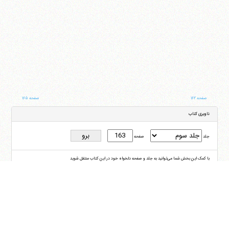
صفحه ۱۶۲
صفحه ۱۶۵
ناوبری کتاب
جلد
صفحه
با کمک این بخش شما می‌توانید به جلد و صفحه دلخواه خود در این کتاب منتقل شوید
ایران
،
قم
،
میدان مصلّی، بلوار شهید محمّد منتظری، كوچه شماره ٨
کد پستی:
3713744381
تلفن
14-37740011-25-0098
فکس
37740015-25-0098