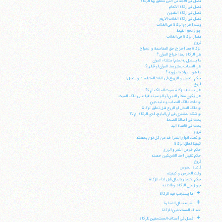
فصل فی الاجناس التی تتعلق بها الزکاة
فصل فی زکاة الانعام
فصل فی زکاة النقدین
فصل فی زکاة الغلات الاربع
وقت اخراج الزکاة فی الغلات
جواز دفع القیمة
مقدار الزکاة فی الغلات
فروع
الزکاة بعد اخراج حق المقاسمة و الخراج
هل الزکاة بعد اخراج المؤن ؟
آیت‌الله منتظری
ما یستدل به لعدم استثناء المؤن
وب سایت رسمی آیت‌الله منتظری
هل النصاب یعتبر بعد المؤن او قبلها؟
ایران
،
قم
،
میدان مصلّی، بلوار شهید محمّد منتظری، كوچه
ما هو ا لمراد بالمؤونة ؟
شماره ٨
کد پستی: 3713744381
حکم النخیل و الزروع فی البلاد المتباعدة و النخل ا
فروع
هل تسقط الزکاة بموت المالک ام لا؟
هل یکون مقدار الدین أو الوصیة باقیا علی ملک المیت
لو مات مالک النصاب و علیه دین
لو ملک النخل او الزرع قبل تعلق الزکاة
لو شک المشتری فی ان البایع، ادی الزکاة ام لا؟
بحث فی اصالة الصحة
تلفن 37740011-25-98+ تا 14
بحث فی قاعدة الید
فکس
37740015-25-98+
فروع
لو تعدد انواع التمر اخذ من کل نوع بحصته
کیفیة تعلق الزکاة
حکم خرص الثمر و الزرع
حکم تقبیل احد الشریکین حصته
فروع
فائدة الخرص
وقت الخرص و کیفیته
حکم الاتجار بالمال قبل اداء الزکاة
جواز عزل الزکاة و فائدته
+
ما یستجب فیه الزکاة
+
تعریف مال التجارة
اصناف المستحقین للزکاة
+
فصل فی أصناف المستحقین للزکاة