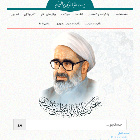
صفحه نخست
زندگینامه و گاهشمار
کتاب‌ها
سوگنامه
بیانیه‌های دفتر
کلام دیگران
تصاویر
نگارخانه صوتی
نگارخانه صوتی تصویری
تماس با ما
المجلد الاول
کتاب الزکاة |1|