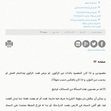
+
مراجع التحقیق
فکس
37740015-25-98+
+
فصل فی أوصاف المستحقین
+
فصل فی بقیة أحکام الزکاة
فصل فی وقت وجوب اخراج الزکاة
+
فصل فی اعتبار نیة القربة فی الزکاة
ختام فیه مسائل متفرقة
فهرس مصادر التحقیق
صفحه نخست
کتاب‌ها
کتاب الزکات
جلد دوم
صفحه ۷۲
حالت مطالعه غیر فعال
صفحه ۷۲
مقصودین و اذا کان المقصود بالذات غیر الزکوی، ثم عرض قصد الزکوی بعداتمام العمل لم
یحسب من المؤن، و اذا کان بالعکس حسب منها|1|.
|1| قد مر مضمون هذه المسألة من المسالک، فراجع.
و یمکن أن یناقش بان مؤونة الشئ ما صرف فیه خارجا، قصد أم لم یقصد، فضلا عما تبدل القصد
فیه. فلو ألقی السماد فی الارض بقصد الذرة مثلا ثم بدا له فزرع الحنطة معتمدا علی السماد