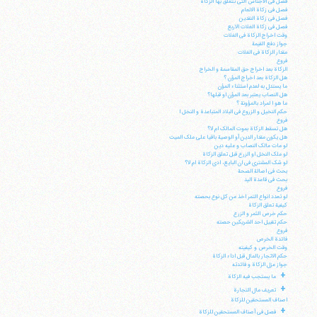
فصل فی الاجناس التی تتعلق بها الزکاة
فصل فی زکاة الانعام
فصل فی زکاة النقدین
فصل فی زکاة الغلات الاربع
وقت اخراج الزکاة فی الغلات
جواز دفع القیمة
مقدار الزکاة فی الغلات
فروع
الزکاة بعد اخراج حق المقاسمة و الخراج
هل الزکاة بعد اخراج المؤن ؟
ما یستدل به لعدم استثناء المؤن
هل النصاب یعتبر بعد المؤن او قبلها؟
ما هو ا لمراد بالمؤونة ؟
حکم النخیل و الزروع فی البلاد المتباعدة و النخل ا
فروع
هل تسقط الزکاة بموت المالک ام لا؟
هل یکون مقدار الدین أو الوصیة باقیا علی ملک المیت
لو مات مالک النصاب و علیه دین
لو ملک النخل او الزرع قبل تعلق الزکاة
لو شک المشتری فی ان البایع، ادی الزکاة ام لا؟
بحث فی اصالة الصحة
بحث فی قاعدة الید
فروع
لو تعدد انواع التمر اخذ من کل نوع بحصته
کیفیة تعلق الزکاة
حکم خرص الثمر و الزرع
آیت‌الله منتظری
حکم تقبیل احد الشریکین حصته
وب سایت رسمی آیت‌الله منتظری
فروع
ایران
،
قم
،
میدان مصلّی، بلوار شهید محمّد منتظری، كوچه
فائدة الخرص
شماره ٨
کد پستی: 3713744381
وقت الخرص و کیفیته
حکم الاتجار بالمال قبل اداء الزکاة
جواز عزل الزکاة و فائدته
+
ما یستجب فیه الزکاة
+
تعریف مال التجارة
اصناف المستحقین للزکاة
+
فصل فی أصناف المستحقین للزکاة
تلفن 37740011-25-98+ تا 14