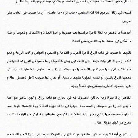
الملقی فکون السماد مما صرف فی تحصیل الحنطة أمر واضح، فیعد من مؤونته عرفا، فتأمل.
تنبیه:
فی زکاة المرحوم آیة الله المیلانی - طاب ثراه - ما حاصله: "ان ما یصرف فی الغلات علی
ضربین:
أحدهما ما تختص به الغلة کاجرة حراستها بعد حصولها و اجرة الجذاذ و الاقتطاف و نحوها. و هذا
لا اشکال فی استثناء ما یعادله من نفس الغلات.
ثانیهما ما یصرف فی نبات الزرع کاجرة الحرث و الفلاحة و السقی و العوامل و آلات الزراعة و نحو
ذلک . و حینئذ فان وفت قیمة التبن لذلک فهل یقال هذه بهذه و ما خسره فی الزرع قد استوفاه و
لا یستثنی شئ منها من نفس الغلة فانها من عوائد الزرع و قد استوفی الخسارة المالیة التی
تحملها للزرع بالتبن، أو تقسم المؤونة علیهما بالنسبة، أو یقال انها صرفت لاجل تحصیل الغلة و
هی المقصود الاصلی فیستثنی منها فقط؟ وجوه.
الظاهر ان الاخیر لا وجه له، فان المصروف فیه فی الخارج هو نبات الزرع. و کون الداعی هو الغلة
لا یغیر الخارج عن حقیقته. و المسامحة العرفیة فی عدها مؤونة الغلة لا وجه للاعتماد علیها. نعم،
المؤونة مصروفة فیها بالتبع و فی الرتبة المتأخرة، و لکن مع استیفائها و تدارکها فی الرتبة المتقدمة
تخرج عن کونها مؤونة الغلة .
و التوزیع أیضا لا وجه له، لان الغلة من عوائد الزرع، و المؤونة صرفت فی الزرع لا فی الغلة، فلم