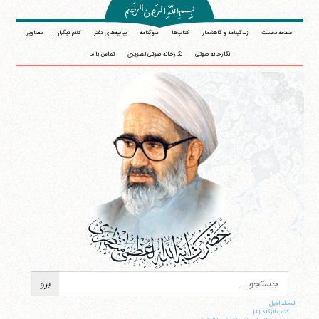
صفحه نخست
زندگینامه و گاهشمار
کتاب‌ها
سوگنامه
بیانیه‌های دفتر
کلام دیگران
تصاویر
نگارخانه صوتی
نگارخانه صوتی تصویری
تماس با ما
المجلد الاول
کتاب الزکاة |1|