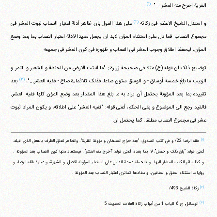
(۱)
القریة اخرج منه العشر....".
(۲)
و استدل الشیخ الاعظم فی زکاته
علی هذا القول بان ظاهر أدلة اعتبار النصاب ثبوت العشر فی
مجموع النصاب. فما دل علی استثناء المؤن لابد ان یجعل مقیدا لادلة اعتبار النصاب بما بعد وضع
المؤن، لیحفظ اطلاق وجوب العشر فی النصاب و ظهوره فی کون العشر فی جمیعه.
توضیح ذلک ان قوله (ع) مثلا فی صحیحة زرارة : "ما انبتت الارض من الحنطة و الشعیر و التمر و
(۳)
الزبیب ما بلغ خمسة أوساق - و الوسق ستون صاعا، فذلک ثلاثماءة صاع - ففیه العشر..."،
بعد
تقییده بما بعد المؤونة یحتمل أن یراد به ما بلغ هذا المقدار بعد وضع المؤن کلها ففیه العشر.
فالقید رجع الی الموضوع و بقی الحکم، أعنی قوله: "ففیه العشر" علی اطلاقه، و یکون المراد ثبوت
عشر فی مجموع النصاب مطلقا. کما یحتمل ان
(۱)
فقه الرضا 22/ و فی کتب الصدوق: "بعد خراج السلطان و مؤونة القریة". والظاهر تعلق الظرف بالفعل الذی قبله،
أعنی قوله: "بلغ ذلک و حصل"، لا بما بعده، أعنی قوله: "أخرج منه العشر". فیستفاد منها کون النصاب بعد المؤونة .
و کذا سائر الکتب المشار الیها. و بالجملة عمدة الدلیل علی استثناء المؤونة الاصل، و الشهرة، و عبارة فقه الرضا، و
روایات استثناء العذق و العذقین. و مفادها کماتری اعتبار النصاب بعد المؤونة .
(۲)
زکاة الشیخ 493/
(۳)
الوسائل، ج 6، الباب 1 من أبواب زکاة الغلات، الحدیث 5