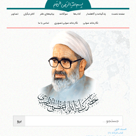
صفحه نخست
زندگینامه و گاهشمار
کتاب‌ها
سوگنامه
بیانیه‌های دفتر
کلام دیگران
تصاویر
نگارخانه صوتی
نگارخانه صوتی تصویری
تماس با ما
المجلد الاول
کتاب الزکاة |1|