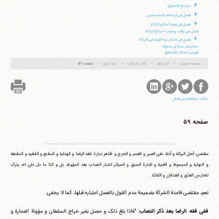
+
مراجع التحقیق
+
فصل فی أوصاف المستحقین
+
فصل فی بقیة أحکام الزکاة
فصل فی وقت وجوب اخراج الزکاة
+
فصل فی اعتبار نیة القربة فی الزکاة
ختام فیه مسائل متفرقة
فهرس مصادر التحقیق
صفحه نخست
کتاب‌ها
کتاب الزکات
جلد دوم
صفحه ۵۹
حالت مطالعه غیر فعال
صفحه ۵۹
..........................................................................................
مقتضی أصل البرائة و أدلة نفی الضرر و العسر و الحرج و ظاهر عبارة فقه الرضا و الهدایة و المقنع و الفقیه و المقنعة
و النهایة و المبسوط و الغنیة و اشارة السبق و السرائر اعتبار النصاب بعد المؤونة، بل و کذا ما دل علی انه یترک
للحارس العذق و العذقان و الثلاثة .
نعم، مقتضی قاعدة الشرکة بضمیمة عدم القول بالفصل اعتباره قبلها، کما لا یخفی.
ففی فقه الرضا بعد ذکر النصاب:
"فاذا بلغ ذلک و حصل بغیر خراج السلطان و مؤونة العمارة و