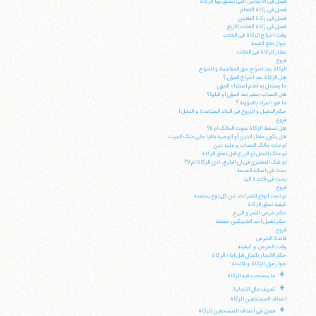
فصل فی الاجناس التی تتعلق بها الزکاة
فصل فی زکاة الانعام
فصل فی زکاة النقدین
فصل فی زکاة الغلات الاربع
وقت اخراج الزکاة فی الغلات
جواز دفع القیمة
مقدار الزکاة فی الغلات
فروع
الزکاة بعد اخراج حق المقاسمة و الخراج
هل الزکاة بعد اخراج المؤن ؟
ما یستدل به لعدم استثناء المؤن
هل النصاب یعتبر بعد المؤن او قبلها؟
ما هو ا لمراد بالمؤونة ؟
حکم النخیل و الزروع فی البلاد المتباعدة و النخل ا
فروع
هل تسقط الزکاة بموت المالک ام لا؟
هل یکون مقدار الدین أو الوصیة باقیا علی ملک المیت
لو مات مالک النصاب و علیه دین
لو ملک النخل او الزرع قبل تعلق الزکاة
لو شک المشتری فی ان البایع، ادی الزکاة ام لا؟
بحث فی اصالة الصحة
بحث فی قاعدة الید
فروع
لو تعدد انواع التمر اخذ من کل نوع بحصته
آیت‌الله منتظری
کیفیة تعلق الزکاة
وب سایت رسمی آیت‌الله منتظری
حکم خرص الثمر و الزرع
ایران
،
قم
،
میدان مصلّی، بلوار شهید محمّد منتظری، كوچه
حکم تقبیل احد الشریکین حصته
شماره ٨
کد پستی: 3713744381
فروع
فائدة الخرص
وقت الخرص و کیفیته
حکم الاتجار بالمال قبل اداء الزکاة
جواز عزل الزکاة و فائدته
+
ما یستجب فیه الزکاة
+
تعریف مال التجارة
تلفن 37740011-25-98+ تا 14
اصناف المستحقین للزکاة
فکس
37740015-25-98+
+
فصل فی أصناف المستحقین للزکاة