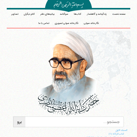
صفحه نخست
زندگینامه و گاهشمار
کتاب‌ها
سوگنامه
بیانیه‌های دفتر
کلام دیگران
تصاویر
نگارخانه صوتی
نگارخانه صوتی تصویری
تماس با ما
المجلد الاول
کتاب الزکاة |1|