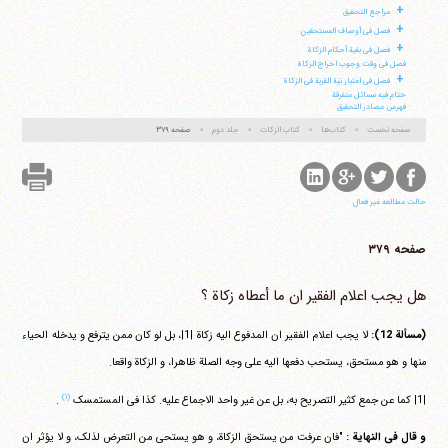
+
مراجع التحقیق
+
فصل فی أوصاف المستحقین
+
فصل فی بقیة أحکام الزکاة
فصل فی وقت وجوب اخراج الزکاة
+
فصل فی اعتبار نیة القربة فی الزکاة
ختام فیه مسائل متفرقة
فهرس مصادر التحقیق
صفحه نخست
کتاب‌ها
کتاب الزکات
جلد دوم
صفحه ۳۷۹
حالت مطالعه غیر فعال
صفحه ۳۷۹
هل یجب اعلام الفقیر ان ما أعطاه زکاة ؟
(مسألة 12):
لا یجب اعلام الفقیر ان المدفوع الیه زکاة |1|، بل لو کان ممن یترفع و یدخله الحیاء
منها و هو مستحق، یستحب دفعها الیه علی وجه الصلة ظاهرا، و الزکاة واقعا.
(۱)
|1| کما عن جمع کثیر التصریح به، بل عن غیر واحد الاجماع علیه. کذا فی المستمسک
.
و قال فی النهایة :
"فان عرفت من یستحق الزکاة، و هو یستحی من التعرض لذلک، و لا یؤثر ان