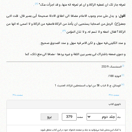
(۲)
تعرفه جاز لک ان تعطیه الزکاة و ان لم تعرفه انه منها، و قد اجزأت عنک"
.
أقول:
و یدل علی عدم وجوب الاعلام مضافا الی اطلاق الادلة صحیحة أبی بصیر قال: قلت لابی
جعفر(ع): الرجل من اصحابنا یستحیی ان یأخذ من الزکاة فاعطیه من الزکاة و لا اسمی له انها من
(۳)
الزکاة ؟ فقال: اعطه و لا تسم له، و لا تذل المؤمن
.
و سند الکلینی فیه سهل، و لکن الامر فیه سهل. و سند الصدوق صحیح .
و دعوی ضعفه باشتراک ابی بصیر بین الثقة و غیره یردها - مضافا الی منع ذلک، کما
(۱)
المستمسک 232/9
(۲)
النهایة 188/
(۳)
الوسائل، ج 6، الباب 58 من ابواب المستحقین للزکاة، الحدیث 1
صفحه ۳۷۸
صفحه ۳۸۰
ناوبری کتاب
جلد
صفحه
با کمک این بخش شما می‌توانید به جلد و صفحه دلخواه خود در این کتاب منتقل شوید