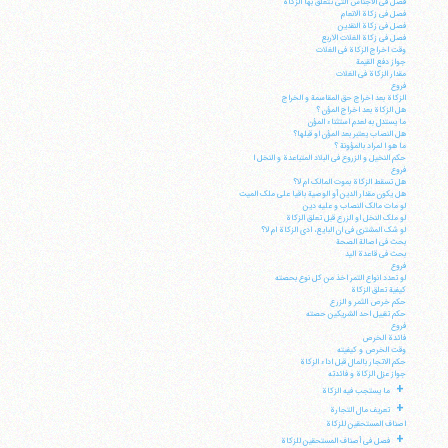
فصل فی الاجناس التی تتعلق بها الزکاة
فصل فی زکاة الانعام
فصل فی زکاة النقدین
فصل فی زکاة الغلات الاربع
وقت اخراج الزکاة فی الغلات
جواز دفع القیمة
مقدار الزکاة فی الغلات
فروع
الزکاة بعد اخراج حق المقاسمة و الخراج
هل الزکاة بعد اخراج المؤن ؟
ما یستدل به لعدم استثناء المؤن
هل النصاب یعتبر بعد المؤن او قبلها؟
ما هو ا لمراد بالمؤونة ؟
حکم النخیل و الزروع فی البلاد المتباعدة و النخل ا
فروع
هل تسقط الزکاة بموت المالک ام لا؟
هل یکون مقدار الدین أو الوصیة باقیا علی ملک المیت
لو مات مالک النصاب و علیه دین
لو ملک النخل او الزرع قبل تعلق الزکاة
آیت‌الله منتظری
لو شک المشتری فی ان البایع، ادی الزکاة ام لا؟
وب سایت رسمی آیت‌الله منتظری
بحث فی اصالة الصحة
ایران
،
قم
،
میدان مصلّی، بلوار شهید محمّد منتظری، كوچه
بحث فی قاعدة الید
شماره ٨
کد پستی: 3713744381
فروع
لو تعدد انواع التمر اخذ من کل نوع بحصته
کیفیة تعلق الزکاة
حکم خرص الثمر و الزرع
حکم تقبیل احد الشریکین حصته
فروع
فائدة الخرص
وقت الخرص و کیفیته
تلفن 37740011-25-98+ تا 14
حکم الاتجار بالمال قبل اداء الزکاة
جواز عزل الزکاة و فائدته
فکس
37740015-25-98+
+
ما یستجب فیه الزکاة
+
تعریف مال التجارة
اصناف المستحقین للزکاة
+
فصل فی أصناف المستحقین للزکاة