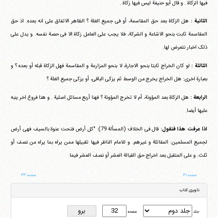
فیها الزکاة . و قال أبو حنیفة لیس فیها زکاة .
الثانیة :
هل الزکاة بعد حق المقاسمة، أو فی جمیع الغلة ؟ الظاهر الاتفاق علی انه بعده. اذ حق
المقاسمة ثابت بنحو الاشاعة و الشرکة، فلا یجب علی العامل زکاة الا فی حصة نفسه. و یدل علی
ذلک اخبار نتعرض لها.
الثالثة :
لو کان الخراج ثابتا بنحو الاجارة، لا بنحو المزارعة و المقاسمة فهل الزکاة قبله أو بعده ؟ و
بعبارة اخری: هل الخراج یخرج من الوسط ثم یزکی الباقی، أو یزکی جمیع الغلة ؟
الرابعة :
هل الزکاة بعد المؤونة، أم لا تخرج المؤونة ؟ فهنا أربع مسائل اصلیة . و هنا فروع اخر ینبه
علیها أیضا.
اذا عرفت هذا فنقول:
قال فی الخلاف (المسألة 79): "کل أرض فتحت عنوة بالسیف فهی أرض
لجمیع المسلمین: المقاتلة و غیرهم. و للامام الناظر فیها تقبیلها ممن یراه بما یراه من نصف أو
ثلث. و علی المتقبل بعد اخراج حق القبالة العشر أو نصف العشر فیما
صفحه ۳۱
صفحه ۳۳
ناوبری کتاب
جلد
صفحه