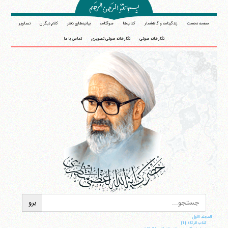
صفحه نخست
زندگینامه و گاهشمار
کتاب‌ها
سوگنامه
بیانیه‌های دفتر
کلام دیگران
تصاویر
نگارخانه صوتی
نگارخانه صوتی تصویری
تماس با ما
المجلد الاول
کتاب الزکاة |1|