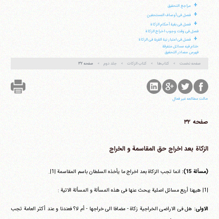
+
مراجع التحقیق
+
فصل فی أوصاف المستحقین
+
فصل فی بقیة أحکام الزکاة
فصل فی وقت وجوب اخراج الزکاة
+
فصل فی اعتبار نیة القربة فی الزکاة
ختام فیه مسائل متفرقة
فهرس مصادر التحقیق
صفحه نخست
کتاب‌ها
کتاب الزکات
جلد دوم
صفحه ۳۲
حالت مطالعه غیر فعال
صفحه ۳۲
الزکاة بعد اخراج حق المقاسمة و الخراج
(مسألة 15):
انما تجب الزکاة بعد اخراج ما یأخذه السلطان باسم المقاسمة |1|.
|1| هیهنا أربع مسائل اصلیة یبحث عنها فی هذه المسألة و المسألة الاتیة :
الاولی:
هل فی الاراضی الخراجیة زکاة - مضافا الی خراجها - أم لا؟ فعندنا و عند أکثر العامة تجب