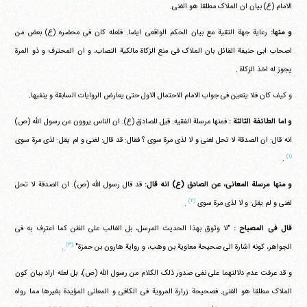
الامام (ع) بیان ان الملاک مطلقا هو الغنی.
و منها:
رعایة جهة التقیة مع بیان الحکم الواقعی ایضا. فلعله کان فی محضره (ع) بعض من
اصحاب ابی حنیفة القائل بان الملاک فی منع الزکاة مالکیة النصاب، و ان المحترف و ذو المرة
یجوز له اخذ الزکاة .
و کیف کان فلا یتعین فی جواب الامام الاحتمال الاول حتی یعارض الروایات السابقة و ینفیها.
و اما الطائفة الثالثة :
فمنها مرسلة الفقیه: قیل للصادق (ع): ان الناس یروون عن رسول الله (ص)
انه قال: ان الصدقة لا تحل لغنی و لا لذی مرة سوی ؟ فقال: قد قال: لغنی و لم یقل: لذی مرة سوی
(۱)
.
و منها مرسلة المعانی، عن الصادق (ع) انه قال:
قد قال رسول الله (ص): ان الصدقة لا تحل
(۲)
لغنی و لم یقل: و لا لذی مرة سوی
.
قال فی المصباح :
"لا وثوق بهذا الحدیث المرسل، بل الغالب علی الظن کما اعترف به فی
(۳)
الجواهر، کونه اشارة الی صحیحة معاویة بن وهب، و روایة هارون بن حمزة"
.
و قد عرفت عدم دلالتهما علی نفی صدور ذلک الکلام من رسول الله (ص)، بل لعله اراد بیان کون
الملاک مطلقا هو الغنی. فصحیحة زرارة المرویة فی الکافی و المعانی المؤیدة بغیرها مما رواه