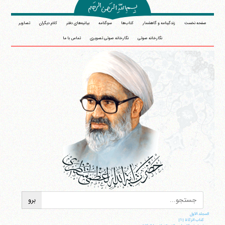
صفحه نخست
زندگینامه و گاهشمار
کتاب‌ها
سوگنامه
بیانیه‌های دفتر
کلام دیگران
تصاویر
نگارخانه صوتی
نگارخانه صوتی تصویری
تماس با ما
المجلد الاول
کتاب الزکاة |1|