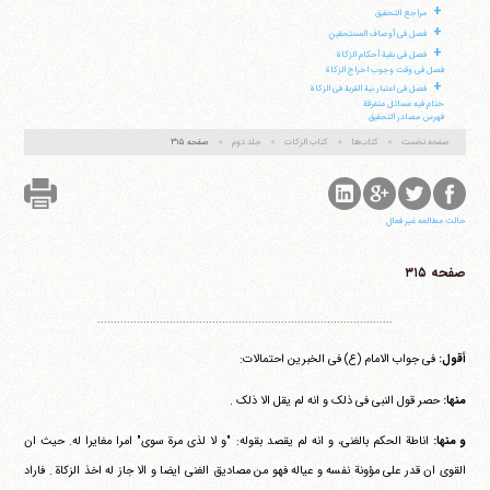
+
مراجع التحقیق
+
تلفن 37740011-25-98+ تا 14
فصل فی أوصاف المستحقین
+
فکس
37740015-25-98+
فصل فی بقیة أحکام الزکاة
فصل فی وقت وجوب اخراج الزکاة
+
فصل فی اعتبار نیة القربة فی الزکاة
ختام فیه مسائل متفرقة
فهرس مصادر التحقیق
صفحه نخست
کتاب‌ها
کتاب الزکات
جلد دوم
صفحه ۳۱۵
حالت مطالعه غیر فعال
صفحه ۳۱۵
..........................................................................................
أقول:
فی جواب الامام (ع) فی الخبرین احتمالات:
منها:
حصر قول النبی فی ذلک و انه لم یقل الا ذلک .
و منها:
اناطة الحکم بالغنی، و انه لم یقصد بقوله: "و لا لذی مرة سوی" امرا مغایرا له. حیث ان
القوی ان قدر علی مؤونة نفسه و عیاله فهو من مصادیق الغنی ایضا و الا جاز له اخذ الزکاة . فاراد