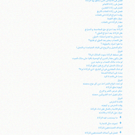
فصل فی الاجناس التی تتعلق بها الزکاة
فصل فی زکاة الانعام
فصل فی زکاة النقدین
فصل فی زکاة الغلات الاربع
وقت اخراج الزکاة فی الغلات
جواز دفع القیمة
مقدار الزکاة فی الغلات
فروع
الزکاة بعد اخراج حق المقاسمة و الخراج
هل الزکاة بعد اخراج المؤن ؟
ما یستدل به لعدم استثناء المؤن
هل النصاب یعتبر بعد المؤن او قبلها؟
ما هو ا لمراد بالمؤونة ؟
حکم النخیل و الزروع فی البلاد المتباعدة و النخل ا
فروع
هل تسقط الزکاة بموت المالک ام لا؟
هل یکون مقدار الدین أو الوصیة باقیا علی ملک المیت
لو مات مالک النصاب و علیه دین
لو ملک النخل او الزرع قبل تعلق الزکاة
لو شک المشتری فی ان البایع، ادی الزکاة ام لا؟
بحث فی اصالة الصحة
بحث فی قاعدة الید
فروع
لو تعدد انواع التمر اخذ من کل نوع بحصته
کیفیة تعلق الزکاة
حکم خرص الثمر و الزرع
حکم تقبیل احد الشریکین حصته
فروع
فائدة الخرص
آیت‌الله منتظری
وقت الخرص و کیفیته
وب سایت رسمی آیت‌الله منتظری
حکم الاتجار بالمال قبل اداء الزکاة
ایران
،
قم
،
میدان مصلّی، بلوار شهید محمّد منتظری، كوچه
جواز عزل الزکاة و فائدته
شماره ٨
کد پستی: 3713744381
+
ما یستجب فیه الزکاة
+
تعریف مال التجارة
اصناف المستحقین للزکاة
+
فصل فی أصناف المستحقین للزکاة