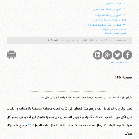
+
مراجع التحقیق
+
فصل فی أوصاف المستحقین
+
فصل فی بقیة أحکام الزکاة
فصل فی وقت وجوب اخراج الزکاة
+
فصل فی اعتبار نیة القربة فی الزکاة
ختام فیه مسائل متفرقة
فهرس مصادر التحقیق
صفحه نخست
کتاب‌ها
کتاب الزکات
جلد دوم
صفحه ۲۶۵
حالت مطالعه غیر فعال
صفحه ۲۶۵
..........................................................................................
اخراج مؤونة السنة ایضا من الجمیع تدریجا فیعد الجمیع تجارة واحدة و رأس مال واحد.
نعم، لوکان له ثلاثماءة الف درهم مثلا فجعلها فی ثلاث شعب مختلفة مستقلة بالحساب و الکتاب
کان لکل من الشعب الثلاث حکمها، و لایجبر الخسران فی بعضها بالربح فی الاخر، بل یصیر کل
(۱)
منها مشمولا لقوله: "کل مال عملت به فعلیک فیه الزکاة اذا حال علیه الحول"،
فراجع ما حررناه
هناک .