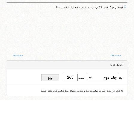
(۱)
الوسائل، ج 6، الباب 13 من ابواب ما تجب فیه الزکاة، الحدیث 8
صفحه ۲۶۴
صفحه ۲۶۶
ناوبری کتاب
جلد
صفحه
با کمک این بخش شما می‌توانید به جلد و صفحه دلخواه خود در این کتاب منتقل شوید
ایران
،
قم
،
میدان مصلّی، بلوار شهید محمّد منتظری، كوچه شماره ٨
کد پستی:
3713744381
تلفن
14-37740011-25-0098
فکس
37740015-25-0098