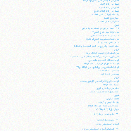
فصل فی الاجناس التی تتعلق بها الزکاة
فصل فی زکاة الانعام
فصل فی زکاة النقدین
فصل فی زکاة الغلات الاربع
وقت اخراج الزکاة فی الغلات
جواز دفع القیمة
مقدار الزکاة فی الغلات
فروع
الزکاة بعد اخراج حق المقاسمة و الخراج
هل الزکاة بعد اخراج المؤن ؟
آیت‌الله منتظری
ما یستدل به لعدم استثناء المؤن
وب سایت رسمی آیت‌الله منتظری
هل النصاب یعتبر بعد المؤن او قبلها؟
ایران
،
قم
،
میدان مصلّی، بلوار شهید محمّد منتظری، كوچه
ما هو ا لمراد بالمؤونة ؟
شماره ٨
کد پستی: 3713744381
حکم النخیل و الزروع فی البلاد المتباعدة و النخل ا
فروع
هل تسقط الزکاة بموت المالک ام لا؟
هل یکون مقدار الدین أو الوصیة باقیا علی ملک المیت
لو مات مالک النصاب و علیه دین
لو ملک النخل او الزرع قبل تعلق الزکاة
لو شک المشتری فی ان البایع، ادی الزکاة ام لا؟
بحث فی اصالة الصحة
بحث فی قاعدة الید
تلفن 37740011-25-98+ تا 14
فروع
فکس
37740015-25-98+
لو تعدد انواع التمر اخذ من کل نوع بحصته
کیفیة تعلق الزکاة
حکم خرص الثمر و الزرع
حکم تقبیل احد الشریکین حصته
فروع
فائدة الخرص
وقت الخرص و کیفیته
حکم الاتجار بالمال قبل اداء الزکاة
جواز عزل الزکاة و فائدته
+
ما یستجب فیه الزکاة
+
تعریف مال التجارة
اصناف المستحقین للزکاة
+
فصل فی أصناف المستحقین للزکاة