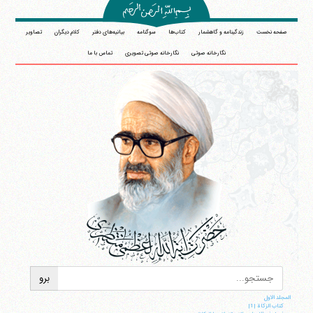
صفحه نخست
زندگینامه و گاهشمار
کتاب‌ها
سوگنامه
بیانیه‌های دفتر
کلام دیگران
تصاویر
نگارخانه صوتی
نگارخانه صوتی تصویری
تماس با ما
المجلد الاول
کتاب الزکاة |1|