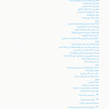
فصل فی الاجناس التی تتعلق بها الزکاة
فصل فی زکاة الانعام
فصل فی زکاة النقدین
فصل فی زکاة الغلات الاربع
وقت اخراج الزکاة فی الغلات
جواز دفع القیمة
مقدار الزکاة فی الغلات
فروع
الزکاة بعد اخراج حق المقاسمة و الخراج
هل الزکاة بعد اخراج المؤن ؟
ما یستدل به لعدم استثناء المؤن
هل النصاب یعتبر بعد المؤن او قبلها؟
ما هو ا لمراد بالمؤونة ؟
حکم النخیل و الزروع فی البلاد المتباعدة و النخل ا
فروع
هل تسقط الزکاة بموت المالک ام لا؟
هل یکون مقدار الدین أو الوصیة باقیا علی ملک المیت
لو مات مالک النصاب و علیه دین
لو ملک النخل او الزرع قبل تعلق الزکاة
لو شک المشتری فی ان البایع، ادی الزکاة ام لا؟
بحث فی اصالة الصحة
بحث فی قاعدة الید
فروع
لو تعدد انواع التمر اخذ من کل نوع بحصته
آیت‌الله منتظری
کیفیة تعلق الزکاة
وب سایت رسمی آیت‌الله منتظری
حکم خرص الثمر و الزرع
ایران
،
قم
،
میدان مصلّی، بلوار شهید محمّد منتظری، كوچه
حکم تقبیل احد الشریکین حصته
شماره ٨
کد پستی: 3713744381
فروع
فائدة الخرص
وقت الخرص و کیفیته
حکم الاتجار بالمال قبل اداء الزکاة
جواز عزل الزکاة و فائدته
+
ما یستجب فیه الزکاة
+
تعریف مال التجارة
تلفن 37740011-25-98+ تا 14
اصناف المستحقین للزکاة
فکس
37740015-25-98+
+
فصل فی أصناف المستحقین للزکاة