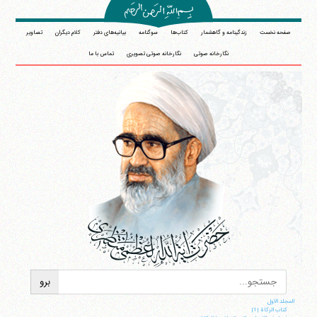
صفحه نخست
زندگینامه و گاهشمار
کتاب‌ها
سوگنامه
بیانیه‌های دفتر
کلام دیگران
تصاویر
نگارخانه صوتی
نگارخانه صوتی تصویری
تماس با ما
المجلد الاول
کتاب الزکاة |1|