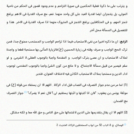
و یترتب علی ما ذکرنا فعلیة الحکمین فی صورة التزاحم و عدم وجود قصور فی الحکم من ناحیة
المولی، بل یتنجزان ایضا لقدرة العبد علی کل واحد منهما. نعم، مع صرف القدرة فی الاهم یرتفع
تنجز المهم، و فی المتکافئین یرتفع التنجز فی المتروک منهما اذا صرف القدرة فی الاخر. هذا و
للتفصیل فی المسألة محل آخر.
الرابع:
ان ما ذکره اخیرا من نفی الاستحباب فیما اذا تزاحم الواجب و المستحب ممنوع جدا، فمن
ترک الحج الواجب و صرف وقته فی زیارة الحسین (ع) فالزیارة المأتی بها مستحبة قطعا و واجدة
لملاک الاستحباب و ان عصی بترک الواجب. و المقدمة واجبة بالوجوب العقلی لا الشرعی. و لو
سلم فیصیر من قبیل مسألة الاجتماع، و لا مانع من کون الشئ واجبا بالوجوب المقدمی لوجوب
اداء الدین و مستحبا بملاک الاستحباب الکائن فیه لاختلاف العنوان، فتدبر.
|1| لما مر من عدم جواز التصرف فی النصاب قبل اداء الزکاة . اللهم الا ان یستفاد من قوله (ع) فی
(۱)
موثقة یونس بن یعقوب: "فان انا کتبتها و اثبتها یستقیم لی ؟ قال: نعم لا یضرک"
جواز التصرف
مع الضمان.
|2| اللهم الا ان یقال بتقدیمها علی الدین لاشتمالها علی حق الناس و حق الله معا و لکنه مشکل.
(۱)
الوسائل، ج 6، الباب 52 من ابواب المستحقین للزکاة، الحدیث 2