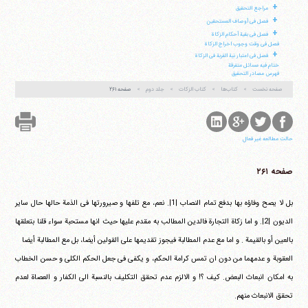
+
مراجع التحقیق
+
فصل فی أوصاف المستحقین
+
فصل فی بقیة أحکام الزکاة
فصل فی وقت وجوب اخراج الزکاة
+
فصل فی اعتبار نیة القربة فی الزکاة
ختام فیه مسائل متفرقة
فهرس مصادر التحقیق
صفحه نخست
کتاب‌ها
کتاب الزکات
جلد دوم
صفحه ۲۶۱
حالت مطالعه غیر فعال
صفحه ۲۶۱
بل لا یصح وفاؤه بها بدفع تمام النصاب |1|. نعم، مع تلفها و صیرورتها فی الذمة حالها حال سایر
الدیون |2|. و اما زکاة التجارة فالدین المطالب به مقدم علیها حیث انها مستحبة سواء قلنا بتعلقها
بالعین أو بالقیمة . و اما مع عدم المطالبة فیجوز تقدیمها علی القولین أیضا، بل مع المطالبة أیضا
العقوبة و عدمهما من دون ان تمس کرامة الحکم، و یکفی فی جعل الحکم الکلی و حسن الخطاب
به امکان انبعاث البعض. کیف ؟! و الالزم عدم تحقق التکلیف بالنسبة الی الکفار و العصاة لعدم
تحقق الانبعاث منهم.