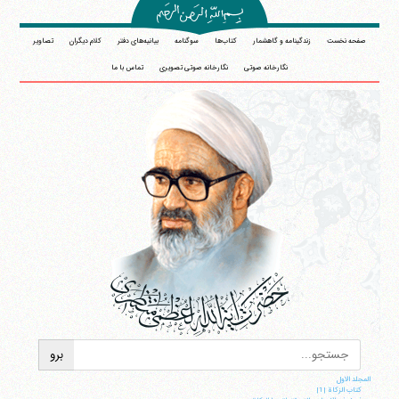
صفحه نخست
زندگینامه و گاهشمار
کتاب‌ها
سوگنامه
بیانیه‌های دفتر
کلام دیگران
تصاویر
نگارخانه صوتی
نگارخانه صوتی تصویری
تماس با ما
المجلد الاول
کتاب الزکاة |1|