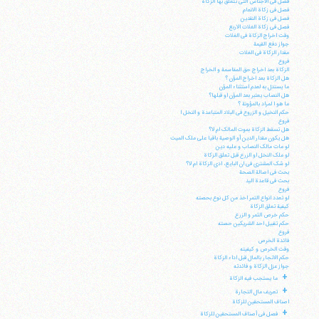
فصل فی الاجناس التی تتعلق بها الزکاة
فصل فی زکاة الانعام
فصل فی زکاة النقدین
فصل فی زکاة الغلات الاربع
وقت اخراج الزکاة فی الغلات
جواز دفع القیمة
مقدار الزکاة فی الغلات
فروع
الزکاة بعد اخراج حق المقاسمة و الخراج
هل الزکاة بعد اخراج المؤن ؟
ما یستدل به لعدم استثناء المؤن
هل النصاب یعتبر بعد المؤن او قبلها؟
ما هو ا لمراد بالمؤونة ؟
حکم النخیل و الزروع فی البلاد المتباعدة و النخل ا
فروع
هل تسقط الزکاة بموت المالک ام لا؟
هل یکون مقدار الدین أو الوصیة باقیا علی ملک المیت
لو مات مالک النصاب و علیه دین
لو ملک النخل او الزرع قبل تعلق الزکاة
لو شک المشتری فی ان البایع، ادی الزکاة ام لا؟
بحث فی اصالة الصحة
بحث فی قاعدة الید
آیت‌الله منتظری
فروع
وب سایت رسمی آیت‌الله منتظری
لو تعدد انواع التمر اخذ من کل نوع بحصته
ایران
،
قم
،
میدان مصلّی، بلوار شهید محمّد منتظری، كوچه
کیفیة تعلق الزکاة
شماره ٨
کد پستی: 3713744381
حکم خرص الثمر و الزرع
حکم تقبیل احد الشریکین حصته
فروع
فائدة الخرص
وقت الخرص و کیفیته
حکم الاتجار بالمال قبل اداء الزکاة
جواز عزل الزکاة و فائدته
+
ما یستجب فیه الزکاة
تلفن 37740011-25-98+ تا 14
+
تعریف مال التجارة
فکس
37740015-25-98+
اصناف المستحقین للزکاة
+
فصل فی أصناف المستحقین للزکاة