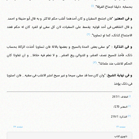
(۱)
بحسابه. دلیلنا اجماع الفرقة".
و فی المعتبر:
"فان اجتمع السقیان و کان أحدهما أغلب حکم للاکثر. و به قال أبو حنیفة و احمد.
و قال الشافعی فی أحد قولیه: یقسط علی السقیات، لان کل سقی لو انفرد کان له حکم فعند
(۲)
الاجتماع کذلک، کما لو تساویا".
و فی التذکرة :
"لو سقی بعض المدة بالسیح و بعضها بالالة فان تساویا أخذت الزکاة بحساب
ذلک، فأخذ للسیح نصف العشر، و للدوالی ربع العشر... و لا نعلم فیه خلافا... و ان تفاوتا کان
(۳)
الحکم للاغلب عند علمائنا".
و فی نهایة الشیخ:
"وان کان مما قد سقی سیحا و غیر سیح اعتبر الاغلب فی سقیه... فان استویا
فی ذلک یؤخذ
(۱)
الخلاف 297/1
(۲)
المعتبر 270/
(۳)
التذکرة 219/1
صفحه ۲۲
صفحه ۲۴
ناوبری کتاب