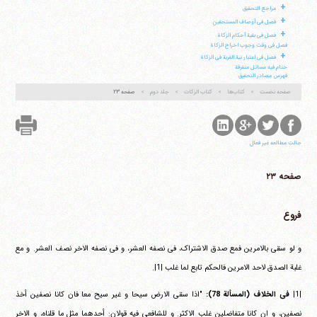
+
مراجع التحقیق
+
فصل فی أوصاف المستحقین
+
فصل فی بقیة أحکام الزکاة
فصل فی وقت وجوب اخراج الزکاة
+
فصل فی اعتبار نیة القربة فی الزکاة
ختام فیه مسائل متفرقة
فهرس مصادر التحقیق
صفحه نخست
کتاب‌ها
کتاب الزکات
جلد دوم
صفحه ۲۳
حالت مطالعه غیر فعال
صفحه ۲۳
فروع
و لو سقی بالامرین فمع صدق الاشتراک، فی نصفه العشر، و فی نصفه الاخر نصف العشر. و مع
غلبة الصدق لاحد الامرین فالحکم تابع لما غلب |1|.
|1|
فی الخلاف (المسألة 78):
"اذا سقی الارض سیحا و غیر سیح معا فان کانا نصفین أخذ
نصفین، و ان کانا متفاضلین غلب الاکثر. و للشافعی فیه قولان: أحدهما مثل ما قلناه، و الاخر