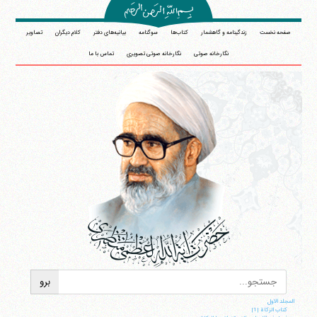
صفحه نخست
زندگینامه و گاهشمار
کتاب‌ها
سوگنامه
بیانیه‌های دفتر
کلام دیگران
تصاویر
نگارخانه صوتی
نگارخانه صوتی تصویری
تماس با ما
المجلد الاول
کتاب الزکاة |1|