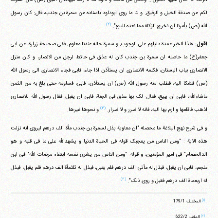
لکم عن صدقة الخیل و الرقیق. و لنا ما روی ابوداود باسناده عن سمرة بن جندب، قال: کان رسول
(۲)
الله (ص) یأمرنا ان نخرج الزکاة مما نعده للبیع".
اقول:
هذا الخبر عمدة دلیلهم علی الوجوب. و سمرة حاله عندنا معلوم. ففی صحیحة زرارة، عن ابی
جعفر(ع) ما حاصله ان سمرة بن جندب کان له عذق فی حائط لرجل من الانصار، و کان منزل
الانصاری بباب البستان، فکلمه الانصاری ان یستأذن اذا جاء، فابی فجاء الانصاری الی رسول الله
(ص) فشکا الیه، فطلب منه رسول الله (ص) ان یستأذن، فابی، فساومه حتی بلغ به من الثمن
ماشاءالله، فابی ان یبیع، فقال: لک بها عذق فی الجنة، فابی ان یقبل، فقال رسول الله للانصاری
(۳)
اذهب فاقلعها و ارم بها الیه، فانه لا ضرر و لا ضرار.
و نحوها غیرها.
و فی شرح نهج البلاغة ما محصله "ان معاویة بذل لسمرة بن جندب مأة الف درهم لیروی انه نزلت
هذه الایة : "ومن الناس من یعجبک قوله فی الحیاة الدنیا و یشهدالله علی ما فی قلبه و هو
الدالخصام" فی امیر المؤمنین، و قوله: "ومن الناس من یشری نفسه ابتغاء مرضات الله" فی ابن
ملجم، فابی ان یقبل، فبذل له مأتی الف درهم فلم یقبل، فبذل له ثلثمأة الف درهم فلم یقبل، فبذل
(۴)
له اربعماة الف درهم فقبل و روی ذلک".
(۱)
المختلف 179/1
(۲)
المغنی 622/2