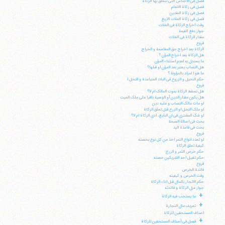
فصل فی الاجناس التی تتعلق بها الزکاة
فصل فی زکاة الانعام
فصل فی زکاة النقدین
فصل فی زکاة الغلات الاربع
وقت اخراج الزکاة فی الغلات
جواز دفع القیمة
مقدار الزکاة فی الغلات
فروع
الزکاة بعد اخراج حق المقاسمة و الخراج
هل الزکاة بعد اخراج المؤن ؟
ما یستدل به لعدم استثناء المؤن
هل النصاب یعتبر بعد المؤن او قبلها؟
ما هو ا لمراد بالمؤونة ؟
حکم النخیل و الزروع فی البلاد المتباعدة و النخل ا
فروع
هل تسقط الزکاة بموت المالک ام لا؟
هل یکون مقدار الدین أو الوصیة باقیا علی ملک المیت
لو مات مالک النصاب و علیه دین
لو ملک النخل او الزرع قبل تعلق الزکاة
لو شک المشتری فی ان البایع، ادی الزکاة ام لا؟
بحث فی اصالة الصحة
بحث فی قاعدة الید
فروع
لو تعدد انواع التمر اخذ من کل نوع بحصته
کیفیة تعلق الزکاة
حکم خرص الثمر و الزرع
حکم تقبیل احد الشریکین حصته
آیت‌الله منتظری
فروع
وب سایت رسمی آیت‌الله منتظری
فائدة الخرص
ایران
،
قم
،
میدان مصلّی، بلوار شهید محمّد منتظری، كوچه
وقت الخرص و کیفیته
شماره ٨
کد پستی: 3713744381
حکم الاتجار بالمال قبل اداء الزکاة
جواز عزل الزکاة و فائدته
+
ما یستجب فیه الزکاة
+
تعریف مال التجارة
اصناف المستحقین للزکاة
+
فصل فی أصناف المستحقین للزکاة