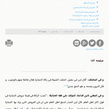
تلفن 37740011-25-98+ تا 14
+
مراجع التحقیق
فکس
37740015-25-98+
+
فصل فی أوصاف المستحقین
+
فصل فی بقیة أحکام الزکاة
فصل فی وقت وجوب اخراج الزکاة
+
فصل فی اعتبار نیة القربة فی الزکاة
ختام فیه مسائل متفرقة
فهرس مصادر التحقیق
صفحه نخست
کتاب‌ها
کتاب الزکات
جلد دوم
صفحه ۱۸۲
حالت مطالعه غیر فعال
صفحه ۱۸۲
..........................................................................................
و فی المختلف:
"قال ابن ابی عقیل: اختلف الشیعة فی زکاة التجارة، فقال طائفة منهم بالوجوب، و
(۱)
قال آخرون بعدمه، و هو الحق عندی"
.
و فی المغنی لابن قدامة، المؤلف علی فقه الحنابلة :
"تجب الزکاة فی قیمة عروض التجارة فی
قول اکثر اهل العلم. قال ابن المنذر اجمع اهل العلم علی ان فی العروض التی یراد بها التجارة
الزکاة اذا حال علیها الحول... وحکی عن مالک و داود انه لا زکاة فیها،لان النبی (ص) قال: عفوت