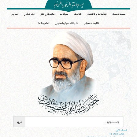
صفحه نخست
زندگینامه و گاهشمار
کتاب‌ها
سوگنامه
بیانیه‌های دفتر
کلام دیگران
تصاویر
نگارخانه صوتی
نگارخانه صوتی تصویری
تماس با ما
المجلد الاول
کتاب الزکاة |1|