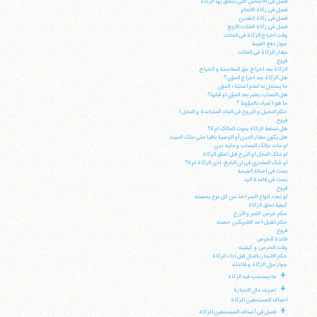
فصل فی الاجناس التی تتعلق بها الزکاة
فصل فی زکاة الانعام
فصل فی زکاة النقدین
فصل فی زکاة الغلات الاربع
وقت اخراج الزکاة فی الغلات
جواز دفع القیمة
مقدار الزکاة فی الغلات
فروع
الزکاة بعد اخراج حق المقاسمة و الخراج
هل الزکاة بعد اخراج المؤن ؟
ما یستدل به لعدم استثناء المؤن
هل النصاب یعتبر بعد المؤن او قبلها؟
ما هو ا لمراد بالمؤونة ؟
حکم النخیل و الزروع فی البلاد المتباعدة و النخل ا
فروع
هل تسقط الزکاة بموت المالک ام لا؟
هل یکون مقدار الدین أو الوصیة باقیا علی ملک المیت
لو مات مالک النصاب و علیه دین
لو ملک النخل او الزرع قبل تعلق الزکاة
لو شک المشتری فی ان البایع، ادی الزکاة ام لا؟
بحث فی اصالة الصحة
بحث فی قاعدة الید
فروع
لو تعدد انواع التمر اخذ من کل نوع بحصته
کیفیة تعلق الزکاة
حکم خرص الثمر و الزرع
حکم تقبیل احد الشریکین حصته
فروع
فائدة الخرص
وقت الخرص و کیفیته
حکم الاتجار بالمال قبل اداء الزکاة
جواز عزل الزکاة و فائدته
آیت‌الله منتظری
+
ما یستجب فیه الزکاة
وب سایت رسمی آیت‌الله منتظری
ایران
،
قم
،
میدان مصلّی، بلوار شهید محمّد منتظری، كوچه
+
تعریف مال التجارة
شماره ٨
کد پستی: 3713744381
اصناف المستحقین للزکاة
+
فصل فی أصناف المستحقین للزکاة