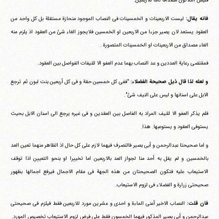
فلیس الثلاثون مصداقا تاما للاربعین.
فانه یقال:
لیست الاربعینات و الخمسینات فی النصاب الموجود منحازة مستقلة بل کل واحد من
العقود یستعد لان یصیر جزءا من الاربعین او الخمسین فلایجوز الغاء شئ من العقود اذ یلزم منه
الغاء مصداق من الاربعینات او الخمسینات المتصورة .
فمقتضی رعایة العددین و عد النصاب بهما عدم العفو الا للنیفات الفواصل بین العقود.
و لعله لذا قال ذیل صحیحة الفضلاء:
"ففی کل خمسین حقة و فی کل أربعین بنت لبون ثم ترجع
الابل علی اسنانها و لیس علی النیف شئ".
فلم یذکر العفو الا للنیف المراد به الفاصل بین العقدین و فی غیره یرجع الی اسنان الابل بحیث
یستوفی العقود و یستوعبها. هذا.
و اما صحیحتا عبدالرحمن و أبی بصیر فالتصرف فیهما لازم علی کل حال اذ الظاهر منهما تعین العد
بالخمسین و لم یقل به أحد منا لجواز العد بالاربعین اما تخییرا او بنحو التعیین اذا توقف
الاستیعاب علیه فتکون الصحیحتان من هذه الجهة فی مقام الاجمال فیرفع اجمالها بظهور
صحیحتی زرارة و الفضلاء فی لزوم الاستیعاب.
فان قلت:
النصاب الاخیر أعنی الماءة و احدی و عشرین مورد للاربعین فقط فیلزم فی صحیحتی
عبدالرحمن و أبی بصیر المذکور فیهما الخمسون فقط علی فرض لزوم الاستیعاب تخصیص المورد.