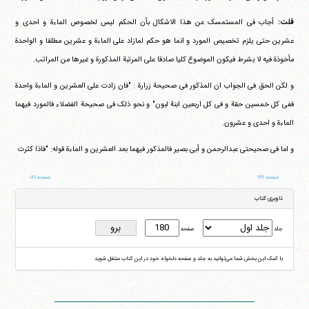
قلت:
أجاب فی المستمسک عن هذا الاشکال بأن الحکم لیس لخصوص الماءة و احدی و
عشرین حتی یلزم تخصیص المورد و انما هو حکم لمازاد علی الماءة و عشرین مطلقا و الواحدة
مأخوذة فیه لا بشرط فیکون الموضوع کلیا صادقا علی المرتبة المذکورة و غیرها من المراتب.
و لکن الحق فی الجواب ان المذکور فی صحیحة زرارة : "فان زادت علی العشرین و الماءة واحدة
ففی کل خمسین حقة و فی کل اربعین ابنة لبون" و نحو ذلک فی صحیحة الفضلاء فالمورد فیهما
الماءة و احدی و عشرون.
و اما فی صحیحتی عبدالرحمن و أبی بصیر فالمذکور فیهما بعد العشرین و الماءة قوله: "فاذا کثرت
صفحه ۱۷۹
صفحه ۱۸۱
ناوبری کتاب
جلد
صفحه
با کمک این بخش شما می‌توانید به جلد و صفحه دلخواه خود در این کتاب منتقل شوید