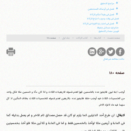
+
مراجع التحقیق
+
فصل فی أوصاف المستحقین
+
فصل فی بقیة أحکام الزکاة
فصل فی وقت وجوب اخراج الزکاة
تلفن 37740011-25-98+ تا 14
+
فصل فی اعتبار نیة القربة فی الزکاة
فکس
37740015-25-98+
ختام فیه مسائل متفرقة
فهرس مصادر التحقیق
صفحه نخست
کتاب‌ها
کتاب الزکات
جلد اول
صفحه ۱۸۰
حالت مطالعه غیر فعال
صفحه ۱۸۰
..........................................................................................
أوجب ابنة لبون فلایجوز عده بالخمسین قهرا لعدم شموله للاربعینات الثلاث و اذا کان مأة و خمسین مثلا فکل واحد
من الخمسینات الثلاث فیه أوجب حقة فلایجوز عده بالاربعین لعدم شموله للخمسینات الثلاث بخلاف المأتین اذ کل
منهما فیه عاد لافراد الاخر.
لایقال:
ان طرح أحد الدلیلین انما یلزم لو کان قد حصل مصداق تام للاخر و لم یعمل بدلیله کما
فی الماءة و أربعین مثلا لوأخذ بالخمسین فقط و اما فی الماءة و ثلاثین مثلا فلو أخذ بخمسینین