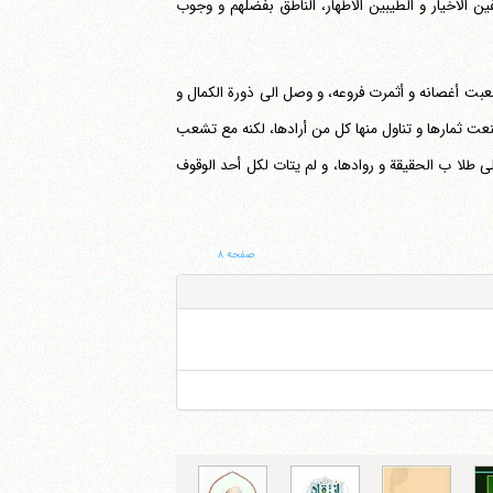
ن الاخیار و الطیبین الاطهار، الناطق بفضلهم و وجوب
تشعبت أغصانه و أثمرت فروعه، و وصل الی ذورة الکمال و
عت ثمارها و تناول منها کل من أرادها، لکنه مع تشعب
علی طلا ب الحقیقة و روادها، و لم یتات لکل أحد الوقوف
صفحه ۸