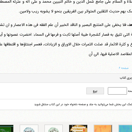
لاة و السلام علی جامع شمل الدین و خاتم النبیین محمد و علی آله و عترته المصطفی
ک بهم حدیث الثقلین المتواتر بین الفریقین بنحو لا یشوبه ریب ولامین.
عد،
فلا یخفی علی المتتبع البصیر و الناقد الخبیر أن علم الفقه فی هذه الاعصار و ان 
 التی تلیق به فصار کشجرة طیبة أصلها ثابت و فرعها فی السماء: اخضرت غصونها و أین
تلفن 37740011-25-98+ تا 14
فکس
37740015-25-98+
ع و کثرة الاثمار قد ضلت الثمرات خلال الاوراق و الزیادات، فعسر اجنتاؤها و اقتطافها 
لمقاصد الاصلیة فیها، الی أن
صفحه ۶
بری کتاب
حه
کمک این بخش شما می‌توانید به جلد و صفحه دلخواه خود در این کتاب منتقل شوید