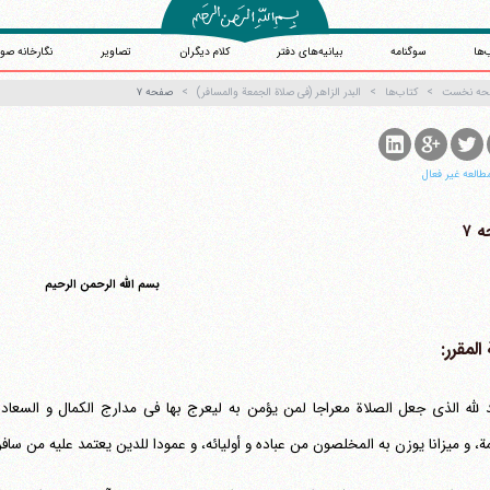
‌ها
سوگنامه
بیانیه‌های دفتر
کلام دیگران
تصاویر
نگارخانه صو
حه نخست
کتاب‌ها
البدر الزاهر (فی صلاة الجمعة والمسافر)
صفحه ۷
طالعه غیر فعال
 ۷
آیت‌الله منتظری
بسم الله الرحمن الرحیم
وب سایت رسمی آیت‌الله منتظری
یران
،
قم
،
میدان مصلّی، بلوار شهید محمّد منتظری، كوچه شماره ٨
کد پستی: 3713744381
المقرر:
 لله الذی جعل الصلاة معراجا لمن یؤمن به لیعرج بها فی مدارج الکمال و السعادة،
ة، و میزانا یوزن به المخلصون من عباده و أولیائه، و عمودا للدین یعتمد علیه من سافر