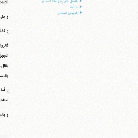
+
الفصل الثانی فی صلاة المسافر
الاعا
+
خاتمة
+
الفهرس المصادر
و علی
و کذل
فالرو
الجهل
یقال:
بالنس
و أما
لظاهر
و بال