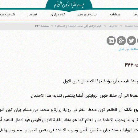
‌ها
سوگنامه
بیانیه‌های دفتر
کلام دیگران
تصاویر
نگارخانه صو
حه نخست
کتاب‌ها
البدر الزاهر (فی صلاة الجمعة والمسافر)
صفحه ۳۴۴
طالعه غیر فعال
۳۴۴
 هذا فیجب أن یؤخذ بهذا الاحتمال دون الاول.
ضافا الی أن حفظ ظهور الروایتین أیضا یقتضی تقدیم هذا الاحتمال.
آیت‌الله منتظری
وب سایت رسمی آیت‌الله منتظری
یران
،
قم
،
میدان مصلّی، بلوار شهید محمّد منتظری، كوچه شماره ٨
کد پستی: 3713744381
ح ذلک
أن الظاهر کون محط النظر فی روایة زرارة و محمد بن مسلم بیان کون الجهل
یة، و أما وجوب الاعادة علی العالم کما هو مفاد الفقرة الاولی فلیس فیه اعمال للتعب
 الروایة بصدد بیان حکمین، أعنی وجوب الاعادة فی بعض الصور و عدم وجوبها 