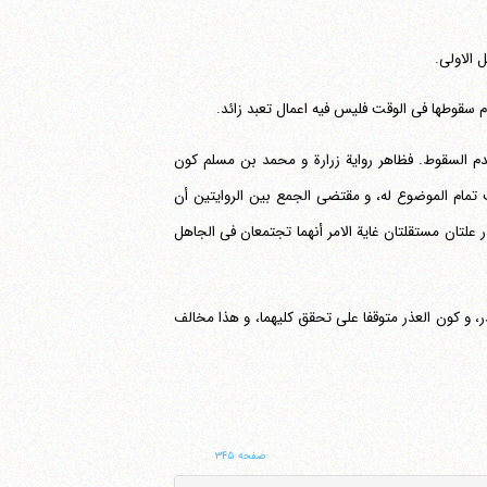
 الاولی.
 سقوطها فی الوقت فلیس فیه اعمال تعبد زائد.
دم السقوط. فظاهر روایة زرارة و محمد بن مسلم کون
تمام الموضوع له، و مقتضی الجمع بین الروایتین أن
 علتان مستقلتان غایة الامر أنهما تجتمعان فی الجاهل
ر، و کون العذر متوقفا علی تحقق کلیهما، و هذا مخالف
صفحه ۳۴۵