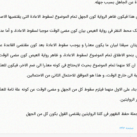
دة عن الجاهل بسبب جهله.
 هذا فیکون ظاهر الروایة کون الجهل تمام الموضوع لسقوط الاعادة التی یقتضیها الاصل
ک محط النظر فی روایة العیص بیان کون مضی الوقت موجبا لسقوط الاعادة، و أما عدم
ایتان سیقتا لبیان ما یکون معذرا و یوجب سقوط الاعادة بعد کون مقتضی القاعدة ع
 بنحو الاطلاق تمام الموضوع لسقوط الاعادة، و ظاهر روایة العیص کون مضی الوقت 
تلفن 37740011-25-98+ تا 14
 ان کلا منهما تمام الموضوع بحیث لایحتاج فی کونه معذرا الی ضم الاخر، فیکون للعذر
فکس
37740015-25-98+
بة الی خارج الوقت، و هذا هو الموافق للاحتمال الثانی من الاحتمالین.
 بناء علی الاول منهما فیلزم سقوط کل من الجهل و مضی الوقت عن کونه علة تامة للعذ
 الروایتین.
جملة حفظ الظهور فی کلتا الروایتین یقتضی القول بکون کل من الجهل
صفحه ۳۴۳