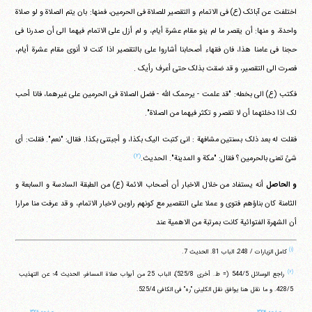
اختلفت عن آبائک (ع) فی الاتمام و التقصیر للصلاة فی الحرمین، فمنها: بان یتم الصلاة و لو صلاة
واحدة، و منها: أن یقصر ما لم ینو مقام عشرة أیام، و لم أزل علی الاتمام فیهما الی أن صدرنا فی
حجنا فی عامنا هذا، فان فقهاء أصحابنا أشاروا علی بالتقصیر اذا کنت لا أنوی مقام عشرة أیام،
فصرت الی التقصیر، و قد ضقت بذلک حتی أعرف رأیک .
فکتب (ع) الی بخطه: "قد علمت - یرحمک الله - فضل الصلاة فی الحرمین علی غیرهما، فانا أحب
لک اذا دخلتهما أن لا تقصر و تکثر فیهما من الصلاة".
فقلت له بعد ذلک بسنتین مشافهة : انی کتبت الیک بکذا، و أجبتنی بکذا. فقال: "نعم". فقلت: أی
(۲)
شئ تعنی بالحرمین ؟ فقال: "مکة و المدینة". الحدیث.
و الحاصل
أنه یستفاد من خلال الاخبار أن أصحاب الائمة (ع) من الطبقة السادسة و السابعة و
الثامنة کان بناؤهم فتوی و عملا علی التقصیر مع کونهم راوین لاخبار الاتمام، و قد عرفت منا مرارا
أن الشهرة الفتوائیة کانت بمرتبة من الاهمیة عند
(۱)
کامل الزیارات / 248، الباب 81. الحدیث 7.
(۲)
راجع الوسائل ‏544/5 (= ط. أخری ‏525/8)، الباب 25 من أبواب صلاة المسافر، الحدیث 4؛ عن التهذیب
صفحه ۳۲۴
صفحه ۳۲۶