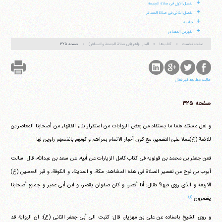
+
الفصل الاول فی صلاة الجمعة
+
الفصل الثانی فی صلاة المسافر
+
خاتمة
+
الفهرس المصادر
صفحه نخست
کتاب‌ها
البدر الزاهر (فی صلاة الجمعة والمسافر)
صفحه ۳۲۵
آیت‌الله منتظری
وب سایت رسمی آیت‌الله منتظری
ایران
،
قم
،
میدان مصلّی، بلوار شهید محمّد منتظری، كوچه
شماره ٨
کد پستی: 3713744381
حالت مطالعه غیر فعال
صفحه ۳۲۵
تلفن 37740011-25-98+ تا 14
فکس
37740015-25-98+
و لعل مستند هما ما یستفاد من بعض الروایات من استقرار بناء الفقهاء من أصحابنا المعاصرین
للائمة (ع)عملا علی التقصیر، مع کون أخبار الاتمام بمرآهم و کونهم بانفسهم راوین لها:
فعن جعفر بن محمد بن قولویه فی کتاب کامل الزیارات عن أبیه، عن سعد بن عبدالله، قال: سالت
أیوب بن نوح عن تقصیر الصلاة فی هذه المشاهد: مکة، و المدینة، و الکوفة، و قبر الحسین (ع)
الاربعة و الذی روی فیها؟ فقال: أنا أقصر، و کان صفوان یقصر، و ابن أبی عمیر و جمیع أصحابنا
(۱)
یقصرون.
و روی الشیخ باسناده عن علی بن مهزیار، قال: کتبت الی أبی جعفر الثانی (ع): ان الروایة قد