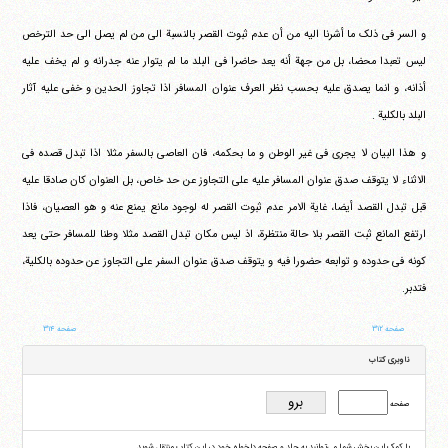
و السر فی ذلک ما أشرنا الیه من أن عدم ثبوت القصر بالنسبة الی من لم یصل الی حد الترخص
لیس تعبدا محضا، بل من جهة أنه یعد حاضرا فی البلد ما لم یتوار عنه جدرانه و لم یخف علیه
أذانه، و انما یصدق علیه بحسب نظر العرف عنوان المسافر اذا تجاوز الحدین و خفی علیه آثار
البلد بالکلیة .
و هذا البیان لا یجری فی غیر الوطن و ما بحکمه، فان العاصی بالسفر مثلا اذا تبدل قصده فی
الاثناء لا یتوقف صدق عنوان المسافر علیه علی التجاوز عن حد خاص، بل العنوان کان صادقا علیه
قبل تبدل القصد أیضا، غایة الامر عدم ثبوت القصر له لوجود مانع یمنع عنه و هو العصیان، فاذا
ارتفع المانع ثبت القصر بلا حالة منتظرة، اذ لیس مکان تبدل القصد مثلا وطنا للمسافر حتی یعد
کونه فی حدوده و توابعه حضورا فیه و یتوقف صدق عنوان السفر علی التجاوز عن حدوده بالکلیة،
فتدبر.
صفحه ۳۱۲
صفحه ۳۱۴
ناوبری کتاب
صفحه
با کمک این بخش شما می‌توانید به جلد و صفحه دلخواه خود در این کتاب منتقل شوید