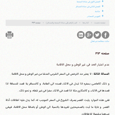
+
الفصل الاول فی صلاة الجمعة
+
الفصل الثانی فی صلاة المسافر
+
خاتمة
آیت‌الله منتظری
+
وب سایت رسمی آیت‌الله منتظری
الفهرس المصادر
ایران
،
قم
،
میدان مصلّی، بلوار شهید محمّد منتظری، كوچه
شماره ٨
کد پستی: 3713744381
صفحه نخست
کتاب‌ها
البدر الزاهر (فی صلاة الجمعة والمسافر)
صفحه ۳۱۳
حالت مطالعه غیر فعال
تلفن 37740011-25-98+ تا 14
فکس
37740015-25-98+
صفحه ۳۱۳
عدم اعتبار الحد فی غیر الوطن و محل الاقامة
المسالة الثالثة :
لا یعتبر حد الترخص فی السفر الشرعی المنشا من غیر الوطن و محل الاقامة .
و ذلک کالعاصی بسفره اذا تبدل فی الاثناء قصده الی الطاعة، و کالمسافر بلا قصد للمسافة اذا
قصدها فی الاثناء، و کالمکاری مثلا اذا قصد فی الاثناء سفرا فی غیر شغله، و نحو ذلک .
ففی هذه الموارد یثبت القصر بصرف الشروع فی السفر الموجب له، کما یدل علیه اطلاقات أدلة
القصر. و غایة ما ثبت بالصحیحتین تقییدها بالنسبة الی الوطن أو باضافة محل الاقامة، فیبقی
غیرهما مشمولا للاطلاقات.